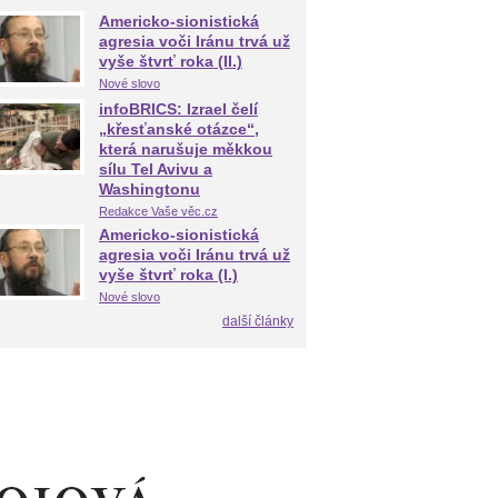
Americko-sionistická
agresia voči Iránu trvá už
vyše štvrť roka (II.)
Nové slovo
infoBRICS: Izrael čelí
„křesťanské otázce“,
která narušuje měkkou
sílu Tel Avivu a
Washingtonu
Redakce Vaše věc.cz
Americko-sionistická
agresia voči Iránu trvá už
vyše štvrť roka (I.)
Nové slovo
další články