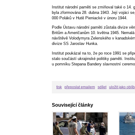
Institut národní paměti se zmiňoval také o 14. 
byla zformována 28. dubna 1943. Její vojáci se,
000 Poláků v Hutě Pieniacké v únoru 1944.
Podle Ústavu národní paměti zůstala divize věrná
Britům a Američanům 10. května 1945. Nemalá 
návštěvě Volodymyra Zelenského v kanadském p
divize SS Jaroslav Hunka.
Institut poukázal na to, že po roce 1991 se př
stalo součástí ukrajinské politiky paměti. Inst
u pomníku Stepana Bandery slavnostní ceremon
tisk
přeposlat emailem
sdílet
uložit jako oblí
Související články