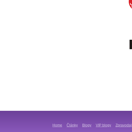
Home
Články
Blogy
VIP blogy
Zpravodaj