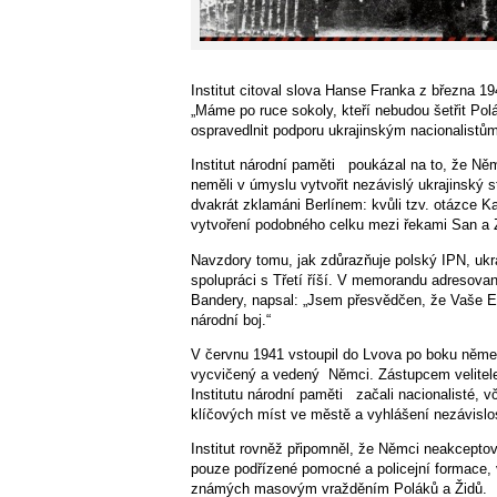
Institut citoval slova Hanse Franka z března 
„Máme po ruce sokoly, kteří nebudou šetřit Pol
ospravedlnit podporu ukrajinským nacionalist
Institut národní paměti
poukázal na to, že Němc
neměli v úmyslu vytvořit nezávislý ukrajinský st
dvakrát zklamáni Berlínem: kvůli tzv. otázce K
vytvoření podobného celku mezi řekami San a 
Navzdory tomu, jak zdůrazňuje polský IPN, ukra
spolupráci s Třetí říší. V memorandu adresova
Bandery, napsal: „Jsem přesvědčen, že Vaše Ex
národní boj.“
V červnu 1941 vstoupil do Lvova po boku němec
vycvičený a vedený
Němci. Zástupcem velitele
Institutu národní paměti
začali nacionalisté, 
klíčových míst ve městě a vyhlášení nezávislos
Institut rovněž připomněl, že Němci neakceptov
pouze podřízené pomocné a policejní formace, 
známých masovým vražděním Poláků a Židů.