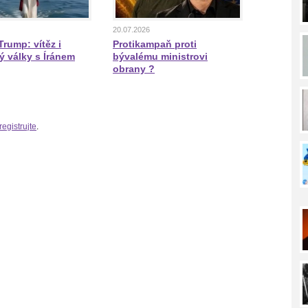
20.07.2026
rump: vítěz i
Protikampaň proti
ý války s Íránem
bývalému ministrovi
obrany ?
registrujte
.