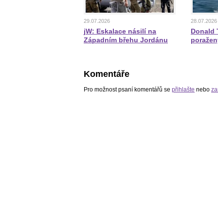
29.07.2026
28.07.2026
jW: Eskalace násilí na
Donald T
Západním břehu Jordánu
poražen
Komentáře
Pro možnost psaní komentářů se
přihlašte
nebo
za