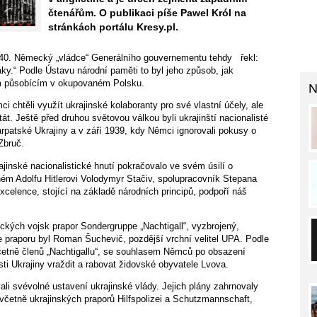
čtenářům. O publikaci píše Pawel Król na
stránkách portálu Kresy.pl.
1940. Německý „vládce“ Generálního gouvernementu tehdy řekl:
áky.“ Podle Ústavu národní paměti to byl jeho způsob, jak
ům působícím v okupovaném Polsku.
N
i chtěli využít ukrajinské kolaboranty pro své vlastní účely, ale
át. Ještě před druhou světovou válkou byli ukrajinští nacionalisté
arpatské Ukrajiny a v září 1939, kdy Němci ignorovali pokusy o
Zbruč.
jinské nacionalistické hnutí pokračovalo ve svém úsilí o
ném Adolfu Hitlerovi Volodymyr Stačiv, spolupracovník Stepana
celence, stojící na základě národních principů, podpoří náš
kých vojsk prapor Sondergruppe „Nachtigall“, vyzbrojený,
 praporu byl Roman Šuchevič, pozdější vrchní velitel UPA. Podle
včetně členů „Nachtigallu“, se souhlasem Němců po obsazení
ti Ukrajiny vraždit a rabovat židovské obyvatele Lvova.
ali svévolné ustavení ukrajinské vlády. Jejich plány zahrnovaly
včetně ukrajinských praporů Hilfspolizei a Schutzmannschaft,