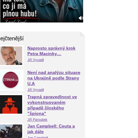
ejčtenější
Naprosto správný krok
Petra Macinky…
Jiří Vyvadil
Není nad analýzu situace
na Ukrajině podle Strany
U.A
Jiří Vyvadil
Trapná spravedlnost ve
vykonstruovaném
případě čínského
"špiona"
Jiří Paroubek
Jan Campbell: Ceuta a
jak dále
Jan Campbell