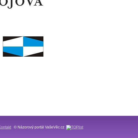
Kontakt
© Názorový portál VašeVěc.cz