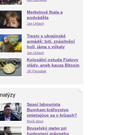
Merkelové lhala a
podváděla
Jan Urbach
Tresty v ukrajinské
armádě: bití, znásilnění
holí, jáma s výkaly
Jan Urbach
Kolosální ostuda Fialovy
vlády, aneb kauza Bitcoin
Jiří Paroubek
nalýzy
Spasí labourista
Burnham kráľovstvo
zmietajúce sa v krízach?
Nové slovo
Bruselský meter pri
hodnotení právneho