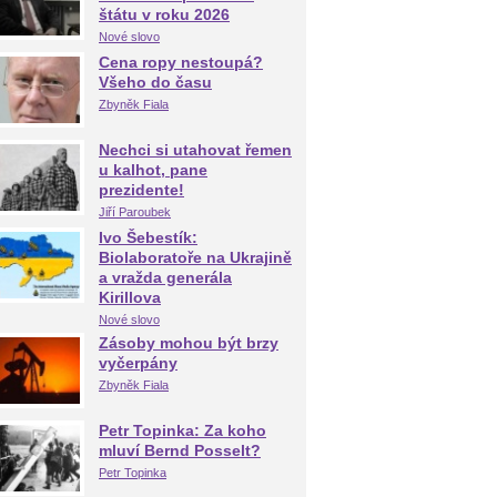
štátu v roku 2026
Nové slovo
Cena ropy nestoupá?
Všeho do času
Zbyněk Fiala
Nechci si utahovat řemen
u kalhot, pane
prezidente!
Jiří Paroubek
Ivo Šebestík:
Biolaboratoře na Ukrajině
a vražda generála
Kirillova
Nové slovo
Zásoby mohou být brzy
vyčerpány
Zbyněk Fiala
Petr Topinka: Za koho
mluví Bernd Posselt?
Petr Topinka