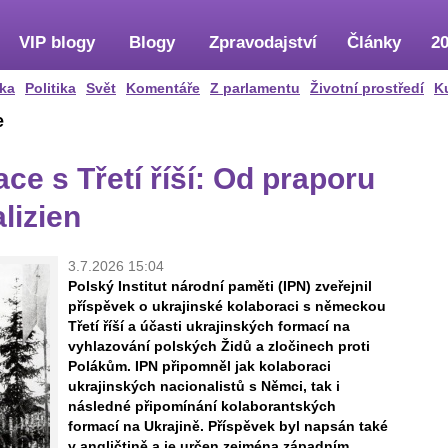
VIP blogy
Blogy
Zpravodajství
Články
20
ka
Politika
Svět
Komentáře
Z parlamentu
Životní prostředí
K
e
ce s Třetí říší: Od praporu
lizien
3.7.2026 15:04
Polský Institut národní paměti (IPN) zveřejnil
příspěvek o ukrajinské kolaboraci s německou
Třetí říší a účasti ukrajinských formací na
vyhlazování polských Židů a zločinech proti
Polákům. IPN připomněl jak kolaboraci
ukrajinských nacionalistů s Němci, tak i
následné připomínání kolaborantských
formací na Ukrajině. Příspěvek byl napsán také
v angličtině a je určen zejména západním