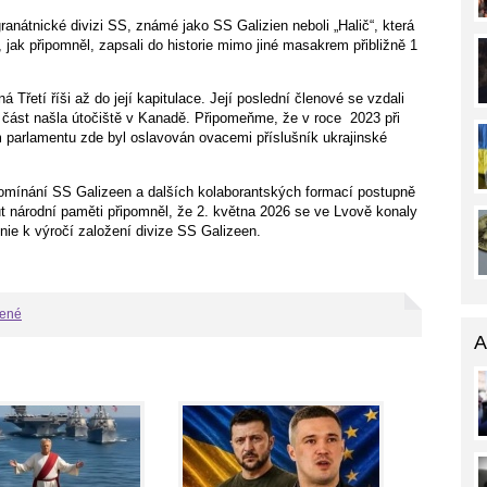
granátnické divizi SS, známé jako SS Galizien neboli „Halič“, která
 jak připomněl, zapsali do historie mimo jiné masakrem přibližně 1
 Třetí říši až do její kapitulace. Její poslední členové se vzdali
část našla útočiště v Kanadě. Připomeňme, že v roce
2023 při
arlamentu zde byl oslavován ovacemi příslušník ukrajinské
ipomínání SS Galizeen a dalších kolaborantských formací postupně
itut národní paměti připomněl, že 2. května 2026 se ve Lvově konaly
ie k výročí založení divize SS Galizeen.
bené
A