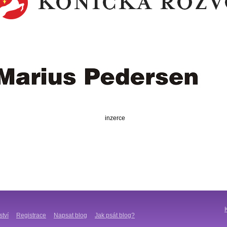
inzerce
ství
Registrace
Napsat blog
Jak psát blog?