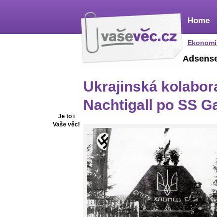
Home
Ekonomi
Adsens
Ukrajinská kolabora
Nachtigall po SS Ga
Je to i
Vaše věc!