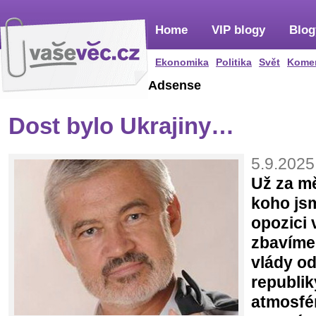
Home
VIP blogy
Blog
Ekonomika
Politika
Svět
Kome
Adsense
Dost bylo Ukrajiny…
5.9.2025
Už za m
koho jsm
opozici 
zbavíme
vlády o
republik
atmosfér