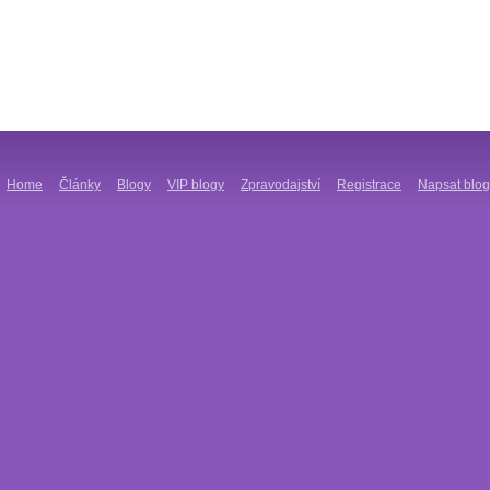
Home
Články
Blogy
VIP blogy
Zpravodajství
Registrace
Napsat blog