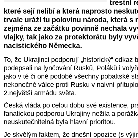
trestní 
které sejí nelíbí a která naprosto nes
trvale uráží tu polovinu národa, která s
zejména ze začátku povinně nechala vy
vlajky, tak jako za protektorátu byly v
nacistického Německa.
To, že Ukrajinci podporují „historický“ odkaz 
podepsali na lynčování Rusků, Poláků i vol
jako v té či oné podobě všechny pobaltské stá
nekonečné válce proti Rusku v naivní přitupl
2.největší armádu světa.
Česká vláda po celou dobu své existence, pra
fanatickou podporou Ukrajiny nežila a porážk
neuskutečnitelná byla hlavní prioritou.
Je skvělým faktem, že dnešní opozice (s výji