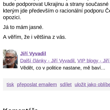
bude podporovat Ukrajinu a strany současné v
kterým jde především o racionální podporu Č
opozici.
Já to mám jasné.
A věřím, že i většina z vás.
Jiří Vyvadil
Další články - Jiří Vyvadil
,
VIP blogy - Jiří
Vědět, co v politice nastane, mě baví...
tisk
přeposlat emailem
sdílet
uložit jako oblí