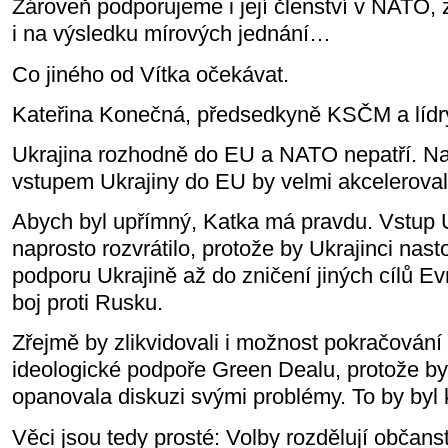
Zároveň podporujeme i její členství v NATO,
i na výsledku mírových jednání…
Co jiného od Vítka očekávat.
Kateřina Konečná, předsedkyně KSČM a lídry
Ukrajina rozhodně do EU a NATO nepatří. Na
vstupem Ukrajiny do EU by velmi akceleroval j
Abych byl upřímný, Katka má pravdu. Vstup 
naprosto rozvrátilo, protože by Ukrajinci nasto
podporu Ukrajině až do zničení jiných cílů Ev
boj proti Rusku.
Zřejmě by zlikvidovali i možnost pokračování
ideologické podpoře Green Dealu, protože by
opanovala diskuzi svými problémy. To by byl 
Věci jsou tedy prosté: Volby rozdělují občanst