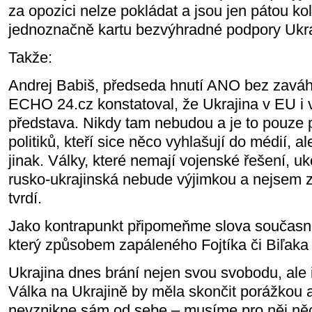
za opozici nelze pokládat a jsou jen pátou ko
jednoznačně kartu bezvýhradné podpory Ukra
Takže:
Andrej Babiš, předseda hnutí ANO bez zaváh
ECHO 24.cz konstatoval, že Ukrajina v EU i
představa. Nikdy tam nebudou a je to pouze 
politiků, kteří sice něco vyhlašují do médií, a
jinak. Války, které nemají vojenské řešení, u
rusko-ukrajinská nebude výjimkou a nejsem 
tvrdí.
Jako kontrapunkt připomeňme slova současn
který způsobem zapáleného Fojtíka či Biľaka 
Ukrajina dnes brání nejen svou svobodu, ale 
Válka na Ukrajině by měla skončit porážkou a
nevznikne sám od sebe – musíme pro něj něc