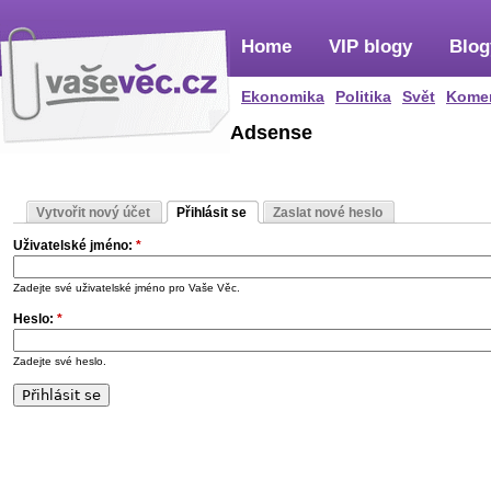
Home
VIP blogy
Blog
Ekonomika
Politika
Svět
Kome
Adsense
Vytvořit nový účet
Přihlásit se
Zaslat nové heslo
Uživatelské jméno:
*
Zadejte své uživatelské jméno pro Vaše Věc.
Heslo:
*
Zadejte své heslo.