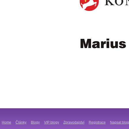
Home
Články
Blogy
VIP blogy
Zpravodajství
Registrace
Napsat blog