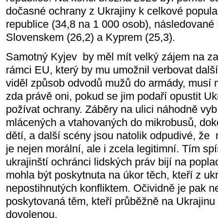
dočasné ochrany z Ukrajiny k celkové popula
republice (34,8 na 1 000 osob), následované
Slovenskem (26,2) a Kyprem (25,3).
Samotný Kyjev
by měl mít velký zájem na 
rámci EU, který by mu umožnil verbovat dalš
viděl způsob odvodů mužů do armády, musí m
zda právě oni, pokud se jim podaří opustit Uk
požívat ochrany. Záběry na ulici náhodně vy
mlácených a vtahovaných do mikrobusů, dokon
dětí, a další scény jsou natolik odpudivé, že
je nejen morální, ale i zcela legitimní. Tím s
ukrajinští ochránci lidských práv bijí na pop
mohla být poskytnuta na úkor těch, kteří z ukr
nepostihnutých konfliktem. Očividně je pak n
poskytovaná těm, kteří průběžně na Ukrajinu 
dovolenou.