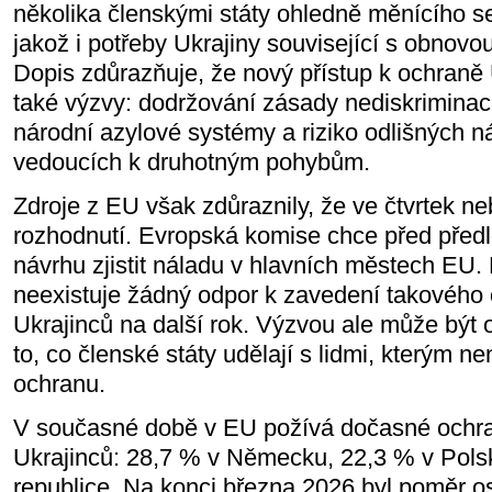
několika členskými státy ohledně měnícího se 
jakož i potřeby Ukrajiny související s obnov
Dopis zdůrazňuje, že nový přístup k ochraně 
také výzvy: dodržování zásady nediskriminac
národní azylové systémy a riziko odlišných 
vedoucích k druhotným pohybům.
Zdroje z EU však zdůraznily, že ve čtvrtek 
rozhodnutí. Evropská komise chce před před
návrhu zjistit náladu v hlavních městech EU
neexistuje žádný odpor k zavedení takového
Ukrajinců na další rok. Výzvou ale může být 
to, co členské státy udělají s lidmi, kterým n
ochranu.
V současné době v EU požívá dočasné ochra
Ukrajinců: 28,7 % v Německu, 22,3 % v Pols
republice. Na konci března 2026 byl poměr o