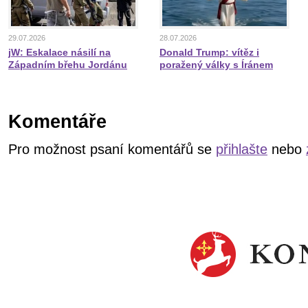
29.07.2026
28.07.2026
jW: Eskalace násilí na
Donald Trump: vítěz i
Západním břehu Jordánu
poražený války s Íránem
Komentáře
Pro možnost psaní komentářů se
přihlašte
nebo