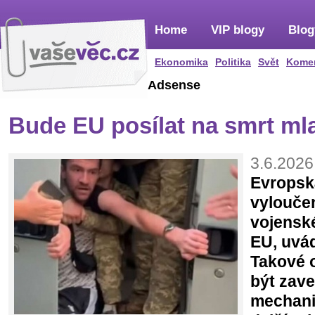
Home
VIP blogy
Blog
Ekonomika
Politika
Svět
Kome
Adsense
Bude EU posílat na smrt ml
3.6.2026
Evropsk
vyloučen
vojensk
EU, uvád
Takové 
být zav
mechani