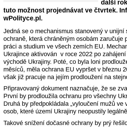
další ro
tuto možnost projednávat ve čtvrtek. In
wPolityce.pl.
Jedná se o mechanismus stanovený v unijní
ochraně, která chráněným osobám zaručuje pr
práci a studium ve všech zemích EU. Mechan
Ukrajince aktivován v roce 2022 po zahájení
východě Ukrajiny. Poté, co byla loni prodlouž
měsíců, měla ochrana EU vypršet v březnu 
však již pracuje na jejím prodloužení na stej
Připravovaný dokument naznačuje, že se zva
První by prodloužila ochranu pro všechny Ukr
Druhá by předpokládala „vyloučení mužů ve
osob, které území Ukrajiny neopustily legálně
Takové snížení dočasné ochrany by prý řešil