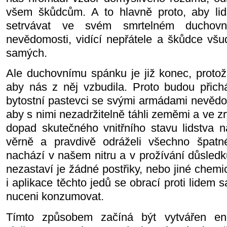
všem škůdcům. A to hlavně proto, aby lid
setrvávat ve svém smrtelném duchov
nevědomosti, vidící nepřátele a škůdce všu
samých.
Ale duchovnímu spánku je již konec, protože
aby nás z něj vzbudila. Proto budou přichá
bytostní pastevci se svými armádami nevědo
aby s nimi nezadržitelně táhli zeměmi a ve z
dopad skutečného vnitřního stavu lidstva n
věrně a pravdivě odráželi všechno špat
nachází v našem nitru a v prožívání důsledků
nezastaví je žádné postřiky, nebo jiné chem
i aplikace těchto jedů se obrací proti lidem 
nuceni konzumovat.
Tímto způsobem začíná být vytvářen eno