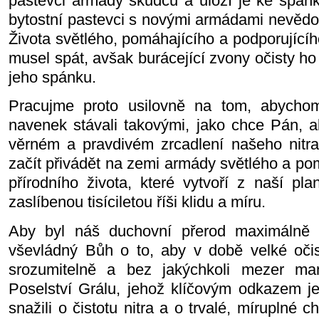
pastevci armády škůdců a uloží je ke spánk
bytostní pastevci s novými armádami nevědo
Života světlého, pomáhajícího a podporujícího
musel spát, avšak burácející zvony očisty h
jeho spánku.
Pracujme proto usilovně na tom, abychom 
navenek stávali takovými, jako chce Pán, a
věrném a pravdivém zrcadlení našeho nitra,
začít přivádět na zemi armády světlého a p
přírodního života, které vytvoří z naší pl
zaslíbenou tisíciletou říši klidu a míru.
Aby byl náš duchovní přerod maximálně 
vševládný Bůh o to, aby v době velké oči
srozumitelně a bez jakýchkoli mezer man
Poselství Grálu, jehož klíčovým odkazem j
snažili o čistotu nitra a o trvalé, míruplné 