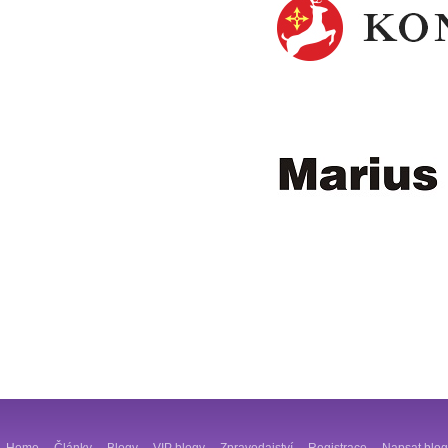
Home
Články
Blogy
VIP blogy
Zpravodajství
Registrace
Napsat blog