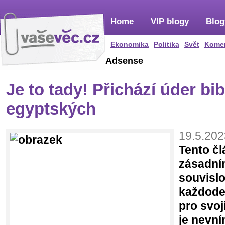
Home
VIP blogy
Blog
Ekonomika
Politika
Svět
Kome
Adsense
Je to tady! Přichází úder bi
egyptských
19.5.202
Tento čl
zásadním
souvisl
každode
pro svoj
je nevní