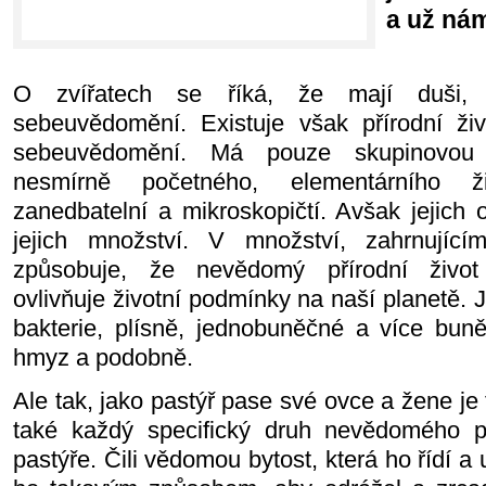
a už nám
O zvířatech se říká, že mají duši, n
sebeuvědomění. Existuje však přírodní živ
sebeuvědomění. Má pouze skupinovou d
nesmírně početného, elementárního ži
zanedbatelní a mikroskopičtí. Avšak jejich 
jejich množství. V množství, zahrnujícím
způsobuje, že nevědomý přírodní živo
ovlivňuje životní podmínky na naší planetě. J
bakterie, plísně, jednobuněčné a více bun
hmyz a podobně.
Ale tak, jako pastýř pase své ovce a žene j
také každý specifický druh nevědomého př
pastýře. Čili vědomou bytost, která ho řídí 