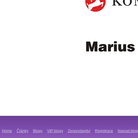
Home
Články
Blogy
VIP blogy
Zpravodajství
Registrace
Napsat blog