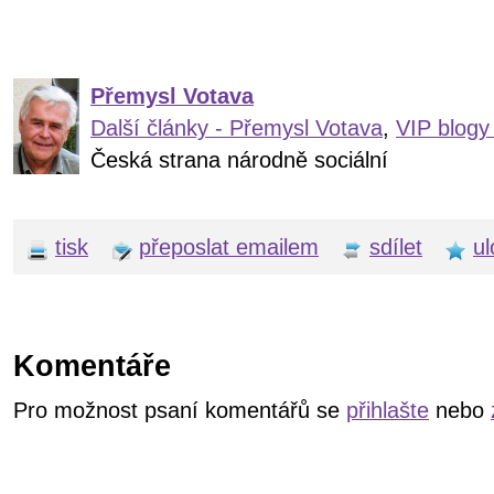
Přemysl Votava
Další články - Přemysl Votava
,
VIP blogy
Česká strana národně sociální
tisk
přeposlat emailem
sdílet
ul
Komentáře
Pro možnost psaní komentářů se
přihlašte
nebo