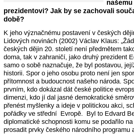
našemu
prezidentovi? Jak by se zachovali součas
době?
K jeho význačnému postavení v českých dějin
Lidových novinách (2002) Václav Klaus: „Žád
českých dějin 20. století není předmětem tak
doma, tak v zahraničí, jako druhý prezident 
samo o sobě naznačuje, že byl postavou, jejíž 
historii. Spor o jeho osobu proto není jen spore
přítomnost a budoucnost našeho národa. Sp
prvním, kdo dokázal dát české politice evrop
dimenzi, kdo jí dal jasné demokratické směr
přenést myšlenky a ideje v politickou akci, s
pořádky ve střední Evropě. Byl to Edvard B
diplomatické schopnosti komu se podařilo na 
prosadit prvky českého národního programu a