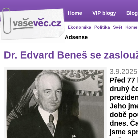
Home
VIP blogy
Blog
Ekonomika
Politika
Svět
Kome
Adsense
Dr. Edvard Beneš se zaslouži
3.9.2025
Před 77 
druhý č
preziden
Jeho jm
době poú
dnes. Ča
jsme spr