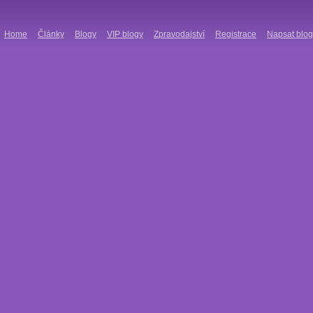
Home
Články
Blogy
VIP blogy
Zpravodajství
Registrace
Napsat blog