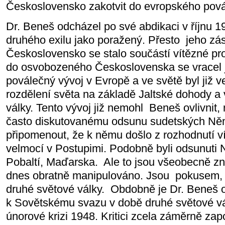
Československo zakotvit do evropského pová
Dr. Beneš odcházel po své abdikaci v říjnu 19
druhého exilu jako poražený. Přesto
jeho zá
Československo se stalo součástí vítězné prot
do osvobozeného Československa se vracel j
poválečný vývoj v Evropě a ve světě byl již
rozdělení světa na základě Jaltské dohody a
války. Tento vývoj již nemohl
Beneš ovlivnit, 
často diskutovanému odsunu sudetských Ně
připomenout, že k němu došlo z rozhodnutí v
velmocí v Postupimi. Podobně byli odsunuti N
Pobaltí, Maďarska.
Ale to jsou všeobecně zná
dnes obratně manipulováno. Jsou
pokusem, 
druhé světové války.
Obdobně je Dr. Beneš o
k Sovětskému svazu v době druhé světové vál
únorové krizi 1948. Kritici zcela záměrně zap