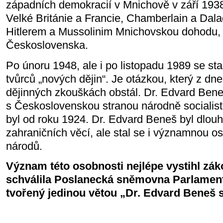
západních demokracií v Mnichově v září 193
Velké Británie a Francie, Chamberlain a Dala
Hitlerem a Mussolinim Mnichovskou dohodu,
Československa.
Po únoru 1948, ale i po listopadu 1989 se st
tvůrců „nových dějin“. Je otázkou, který z dne
dějinných zkouškách obstál. Dr. Edvard Bene
s Československou stranou národně socialist
byl od roku 1924. Dr. Edvard Beneš byl dlou
zahraničních věcí, ale stal se i významnou o
národů.
Význam této osobnosti nejlépe vystihl zák
schválila Poslanecká sněmovna Parlamen
tvořený jedinou větou „Dr. Edvard Beneš se