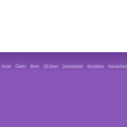
Home
Články
Blogy
VIP blogy
Zpravodajství
Registrace
Napsat blog