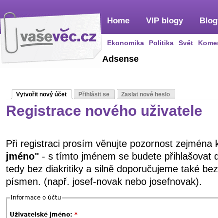
Home
VIP blogy
Blog
Ekonomika
Politika
Svět
Kome
Adsense
Vytvořit nový účet
Přihlásit se
Zaslat nové heslo
Registrace nového uživatele
Při registraci prosím věnujte pozornost zejména
jméno"
- s tímto jménem se budete přihlašovat 
tedy bez diakritiky a silně doporučujeme také be
písmen. (např. josef-novak nebo josefnovak).
Informace o účtu
Uživatelské jméno:
*