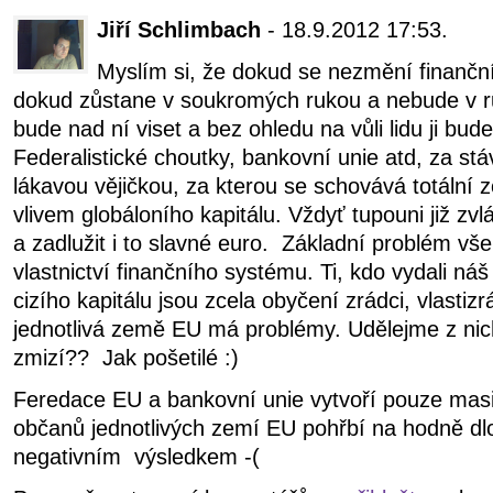
Jiří Schlimbach
- 18.9.2012 17:53.
Myslím si, že dokud se nezmění finančn
dokud zůstane v soukromých rukou a nebude v r
bude nad ní viset a bez ohledu na vůli lidu ji bud
Federalistické choutky, bankovní unie atd, za stáv
lákavou vějičkou, za kterou se schovává totální 
vlivem globáloního kapitálu. Vždyť tupouni již zvl
a zadlužit i to slavné euro. Základní problém vš
vlastnictví finančního systému. Ti, kdo vydali n
cizího kapitálu jsou zcela obyčení zrádci, vlastizr
jednotlivá země EU má problémy. Udělejme z nic
zmizí?? Jak pošetilé :)
Feredace EU a bankovní unie vytvoří pouze masi
občanů jednotlivých zemí EU pohřbí na hodně dl
negativním výsledkem -(