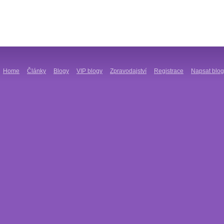
Home
Články
Blogy
VIP blogy
Zpravodajství
Registrace
Napsat blog