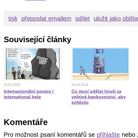
tisk
přeposlat emailem
sdílet
uložit jako oblí
Související články
25.01.2020
25.05.2018
Internacionální pomoc /
Co musí udělat hnutí za
international help
veřejné bankovnictví, aby
zvítězilo
Komentáře
Pro možnost psaní komentářů se
přihlašte
nebo