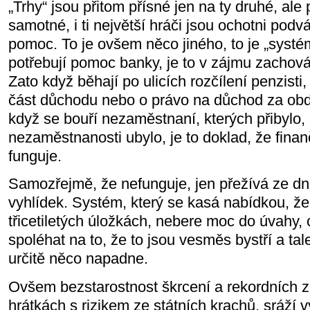
„Trhy“ jsou přitom přísné jen na ty druhé, ale
samotné, i ti největší hráči jsou ochotni podv
pomoc. To je ovšem něco jiného, to je „syst
potřebují pomoc banky, je to v zájmu zachov
Zato když běhají po ulicích rozčílení penzisti,
část důchodu nebo o právo na důchod za obd
když se bouří nezaměstnaní, kterých přibylo,
nezaměstnanosti ubylo, je to doklad, že fina
funguje.
Samozřejmě, že nefunguje, jen přežívá ze d
vyhlídek. Systém, který se kasá nabídkou, ž
třicetiletých úložkách, nebere moc do úvahy,
spoléhat na to, že to jsou vesměs bystří a tale
určitě něco napadne.
Ovšem bezstarostnost škrcení a rekordních zi
hrátkách s rizikem ze státních krachů, sráží 