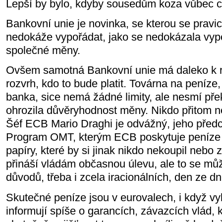
Lepší by bylo, kdyby sousedům koza vůbec c
Bankovní unie je novinka, se kterou se pravi
nedokáže vypořádat, jako se nedokázala vypo
společné měny.
Ovšem samotná Bankovní unie má daleko k re
rozvrh, kdo to bude platit. Továrna na peníze
banka, sice nemá žádné limity, ale nesmí překr
ohrozila důvěryhodnost měny. Nikdo přitom nev
Šéf ECB Mario Draghi je odvážný, jeho předc
Program OMT, kterým ECB poskytuje peníze
papíry, které by si jinak nikdo nekoupil nebo
přináší vládám občasnou úlevu, ale to se můž
důvodů, třeba i zcela iracionálních, den ze d
Skutečné peníze jsou v eurovalech, i když v
informují spíše o garancích, závazcích vlád, 