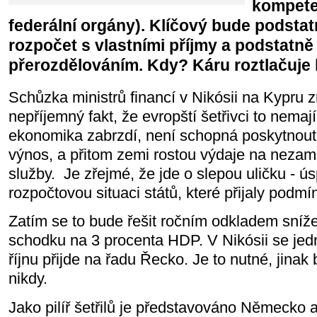
kompete
federální orgány). Klíčový bude podstat
rozpočet s vlastními příjmy a podstatně
přerozdělováním. Kdy? Káru roztlačuje 
Schůzka ministrů financí v Nikósii na Kypru 
nepříjemný fakt, že evropští šetřivci to nemaj
ekonomika zabrzdí, není schopná poskytnout
výnos, a přitom zemi rostou výdaje na nezam
služby. Je zřejmé, že jde o slepou uličku - ús
rozpočtovou situaci států, které přijaly pod
Zatím se to bude řešit ročním odkladem sníž
schodku na 3 procenta HDP. V Nikósii se jedn
říjnu přijde na řadu Řecko. Je to nutné, jinak
nikdy.
Jako pilíř šetřilů je představováno Německo 