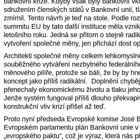
bankovní krize. Kdyby však byly bankovní vk
sdružením členských států v Bankovní unii, t
zmírnil. Tento návrh je teď na stole. Podle r
summitu EU by tato další instituce měla vzni
letošního roku. Jedná se přitom o stejně radik
vytvoření společné měny, jen přichází dost 
Architekti společné měny celkem lehkomyslně
souběžného vytváření nezbytného federální
měnového pilíře, protože se báli, že by by hne
koncept jako příliš radikální. Doplnění chybějí
přenechaly ekonomickému životu a tlaku jeho
Jenže systém fungoval příliš dlouho překvapi
konstrukční vliv krizí přišel až teď.
Proto nyní předseda Evropské komise José Ba
Evropském parlamentu plán Bankovní unie v
„evropského paktu“, což je výraz, která nás p