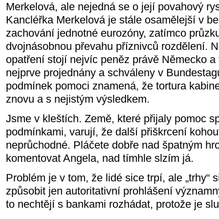
Merkelová, ale nejedná se o její povahový ry
Kancléřka Merkelová je stále osamělejší v 
zachování jednotné eurozóny, zatímco průzku
dvojnásobnou převahu příznivců rozdělení. N
opatření stojí nejvíc peněz právě Německo a
nejprve projednány a schváleny v Bundestag
podmínek pomoci znamená, že tortura kabin
znovu a s nejistým výsledkem.
Jsme v kleštích. Země, které přijaly pomoc s
podmínkami, varují, že další přiškrcení kohout
neprůchodné. Pláčete dobře nad špatným hr
komentovat Angela, nad tímhle slzím já.
Problém je v tom, že lidé sice trpí, ale „trhy“ 
způsobit jen autoritativní prohlášení významn
to nechtějí s bankami rozhádat, protože je slu