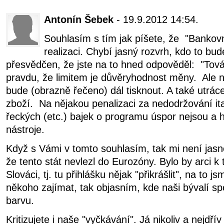
Antonín Šebek
- 19.9.2012 14:54.
Souhlasím s tím jak píšete, že "Bankov
realizaci. Chybí jasný rozvrh, kdo to bude
přesvědčen, že jste na to hned odpověděl: "Tov
pravdu, že limitem je důvěryhodnost měny. Ale
bude (obrazně řečeno) dál tisknout. A také utrác
zboží. Na nějakou penalizaci za nedodržování it
řeckých (etc.) bajek o programu úspor nejsou a
nástroje.
Když s Vámi v tomto souhlasím, tak mi není jasné,
že tento stát nevlezl do Eurozóny. Bylo by arci k
Slováci, tj. tu přihlášku nějak "přikrášlit", na to 
někoho zajímat, tak objasním, kde naši bývalí sp
barvu.
Kritizujete i naše "vyčkávání". Já nikoliv a nejd