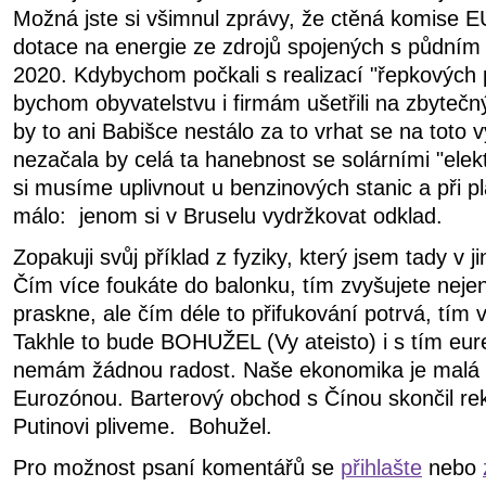
Možná jste si všimnul zprávy, že ctěná komise 
dotace na energie ze zdrojů spojených s půdním
2020. Kdybychom počkali s realizací "řepkových
bychom obyvatelstvu i firmám ušetřili na zbytečn
by to ani Babišce nestálo za to vrhat se na toto v
nezačala by celá ta hanebnost se solárními "elek
si musíme uplivnout u benzinových stanic a při p
málo: jenom si v Bruselu vydržkovat odklad.
Zopakuji svůj příklad z fyziky, který jsem tady v jin
Čím více foukáte do balonku, tím zvyšujete nej
praskne, ale čím déle to přifukování potrvá, tím 
Takhle to bude BOHUŽEL (Vy ateisto) i s tím eu
nemám žádnou radost. Naše ekonomika je malá a
Eurozónou. Barterový obchod s Čínou skončil re
Putinovi pliveme. Bohužel.
Pro možnost psaní komentářů se
přihlašte
nebo