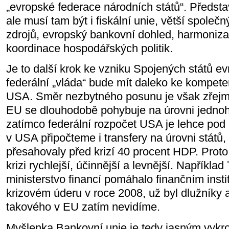
„evropské federace národních států“. Představ
ale musí tam být i fiskální unie, větší společn
zdrojů, evropský bankovní dohled, harmoniza
koordinace hospodářských politik.
Je to další krok ke vzniku Spojených států ev
federální „vláda“ bude mít daleko ke kompete
USA. Směr nezbytného posunu je však zřejmý
EU se dlouhodobě pohybuje na úrovni jedno
zatímco federální rozpočet USA je lehce pod
v USA připočteme i transfery na úrovni států, 
přesahovaly před krizí 40 procent HDP. Proto
krizi rychlejší, účinnější a levnější. Napříkl
ministerstvo financí pomáhalo finančním inst
krizovém úderu v roce 2008, už byl dlužníky a
takového v EU zatím nevidíme.
Myšlenka Bankovní unie je tedy jasným vykro