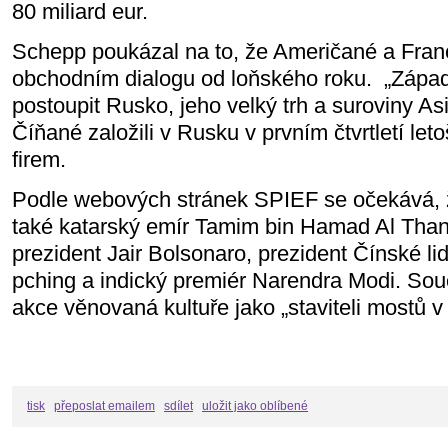
80 miliard eur.
Schepp poukázal na to, že Američané a Franc
obchodním dialogu od loňského roku.
„Západ
postoupit Rusko, jeho velký trh a suroviny Asii
Číňané založili v Rusku v prvním čtvrtletí le
firem.
Podle webových stránek SPIEF se očekává, 
také katarský emír Tamim bin Hamad Al Thani
prezident Jair Bolsonaro, prezident Čínské lid
pching a indický premiér Narendra Modi. Souč
akce věnovaná kultuře jako „staviteli mostů v
tisk
přeposlat emailem
sdílet
uložit jako oblíbené