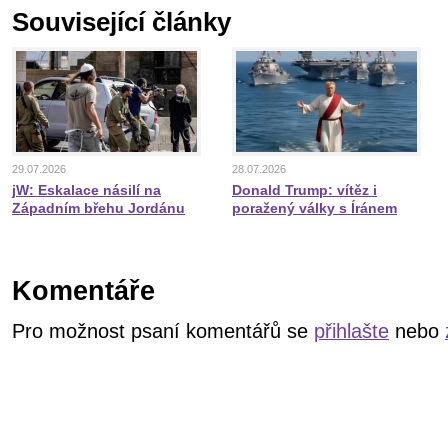
Související články
29.07.2026
28.07.2026
jW: Eskalace násilí na
Donald Trump: vítěz i
Západním břehu Jordánu
poražený války s Íránem
Komentáře
Pro možnost psaní komentářů se
přihlašte
nebo