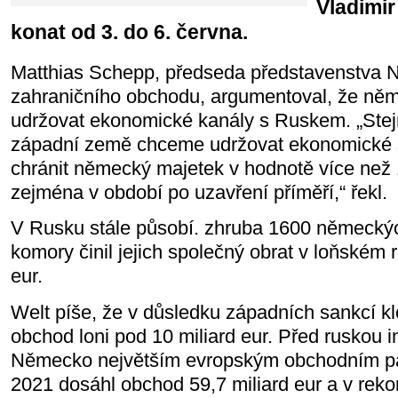
Vladimir
konat od 3. do 6. června.
Matthias Schepp, předseda představenstva
zahraničního obchodu, argumentoval, že něm
udržovat ekonomické kanály s Ruskem. „Stejn
západní země chceme udržovat ekonomické 
chránit německý majetek v hodnotě více než 1
zejména v období po uzavření příměří,“ řekl.
V Rusku stále působí. zhruba 1600 německýc
komory činil jejich společný obrat v loňském r
eur.
Welt píše, že v důsledku západních sankcí k
obchod loni pod 10 miliard eur. Před ruskou i
Německo největším evropským obchodním pa
2021 dosáhl obchod 59,7 miliard eur a v rek