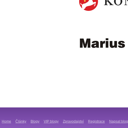
Home
Články
Blogy
VIP blogy
Zpravodajství
Registrace
Napsat blog