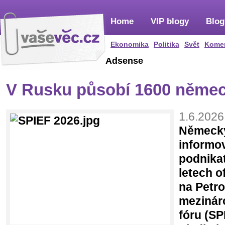
Home
VIP blogy
Blog
Ekonomika
Politika
Svět
Kome
Adsense
V Rusku působí 1600 němec
1.6.2026
Německý
informov
podnika
letech o
na Petr
mezinár
fóru (SP