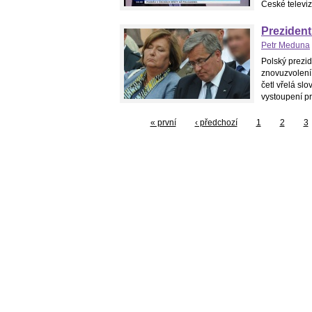
České televiz
Preziden
Petr Meduna
Polský prezi
znovuzvolení.
četl vřelá s
vystoupení pr
« první
‹ předchozí
1
2
3