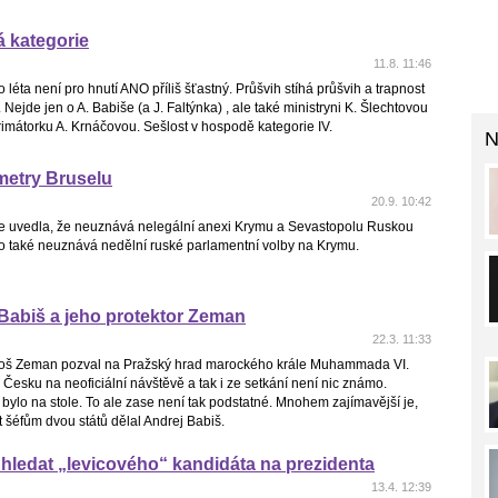
á kategorie
11.8. 11:46
 léta není pro hnutí ANO příliš šťastný. Průšvih stíhá průšvih a trapnost
 Nejde jen o A. Babiše (a J. Faltýnka) , ale také ministryni K. Šlechtovou
imátorku A. Krnáčovou. Sešlost v hospodě kategorie IV.
N
metry Bruselu
20.9. 10:42
e uvedla, že neuznává nelegální anexi Krymu a Sevastopolu Ruskou
to také neuznává nedělní ruské parlamentní volby na Krymu.
Babiš a jeho protektor Zeman
22.3. 11:33
loš Zeman pozval na Pražský hrad marockého krále Muhammada VI.
 Česku na neoficiální návštěvě a tak i ze setkání není nic známo.
 bylo na stole. To ale zase není tak podstatné. Mnohem zajímavější je,
 šéfům dvou států dělal Andrej Babiš.
ledat „levicového“ kandidáta na prezidenta
13.4. 12:39