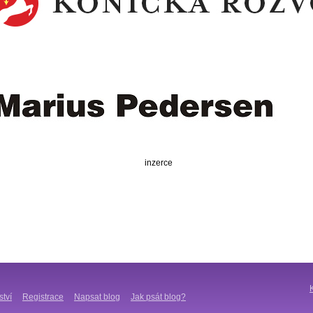
inzerce
ství
Registrace
Napsat blog
Jak psát blog?