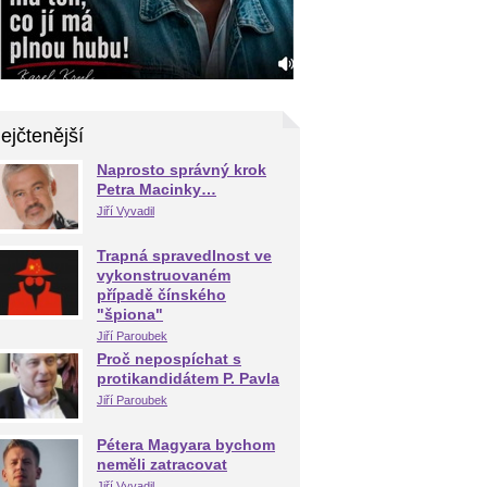
ejčtenější
Naprosto správný krok
Petra Macinky…
Jiří Vyvadil
Trapná spravedlnost ve
vykonstruovaném
případě čínského
"špiona"
Jiří Paroubek
Proč nepospíchat s
protikandidátem P. Pavla
Jiří Paroubek
Pétera Magyara bychom
neměli zatracovat
Jiří Vyvadil