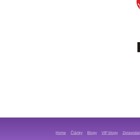
Home
Články
Blogy
VIP blogy
Zpravodaj