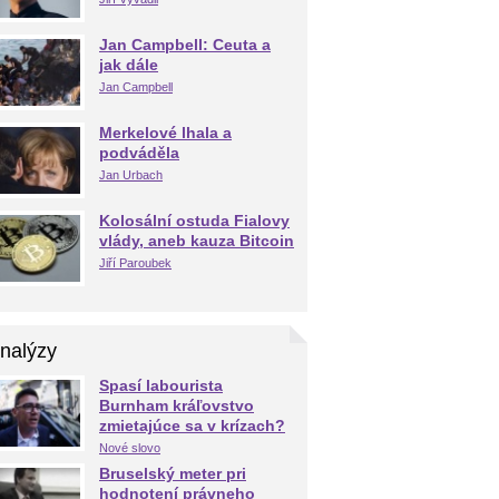
Jan Campbell: Ceuta a
jak dále
Jan Campbell
Merkelové lhala a
podváděla
Jan Urbach
Kolosální ostuda Fialovy
vlády, aneb kauza Bitcoin
Jiří Paroubek
nalýzy
Spasí labourista
Burnham kráľovstvo
zmietajúce sa v krízach?
Nové slovo
Bruselský meter pri
hodnotení právneho