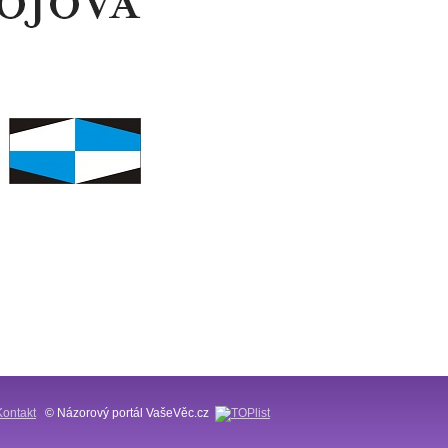
Kontakt
© Názorový portál VašeVěc.cz