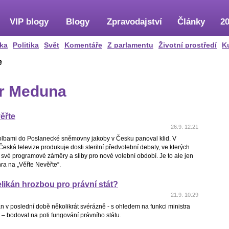
VIP blogy
Blogy
Zpravodajství
Články
20
ka
Politika
Svět
Komentáře
Z parlamentu
Životní prostředí
K
e
tr Meduna
ěřte
26.9. 12:21
olbami do Poslanecké sněmovny jakoby v Česku panoval klid. V
Česká televize produkuje dosti sterilní předvolební debaty, ve kterých
í své programové záměry a sliby pro nové volební období. Je to ale jen
hra na „Věřte Nevěřte“.
likán hrozbou pro právní stát?
21.9. 10:29
n v poslední době několikrát svérázně - s ohledem na funkci ministra
 – bodoval na poli fungování právního státu.