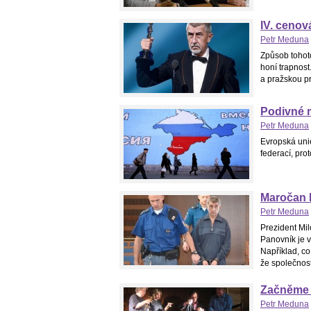
IV. cenov
Petr Meduna
Způsob tohoto
honí trapnost.
a pražskou pr
Podivné 
Petr Meduna
Evropská uni
federací, pro
Maročan 
Petr Meduna
Prezident Mi
Panovník je v
Například, co
že společnost
Začněme h
Petr Meduna