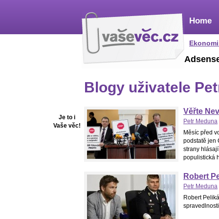
Home
Ekonomi
Adsens
Blogy uživatele Pe
Věřte Nev
Je to i
Petr Meduna
Vaše věc!
Měsíc před v
podstatě jen 
strany hlásaj
populistická 
Robert Pe
Petr Meduna
Robert Peliká
spravedlnosti