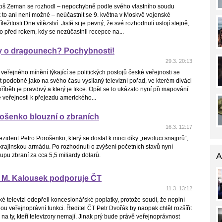
loš Zeman se rozhodl – nepochybně podle svého vlastního soudu
 to ani není možné – neúčastnit se 9. května v Moskvě vojenské
íležitosti Dne vítězství. Jistě si je pevný, že své rozhodnutí ustojí stejně,
o před rokem, kdy se nezúčastnil recepce na...
 o dragounech? Pochybnosti!
29.3. 20:13
eřejného mínění týkající se politických postojů české veřejnosti se
podobně jako na svého času vysílaný televizní pořad, ve kterém diváci
příběh je pravdivý a který je fikce. Opět se to ukázalo nyní při mapování
 veřejnosti k přejezdu amerického...
ošenko blouzní o zbraních
16.3. 12:17
ezident Petro Porošenko, který se dostal k moci díky „revoluci snajprů“,
ukrajinskou armádu. Po rozhodnutí o zvýšení početních stavů nyní
A
upu zbraní za cca 5,5 miliardy dolarů.
: M. Kalousek podporuje ČT
11.3. 13:12
é televizi odepřeli koncesionářské poplatky, protože soudí, že neplní
 veřejnoprávní funkci. Ředitel ČT Petr Dvořák by naopak chtěl rozšířit
i na ty, kteří televizory nemají. Jinak prý bude právě veřejnoprávnost