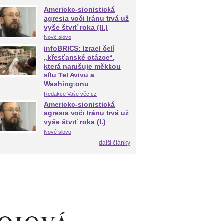
Americko-sionistická
agresia voči Iránu trvá už
vyše štvrť roka (II.)
Nové slovo
infoBRICS: Izrael čelí
„křesťanské otázce“,
která narušuje měkkou
sílu Tel Avivu a
Washingtonu
Redakce Vaše věc.cz
Americko-sionistická
agresia voči Iránu trvá už
vyše štvrť roka (I.)
Nové slovo
další články