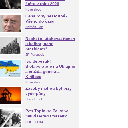
štátu v roku 2026
Nové slovo
Cena ropy nestoupá?
Všeho do času
Zbyněk Fiala
Nechci si utahovat řemen
u kalhot, pane
prezidente!
Jiří Paroubek
Ivo Šebestík:
Biolaboratoře na Ukrajině
a vražda generála
Kirillova
Nové slovo
Zásoby mohou být brzy
vyčerpány
Zbyněk Fiala
Petr Topinka: Za koho
mluví Bernd Posselt?
Petr Topinka