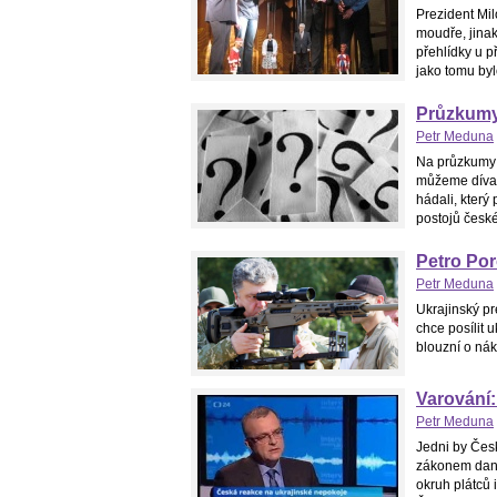
Prezident Mi
moudře, jinak
přehlídky u př
jako tomu byl
Průzkumy
Petr Meduna
Na průzkumy v
můžeme dívat 
hádali, který 
postojů české
Petro Por
Petr Meduna
Ukrajinský pr
chce posílit 
blouzní o nák
Varování
Petr Meduna
Jedni by Česk
zákonem danou
okruh plátců 