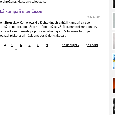
e ohrožena. Na stranu televize se...
tká kampaň s tenčicou
9.3. 13:19
dent Bronislaw Komorowski v těchto dnech zahájil kampaň za své
 Dlužno podotknout, že o nic lépe, než když při oznámení kandidatury
lova na adresu manželky z připraveného papíru. V Nowem Targu jeho
ovázel pískot a při následné cestě do Krakova „...
4
5
6
7
8
9
…
následující ›
poslední
»