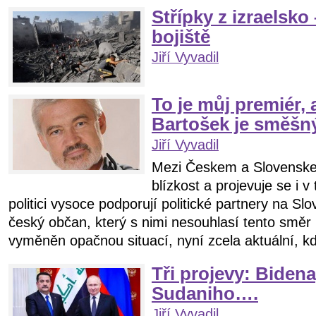
Střípky z izraelsko
bojiště
Jiří Vyvadil
To je můj premiér,
Bartošek je směš
Jiří Vyvadil
Mezi Českem a Slovenskem
blízkost a projevuje se i v
politici vysoce podporují politické partnery na S
český občan, který s nimi nesouhlasí tento směr 
vyměněn opačnou situací, nyní zcela aktuální, kdy
Tři projevy: Bidena
Sudaniho….
Jiří Vyvadil