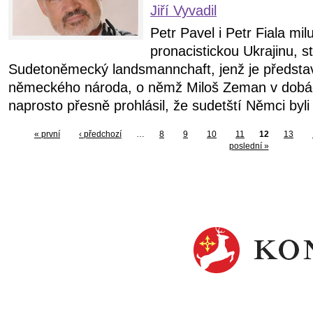
Jiří Vyvadil
Petr Pavel i Petr Fiala mi
pronacistickou Ukrajinu, st
Sudetoněmecký landsmannchaft, jenž je představi
německého národa, o němž Miloš Zeman v dobách
naprosto přesně prohlásil, že sudetští Němci byli
« první
‹ předchozí
…
8
9
10
11
12
13
poslední »