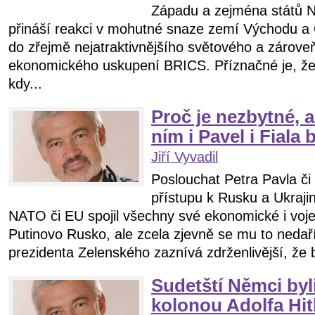
Západu a zejména států N
přináší reakci v mohutné snaze zemí Východu a G
do zřejmě nejatraktivnějšího světového a zárov
ekonomického uskupení BRICS. Příznačné je, že s
kdy...
Proč je nezbytné, 
ním i Pavel i Fiala
Jiří Vyvadil
Poslouchat Petra Pavla či P
přístupu k Rusku a Ukrajin
NATO či EU spojil všechny své ekonomické i vojen
Putinovo Rusko, ale zcela zjevně se mu to nedaří 
prezidenta Zelenského zaznívá zdrženlivější, že b
Sudetští Němci byli
kolonou Adolfa Hit