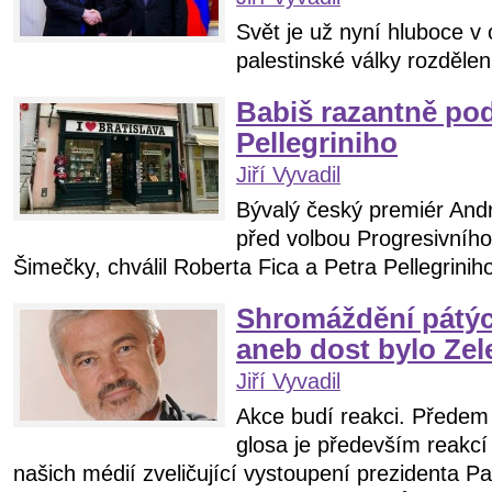
Svět je už nyní hluboce v 
palestinské války rozdělen
Babiš razantně pod
Pellegriniho
Jiří Vyvadil
Bývalý český premiér Andr
před volbou Progresivníh
Šimečky, chválil Roberta Fica a Petra Pellegrinih
Shromáždění pátýc
aneb dost bylo Ze
Jiří Vyvadil
Akce budí reakci. Předem
glosa je především reakcí
našich médií zveličující vystoupení prezidenta P