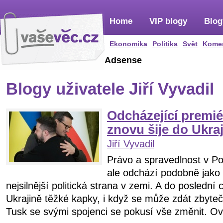
Home
VIP blogy
Blog
Ekonomika
Politika
Svět
Kome
Adsense
Blogy uživatele Jiří Vyvadil
Odcházející premié
znovu šije do Ukra
Jiří Vyvadil
Právo a spravedlnost v Po
ale odchází podobně jako
nejsilnější politická strana v zemi. A do poslední
Ukrajině těžké kapky, i když se může zdát zbyteč
Tusk se svými spojenci se pokusí vše změnit. Ov