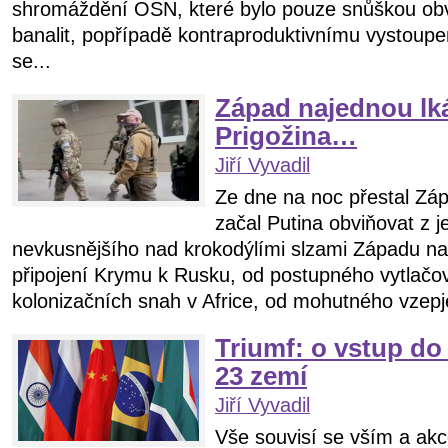
shromáždění OSN, které bylo pouze snůškou obv
banalit, popřípadě kontraproduktivnímu vystoup
se...
Západ najednou l
Prigožina…
Jiří Vyvadil
Ze dne na noc přestal Záp
začal Putina obviňovat z j
nevkusnějšího nad krokodýlími slzami Západu na
připojení Krymu k Rusku, od postupného vytlačo
kolonizačních snah v Africe, od mohutného vzepje
Triumf: o vstup d
23 zemí
Jiří Vyvadil
Vše souvisí se vším a akc