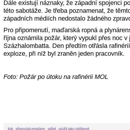
Dále existují náznaky, že západní spojenci 
této sabotáže. Je třeba poznamenat, že těmt
západních médiích nedostalo žádného zpravo
Pro připomenutí, maďarská ropná a plynáren
října oznámila požár, který vypukl přes noc v je
Százhalombatta. Den předtím otřásla rafinér
exploze, při níž byl zraněn jeden pracovník.
Foto: Požár po útoku na rafinérii MOL
tisk
přeposlat emailem
sdílet
uložit jako oblíbené