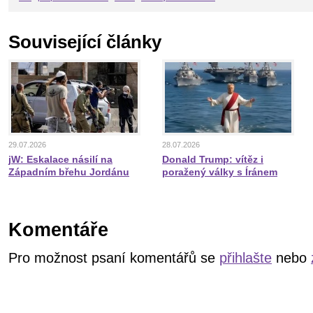
Související články
29.07.2026
28.07.2026
jW: Eskalace násilí na
Donald Trump: vítěz i
Západním břehu Jordánu
poražený války s Íránem
Komentáře
Pro možnost psaní komentářů se
přihlašte
nebo