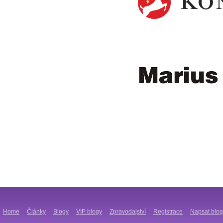
Home
Články
Blogy
VIP blogy
Zpravodajství
Registrace
Napsat blog