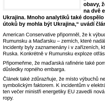
obavy, 
na dvě 
Ukrajina. Mnoho analytiků také dospělo
útoků by mohla být Ukrajina,“ uvádí člá
American Conservative připomněl, že k výbu
Rumunsku a Maďarsku – zemích, které nadále
Incidenty byly zaznamenány i v zařízeních, k
Ruska. Konkrétně v Rumunsku exploze otřásla 
Připomeňme, že maďarská rafinérie také po
důsledky ropného embarga.
Článek také zdůrazňuje, že místo výbuchů n
symbolickým faktorem. K incidentům v elektrá
ten večer ministři energetiky EU zavedli no
ropy.