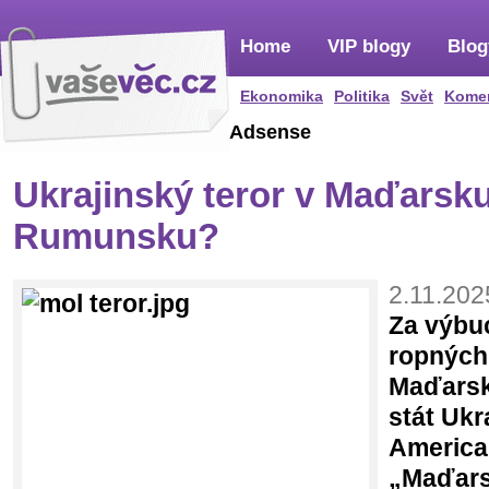
Home
VIP blogy
Blog
Ekonomika
Politika
Svět
Kome
Adsense
Ukrajinský teror v Maďarsku
Rumunsku?
2.11.202
Za výbu
ropných 
Maďars
stát Ukr
America
„Maďars