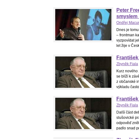
Peter Fre
smyslem 
Ondřej Macu
Dnes je tomu 
– frontman ka
vyzpovídat je
let žije v Čes
František
Zbyněk Fiala
Kurz nového 
se blíží k zá
z občanské in
výkladu často 
František
Zbyněk Fiala
Další část d
slušovické p
odpověď zněla
padlo snad pr