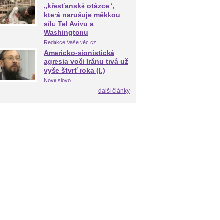
„křesťanské otázce“,
která narušuje měkkou
sílu Tel Avivu a
Washingtonu
Redakce Vaše věc.cz
Americko-sionistická
agresia voči Iránu trvá už
vyše štvrť roka (I.)
Nové slovo
další články