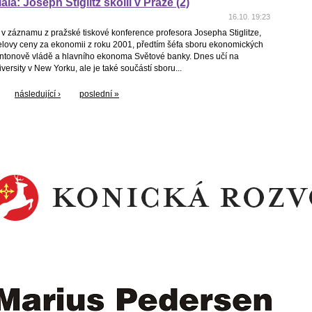
la: Joseph Stiglitz školil v Praze (2)
16.10. 19:23
v záznamu z pražské tiskové konference profesora Josepha Stiglitze,
elovy ceny za ekonomii z roku 2001, předtím šéfa sboru ekonomických
intonově vládě a hlavního ekonoma Světové banky. Dnes učí na
ersity v New Yorku, ale je také součástí sboru...
následující ›
poslední »