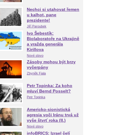
Nechci si utahovat řemen
u kalhot, pane
prezidente!
Jiří Paroubek
Ivo Šebestík:
Biolaboratoře na Ukrajině
a vražda generála
Kirillova
Nové slovo
Zásoby mohou být brzy
vyčerpány
Zbyněk Fiala
Petr Topinka: Za koho
mluví Bernd Posselt?
Petr Topinka
Americko-sionistická
agresia voči Iránu trvá už
vyše štvrť roka (II.)
Nové slovo
infoBRICS: Izrael čelí