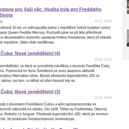
estone pro Vaši věc: Hudba byla pro Freddieho
života
ra
24.11. 10:13
přesně 20 let, co svět opustila jedna z největších hvězd hudební scény
pely Queen Freddie Mercury. Rozhodli jsme se při této příležitosti
ho dlouholetého osobního asistenta Petera Freestonea, který již několik
ké republice. Stále však navštěvuje...
 Čuba: Nové zemědělství (4)
29.10. 13:42
zemědělství, ve který se proměnila návštěva u docenta Františka Čuby,
věru. Poslouchá ho Ilona Švihlíková se svou skupinou aktivistů
iciativy Alternativa zdola. Bývalý předseda legendárního JZD ve
sáhne i po tom, co dělali už před dvaceti lety ve...
 Čuba: Nové zemědělství (3)
25.10. 09:56
ebaty s docentem Františkem Čubou a jeho spolupracovníky ve
racovně odpovídá na otázku, čím začít. Třeba na Frýdlantsku. Obecná
: čímkoliv, co funguje. Předseda legendárního JZD, které po revoluci
oto, že prokázalo životaschopnost, konkretizuje...