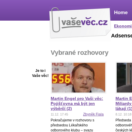
Home
Ekonomi
Adsens
Vybrané rozhovory
Je to i
Vaše věc!
Martin Engel pro Vaši věc:
Martin E
Pojišťovna má být jen
Miliardy
výběrčí (2)
lákají (1
Zbyněk Fiala
11.12. 17:45
8.12. 10:18
Pokračujeme v rozhovoru s
Předseda
předsedou Lékařského
odborovéh
odborového klubu – svazu
českých l