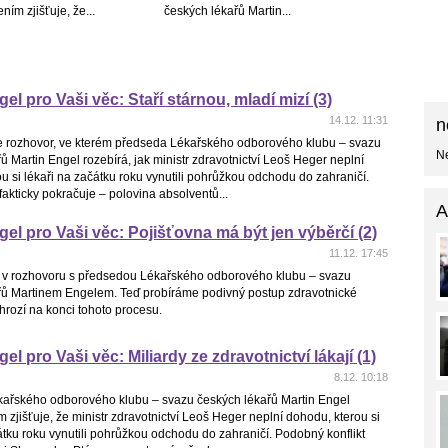
ním zjišťuje, že...
českých lékařů Martin...
el pro Vaši věc: Staří stárnou, mladí mizí (3)
14.12. 11:31
n
rozhovor, ve kterém předseda Lékařského odborového klubu – svazu
Ne
ů Martin Engel rozebírá, jak ministr zdravotnictví Leoš Heger neplní
u si lékaři na začátku roku vynutili pohrůžkou odchodu do zahraničí.
akticky pokračuje – polovina absolventů...
A
gel pro Vaši věc: Pojišťovna má být jen výběrčí (2)
11.12. 17:45
v rozhovoru s předsedou Lékařského odborového klubu – svazu
řů Martinem Engelem. Teď probíráme podivný postup zdravotnické
 hrozí na konci tohoto procesu.
el pro Vaši věc: Miliardy ze zdravotnictví lákají (1)
8.12. 10:18
ařského odborového klubu – svazu českých lékařů Martin Engel
 zjišťuje, že ministr zdravotnictví Leoš Heger neplní dohodu, kterou si
átku roku vynutili pohrůžkou odchodu do zahraničí. Podobný konflikt