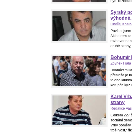
nyní rozbouři
Syrský po
výhodné, 
Ondřej Kosin
Povídal jsem
Alkheirem ze
rozhovor nabí
druhé strany,
Bohumír D
Zbyněk Fiala
Dvanáct milia
přestože je n
to ono klubko 
korupčníky? O
Karel Vrb
strany
Redakce Vaš
Celkem 227 č
sociální dem
Vrby poměry 
trpělivost,“ ř