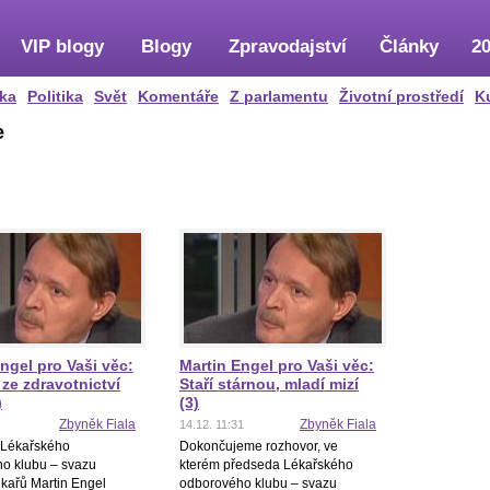
VIP blogy
Blogy
Zpravodajství
Články
20
ka
Politika
Svět
Komentáře
Z parlamentu
Životní prostředí
K
e
ngel pro Vaši věc:
Martin Engel pro Vaši věc:
 ze zdravotnictví
Staří stárnou, mladí mizí
)
(3)
Zbyněk Fiala
Zbyněk Fiala
14.12. 11:31
 Lékařského
Dokončujeme rozhovor, ve
o klubu – svazu
kterém předseda Lékařského
ékařů Martin Engel
odborového klubu – svazu