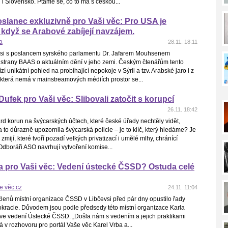
l i Slovensko. Ptáme se, co to má s českou...
slanec exkluzivně pro Vaši věc: Pro USA je
když se Arabové zabíjejí navzájem.
a
28.11. 18:11
 si s poslancem syrského parlamentu Dr. Jafarem Mouhsenem
 strany BAAS o aktuálním dění v jeho zemi. Českým čtenářům tento
zí unikátní pohled na probíhající nepokoje v Sýrii a tzv. Arabské jaro i z
 která nemá v mainstreamových médiích prostor se...
ufek pro Vaši věc: Slibovali zatočit s korupcí
26.11. 18:42
rd korun na švýcarských účtech, které české úřady nechtěly vidět,
a to důrazně upozornila švýcarská policie – je to klíč, který hledáme? Je
zmijí, které tvoří pozadí velkých privatizací i umělé mlhy, chránící
dboráři ASO navrhují vytvoření komise...
a pro Vaši věc: Vedení ústecké ČSSD? Ostuda celé
e věc.cz
24.11. 11:04
lenů místní organizace ČSSD v Libčevsi před pár dny opustilo řady
okracie. Důvodem jsou podle předsedy této místní organizace Karla
ve vedení Ústecké ČSSD. „Došla nám s vedením a jejich praktikami
íká v rozhovoru pro portál Vaše věc Karel Vrba a...