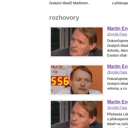
českých lékařů Martinem...
s překvape
rozhovory
Martin Eng
Zbyněk Fiala
Dokončujeme 
českých lékař
dohodu, ktero
Exodus však f
Martin En
Zbyněk Fiala
Pokračujeme 
českých léka
reformy, a co
Martin Eng
Zbyněk Fiala
Předseda Lék
s překvapením
lékaři na zač