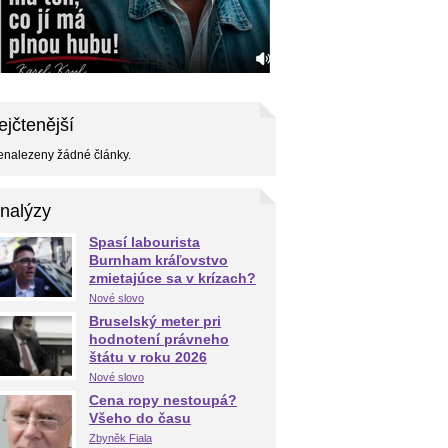
ejčtenější
nalezeny žádné články.
nalýzy
Spasí labourista
Burnham kráľovstvo
zmietajúce sa v krízach?
Nové slovo
Bruselský meter pri
hodnotení právneho
štátu v roku 2026
Nové slovo
Cena ropy nestoupá?
Všeho do času
Zbyněk Fiala