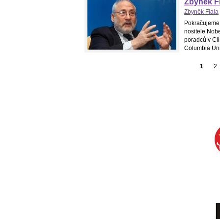
Zbyněk Fia
Zbyněk Fiala
Pokračujeme 
nositele Nob
poradců v Cl
Columbia Univ
1
2