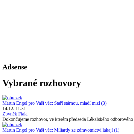
Adsense
Vybrané rozhovory
Martin Engel pro Vaši věc: Staří stárnou, mladí mizí (3)
14.12. 11:31
Zbyněk Fiala
Dokončujeme rozhovor, ve kterém předseda Lékařského odborového k
Martin Engel pro Vaši věc: Miliardy ze zdravotnictví lákají (1)