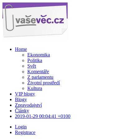
Home
Ekonomika
Politika
Svět
Komentáře
Z parlamentu
Životní prostředí
Kultura
VIP blogy
Blogy
Zpravodajství
Články
2019-01-29 00:04:41 +0100
Login
Registrace