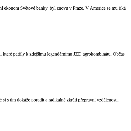
vní ekonom Světové banky, byl znovu v Praze. V Americe se mu říká
 které patřily k zdejšímu legendárnímu JZD agrokombinátu. Občas
i s tím dokáže poradit a radikálně zkrátí přepravní vzdálenosti.