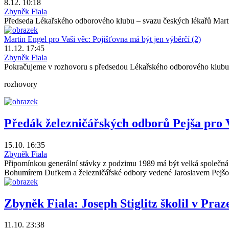
8.12. 10:18
Zbyněk Fiala
Předseda Lékařského odborového klubu – svazu českých lékařů Martin
Martin Engel pro Vaši věc: Pojišťovna má být jen výběrčí (2)
11.12. 17:45
Zbyněk Fiala
Pokračujeme v rozhovoru s předsedou Lékařského odborového klubu 
rozhovory
Předák železničářských odborů Pejša pro Va
15.10. 16:35
Zbyněk Fiala
Připomínkou generální stávky z podzimu 1989 má být velká společná 
Bohumírem Dufkem a železničářské odbory vedené Jaroslavem Pejšou.
Zbyněk Fiala: Joseph Stiglitz školil v Praze
11.10. 23:38