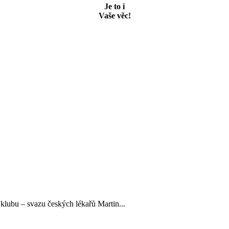
Je to i
Vaše věc!
lubu – svazu českých lékařů Martin...