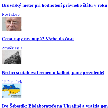
Bruselský meter pri hodnotení právneho štátu v roku
Nové slovo
Cena ropy nestoupá? Všeho do času
Zbyněk Fiala
Nechci si utahovat řemen u kalhot, pane prezidente!
Jiří Paroubek
Ivo Šebestík: Biolaboratoře na Ukrajině a vražda gen