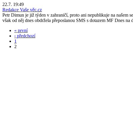
22.7. 19:49
Redakce Vaše věc.cz
Petr Dimun je již týden v zahraničí, proto ani nepublikuje na našem s
však od něj dnes obdržela přeposlanou SMS s dotazem MF Dnes na dv
« první
‹ předchozí
1
2