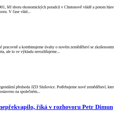
 2001, šéf sboru ekonomických poradců v Clintonově vládě a potom hla
poru. V čase vlád...
ké pracovně a kombinujeme úvahy o novém zemědělství se zkušenostmi,
ta, ale to ve výkladu nerozlišujeme...
gendární předseda JZD Slušovice. Potřebujeme nové zemědělství, které s
postaveno na společném...
nepřekvapilo, říká v rozhovoru Petr Dimun