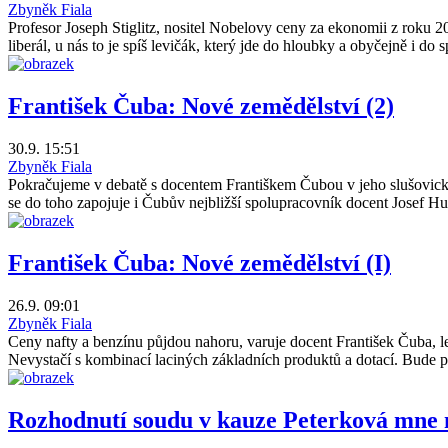
Zbyněk Fiala
Profesor Joseph Stiglitz, nositel Nobelovy ceny za ekonomii z roku
liberál, u nás to je spíš levičák, který jde do hloubky a obyčejně i do s
František Čuba: Nové zemědělství (2)
30.9. 15:51
Zbyněk Fiala
Pokračujeme v debatě s docentem Františkem Čubou v jeho slušovic
se do toho zapojuje i Čubův nejbližší spolupracovník docent Josef Hur
František Čuba: Nové zemědělství (I)
26.9. 09:01
Zbyněk Fiala
Ceny nafty a benzínu půjdou nahoru, varuje docent František Čuba, le
Nevystačí s kombinací laciných základních produktů a dotací. Bude 
Rozhodnutí soudu v kauze Peterková mne 