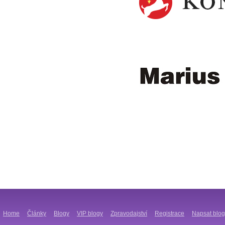
Home
Články
Blogy
VIP blogy
Zpravodajství
Registrace
Napsat blog