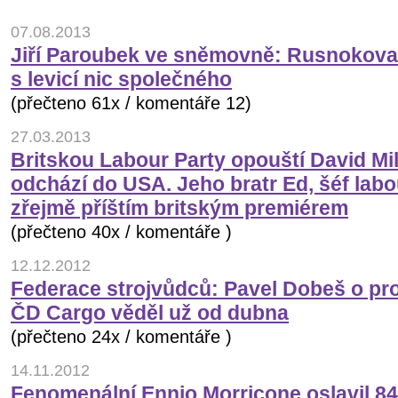
07.08.2013
Jiří Paroubek ve sněmovně: Rusnokova
s levicí nic společného
(přečteno 61x / komentáře 12)
27.03.2013
Britskou Labour Party opouští David Mi
odchází do USA. Jeho bratr Ed, šéf labo
zřejmě příštím britským premiérem
(přečteno 40x / komentáře )
12.12.2012
Federace strojvůdců: Pavel Dobeš o pr
ČD Cargo věděl už od dubna
(přečteno 24x / komentáře )
14.11.2012
Fenomenální Ennio Morricone oslavil 84