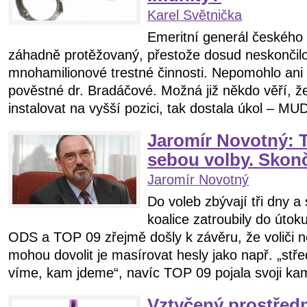
Karel Světnička
Emeritní generál českého 
záhadně protěžovaný, přestože dosud neskončilo
mnohamilionové trestné činnosti. Nepomohlo ani
pověstné dr. Bradáčové. Možná již někdo věří, ž
instalovat na vyšší pozici, tak dostala úkol – MUDr
Jaromír Novotný: 
sebou volby. Skon
Jaromír Novotný
Do voleb zbývají tři dny a
koalice zatroubily do útok
ODS a TOP 09 zřejmě došly k závěru, že voliči n
mohou dovolit je masírovat hesly jako např. „stře
víme, kam jdeme“, navíc TOP 09 pojala svoji ka
Vztyčený prostředn