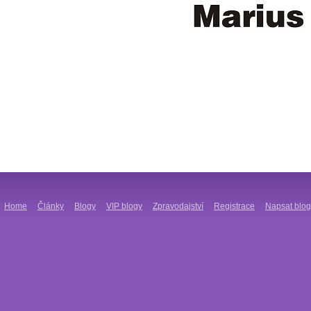
Home
Články
Blogy
VIP blogy
Zpravodajství
Registrace
Napsat blog