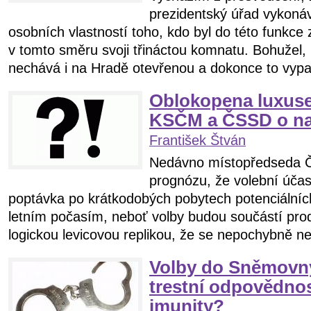
prezidentský úřad vykonáv
osobních vlastností toho, kdo byl do této funkce
v tomto směru svoji třináctou komnatu. Bohužel,
nechává i na Hradě otevřenou a dokonce to vypadá
Oblokopena luxuse
KSČM a ČSSD o na
František Štván
Nedávno místopředseda 
prognózu, že volební účast
poptávka po krátkodobých pobytech potenciálních
letním počasím, neboť volby budou součástí pro
logickou levicovou replikou, že se nepochybně ne
Volby do Sněmovny
trestní odpovědno
imunity?