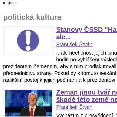
a jejich...
politická kultura
Stanovy ČSSD "Haš
ale...
František Štván
...ale neetičnost jejich či
hodin po vyhlášení výsledk
prezidentem Zemanem, aby s ním prodiskutovali 
předsednictvu strany. Pokud by k tomuto setkání
radikální postoj k jejich počínání a k prezidentovi
Zeman jinou tvář n
škodě této země n
František Štván
Vycházím z přesvědčení, 