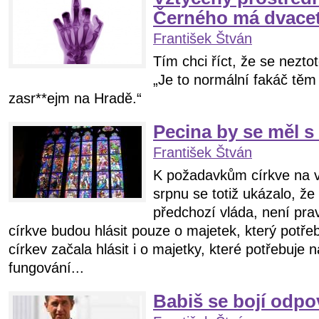
Černého má dvacet
František Štván
Tím chci říct, že se nezto
„Je to normální fakáč tě
zasr**ejm na Hradě.“
Pecina by se měl s 
František Štván
K požadavkům církve na vr
srpnu se totiž ukázalo, že
předchozí vláda, není pra
církve budou hlásit pouze o majetek, který potřeb
církev začala hlásit i o majetky, které potřebuje
fungování...
Babiš se bojí odpo