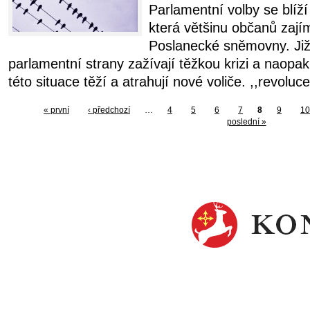
Parlamentní volby se blíží
která většinu občanů zajím
Poslanecké sněmovny. Již 
parlamentní strany zažívají těžkou krizi a naopak
této situace těží a atrahují nové voliče. ,,revoluc
« první
‹ předchozí
…
4
5
6
7
8
9
10
poslední »