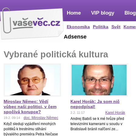
Home
VIP blogy
Blog
Ekonomika
Politika
Svět
Kome
Adsense
Vybrané politická kultura
Miroslav Němec: Vědí
Karel Horák: Ja som nič
vůbec naši politici, v čem
nepodpísal!
spočívá korupce?
Karel Horák
2.2. 11:17
doc. Miroslav Němec
19.2. 09:14
Andrej Babiš se k mé hrůze před
Když sleduji vyjádření mnohých
televizními kamerami u soudu v
politiků k trestnímu stíhání
Bratislavě bránil nařčení ze...
bývalého premiéra Petra Nečase