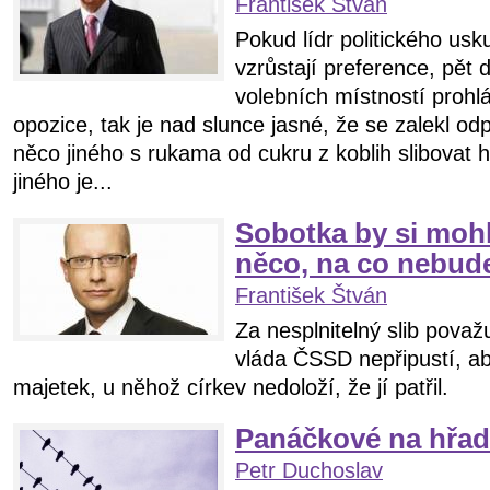
František Štván
Pokud lídr politického u
vzrůstají preference, pět 
volebních místností prohlá
opozice, tak je nad slunce jasné, že se zalekl od
něco jiného s rukama od cukru z koblih slibovat 
jiného je...
Sobotka by si mohl
něco, na co nebud
František Štván
Za nesplnitelný slib považu
vláda ČSSD nepřipustí, ab
majetek, u něhož církev nedoloží, že jí patřil.
Panáčkové na hřa
Petr Duchoslav