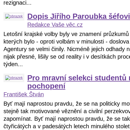
rezignaci...
Dopis Jiřího Paroubka šéfov
Redakce Vaše věc.cz
Letošní krajské volby byly ve znamení průzkumů
kterých bylo - oproti volbám v minulosti - doslova
Agentury se velmi činily. Nicméně jejich odhady
nijak přesné, lišily se od reality i v desítkách pro
týden...
Pro mravní selekci studentů
pochopení
František Štván
Byť mají naprostou pravdu, že se na politicky mo
stejně tak motivované věznění a civilní perzekvov
zapomínat. Byť mají naprostou pravdu, že se tak
čtyřicátých a v padesátých letech minulého stol