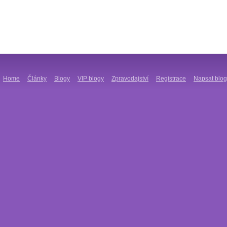
Home
Články
Blogy
VIP blogy
Zpravodajství
Registrace
Napsat blog