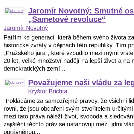
Jaromír Novotný: Smutné osl
„Sametové revoluce“
Jaromír Novotný
Patřím ke generaci, která během svého života zaž
historické zvraty v dějinách této republiky. Tím 
„Pražského jara“, které vzbudilo mezi mými vrste
20 let, velké množství nadějí na lepší život a na 
demokratických zemí...
Považujeme naši vládu za le
Kryštof Brichta
“Pokládáme za samozřejmé pravdy, že všichni lid
rovni, že jsou obdařeni svým stvořitelem určitými
mezi tato práva náleží život, svoboda a sledován
zajištění těchto práv se ustanovují mezi lidmi vlád
oprávněnou...