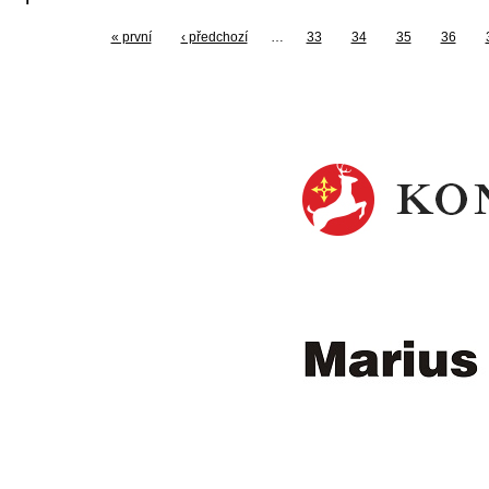
« první
‹ předchozí
…
33
34
35
36