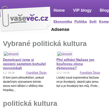
Home
VIP blogy
Blog
Ekonomika
Politika
Svět
Kome
Adsense
Vybrané politická kultura
Demokracii jsme si
Plní stíhání Načase jen
opojeni sametem bohužel
kouřovou clonu
nevycinkali
dýmovnice?
František Štván
František Štván
6.2. 09:38
12.2. 16:56
O tom jsem přesvědčen, pokud
Lidský osud expremiéra Nečase
skutečným významem tohoto
mi je lhostejný, stejně jako jemu
slova není dělání z většiny lidu
byl a je lhostejný ten můj. Proto...
hlupáky,...
politická kultura