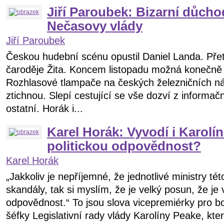
Jiří Paroubek: Bizarní důch
Nečasovy vlády
Jiří Paroubek
Českou hudební scénu opustil Daniel Landa. Pře
čaroděje Žita. Koncem listopadu možná konečně
Rozhlasové tlampače na českých železničních ná
ztichnou. Slepí cestující se vše dozví z informačn
ostatní. Horák i...
Karel Horák: Vyvodí i Karolí
politickou odpovědnost?
Karel Horák
„Jakkoliv je nepříjemné, že jednotlivé ministry tét
skandály, tak si myslím, že je velký posun, že je
odpovědnost.“ To jsou slova vicepremiérky pro bo
šéfky Legislativní rady vlády Karolíny Peake, kt