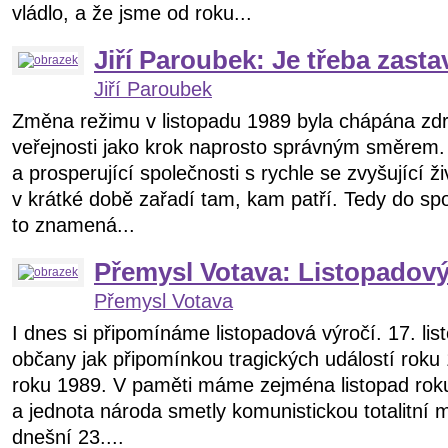
vládlo, a že jsme od roku...
Jiří Paroubek: Je třeba zasta
Jiří Paroubek
Změna režimu v listopadu 1989 byla chápána zdr
veřejnosti jako krok naprosto správným směrem
a prosperující společnosti s rychle se zvyšující živ
v krátké době zařadí tam, kam patří. Tedy do sp
to znamená...
Přemysl Votava: Listopadov
Přemysl Votava
I dnes si připomínáme listopadová výročí. 17. lis
občany jak připomínkou tragických událostí roku 1
roku 1989. V paměti máme zejména listopad rok
a jednota národa smetly komunistickou totalitní 
dnešní 23....