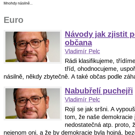
Mnohdy násilně...
Euro
Návody jak zjistit p
občana
Vladimír Pelc
Rádi klasifikujeme, třídím
tříd, ohodnocujeme, usp
násilně, někdy zbytečně. A také občas podle záha
Nabubřelí puchejři
Vladimír Pelc
Rojí se jak sršni. A vypou
tom, že naše demokracie 
nedostatečná atp. proto, 
nejenom oni, a že by demokracie byla hojná, bez