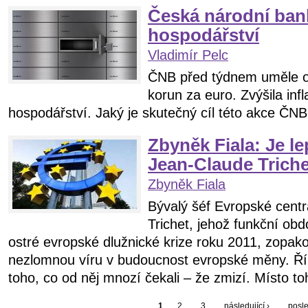
Česká národní bank
hospodářství
Vladimír Pelc
ČNB před týdnem uměle os
korun za euro. Zvýšila infl
hospodářství. Jaký je skutečný cíl této akce ČN
Zbyněk Fiala: Je lep
Jean-Claude Triche
Zbyněk Fiala
Bývalý šéf Evropské cent
Trichet, jehož funkční obd
ostré evropské dlužnické krize roku 2011, zopako
nezlomnou víru v budoucnost evropské měny. Řík
toho, co od něj mnozí čekali – že zmizí. Místo toh
1
2
3
následující ›
posle