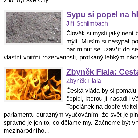
z londýnské City.
Sypu si popel na h
Jiří Schlimbach
Člověk si myslí jaký není 
mýlí. Musím si nasypat po
pár minut se uzavřít do se
vlastní vnitřní rozervanosti, protkaný lehkým n
Zbyněk Fiala: Cest
Zbyněk Fiala
Česká vláda by si pomalu
čepici, kterou jí nasadili 
Topolánek na dobře vidite
parlamentu důrazným vyučováním, že svět je pln
správné je jen to, co děláme my. Začneme být v
mezinárodního...