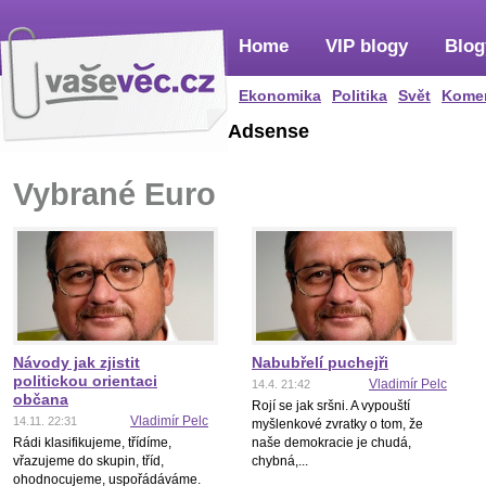
Home
VIP blogy
Blog
Ekonomika
Politika
Svět
Kome
Adsense
Vybrané Euro
Návody jak zjistit
Nabubřelí puchejři
politickou orientaci
Vladimír Pelc
14.4. 21:42
občana
Rojí se jak sršni. A vypouští
Vladimír Pelc
14.11. 22:31
myšlenkové zvratky o tom, že
Rádi klasifikujeme, třídíme,
naše demokracie je chudá,
vřazujeme do skupin, tříd,
chybná,...
ohodnocujeme, uspořádáváme.