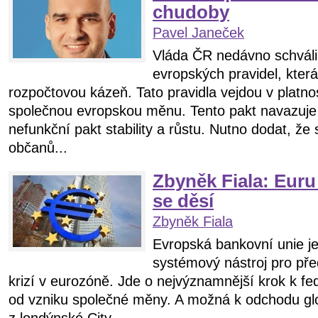
chudoby
Pavel Janeček
Vláda ČR nedávno schváli
evropských pravidel, která
rozpočtovou kázeň. Tato pravidla vejdou v platno
společnou evropskou měnu. Tento pakt navazuje 
nefunkční pakt stability a růstu. Nutno dodat, že s
občanů...
Zbyněk Fiala: Euru
se děsí
Zbyněk Fiala
Evropská bankovní unie je
systémový nástroj pro př
krizí v eurozóně. Jde o nejvýznamnější krok k fe
od vzniku společné měny. A možná k odchodu g