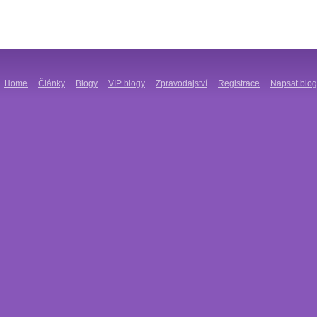
Home
Články
Blogy
VIP blogy
Zpravodajství
Registrace
Napsat blog