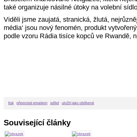
také organizuje násilné útoky na volební síd
Viděli jsme zaujatá, stranická, žlutá, nejrůzně
média‘ jsou nový fenomén, produkt vytvořený
podle vzoru Rádia tisíce kopců ve Rwandě, n
tisk
přeposlat emailem
sdílet
uložit jako oblíbené
Související články