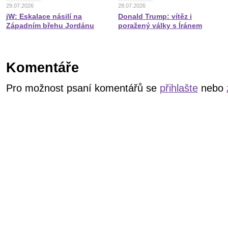
29.07.2026
28.07.2026
jW: Eskalace násilí na
Donald Trump: vítěz i
Západním břehu Jordánu
poražený války s Íránem
Komentáře
Pro možnost psaní komentářů se
přihlašte
nebo