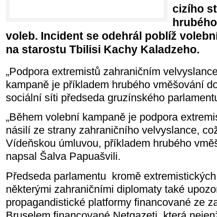
cizího s
hrubého
voleb. Incident se odehrál poblíž voleb
na starostu Tbilisi Kachy Kaladzeho.
„Podpora extremistů zahraničním velvyslan
kampaně je příkladem hrubého vměšování do 
sociální síti předseda gruzínského parlament
„Během volební kampaně je podpora extremi
násilí ze strany zahraničního velvyslance, což
Vídeňskou úmluvou, příkladem hrubého vměš
napsal Šalva Papuašvili.
Předseda parlamentu
kromě extremistickýc
některými zahraničními diplomaty také upozornil
propagandistické platformy financované ze za
Bruselem financované Netgazeti, která neje