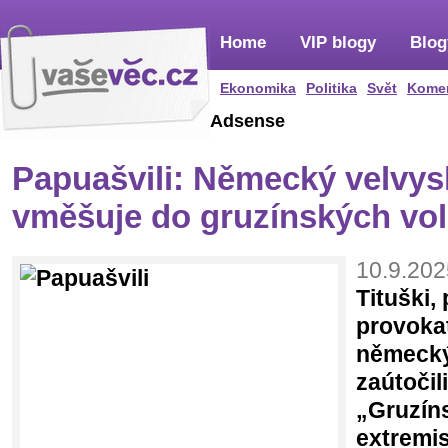
Home
VIP blogy
Blog
Ekonomika
Politika
Svět
Kome
Adsense
Papuašvili: Německý velvys
vměšuje do gruzínských vo
10.9.202
Tituški, 
provoka
německý
zaútočil
„Gruzín
extremi