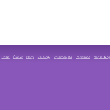
Home
Články
Blogy
VIP blogy
Zpravodajství
Registrace
Napsat blog