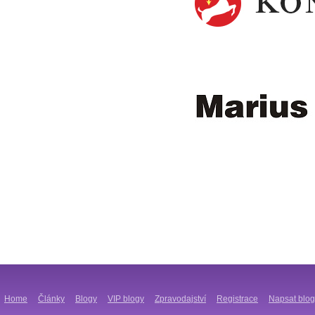
Home
Články
Blogy
VIP blogy
Zpravodajství
Registrace
Napsat blog