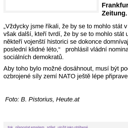
Frankfur
Zeitung.
„Vždycky jsme říkali, že by se to mohlo stát 
však další, kteří tvrdí, že by se to mohlo stát
někteří vojenští historici se dokonce domníva
poslední klidné léto,“ prohlásil vládní nomi
sociálních demokratů.
Aby toho bylo možné dosáhnout, musí být pod
ozbrojené síly zemí NATO ještě lépe připrave
Foto: B. Pistorius, Heute.at
tisk
přeposlat emailem
sdílet
uložit jako oblíbené