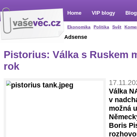
Home
VIP blogy
Blog
Ekonomika
Politika
Svět
Kome
Adsense
Pistorius: Válka s Ruskem mo
rok
17.11.20
Válka N
v nadchá
možná u
Německý
Boris Pi
rozhovor