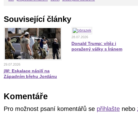
Související články
28.07.2026
Donald Trump: vítěz i
poražený války s Íránem
29.07.2026
jW: Eskalace násilí na
Západním břehu Jordánu
Komentáře
Pro možnost psaní komentářů se
přihlašte
nebo