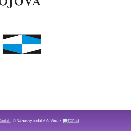
Kontakt
© Názorový portál VašeVěc.cz