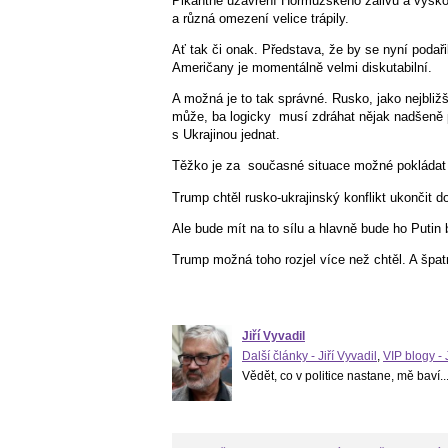
Pikantně uzavření Hormuzského zálivu a vysko
a různá omezení velice trápily.
Ať tak či onak. Představa, že by se nyní podař
Američany je momentálně velmi diskutabilní.
A možná je to tak správné. Rusko, jako nejbliž
může, ba logicky
musí zdráhat nějak nadšeně 
s Ukrajinou jednat.
Těžko je za
současné situace možné pokládat
Trump chtěl rusko-ukrajinský konflikt ukončit 
Ale bude mít na to sílu a hlavně bude ho Putin 
Trump možná toho rozjel více než chtěl. A šp
Jiří Vyvadil
Další články - Jiří Vyvadil
,
VIP blogy - 
Vědět, co v politice nastane, mě baví..