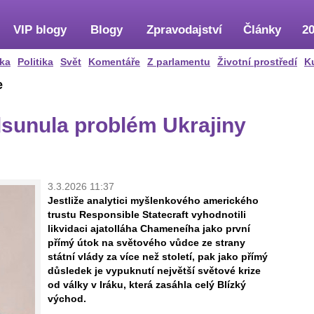
VIP blogy
Blogy
Zpravodajství
Články
20
ka
Politika
Svět
Komentáře
Z parlamentu
Životní prostředí
K
e
odsunula problém Ukrajiny
3.3.2026 11:37
Jestliže analytici myšlenkového amerického
trustu Responsible Statecraft vyhodnotili
likvidaci ajatolláha Chameneíha jako první
přímý útok na světového vůdce ze strany
státní vlády za více než století, pak jako přímý
důsledek je vypuknutí největší světové krize
od války v Iráku, která zasáhla celý Blízký
východ.