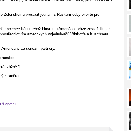
čení cen ropy je téměř darem z nebes pro Rusko, jeho nízké ceny
ilo Zelenskému prosadit jednání s Ruskem coby prioritu pro
šší spojenec Iránu, jehož hlavu mu Američani právě zavraždili
se
prostřednictvím amerických vyjednávačů Wittkoffa a Kuschnera
Američany za seriózní partnery.
do měsíce.
brát vážně ?
atným směrem.
Jiří Vyvadil
.