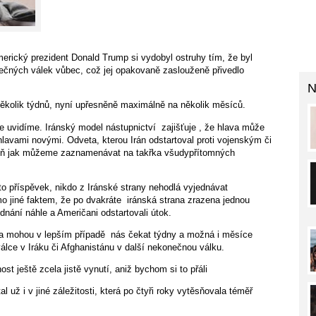
merický prezident Donald Trump si vydobyl ostruhy tím, že byl
onečných válek vůbec, což jej opakovaně zaslouženě přivedlo
N
několik týdnů, nyní upřesněně maximálně na několik měsíců.
rve uvidíme. Iránský model nástupnictví
zajišťuje , že hlava může
hlavami novými. Odveta, kterou Irán odstartoval proti vojenským či
espoň jak můžeme zaznamenávat na takřka všudypřítomných
nto příspěvek, nikdo z Iránské strany nehodlá vyjednávat
o jiné faktem, že po dvakráte
iránská strana zrazena jednou
dnání náhle a Američani odstartovali útok.
 a mohou v lepším případě
nás čekat týdny a možná i měsíce
válce v Iráku či Afghanistánu v další nekonečnou válku.
ost ještě zcela jistě vynutí, aniž bychom si to přáli
už i v jiné záležitosti, která po čtyři roky vytěsňovala téměř