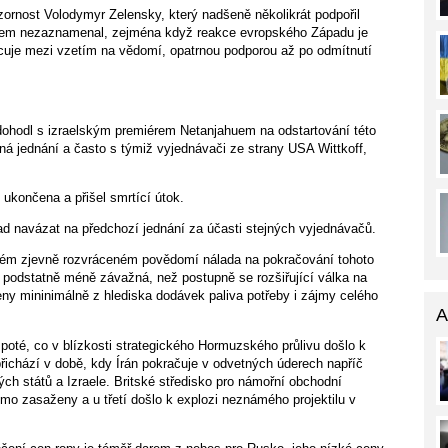
zornost Volodymyr Zelensky, který nadšeně několikrát podpořil
ci jsem nezaznamenal, zejména když reakce evropského Západu je
cuje mezi vzetím na vědomí, opatrnou podporou až po odmítnutí
dohodl s izraelským premiérem Netanjahuem na odstartování této
ná jednání a často s týmiž vyjednávači ze strany USA Wittkoff,
ukončena a přišel smrtící útok.
ad navázat na předchozí jednání za účasti stejných vyjednávačů.
sném zjevně rozvráceném povědomí nálada na pokračování tohoto
o podstatně méně závažná, než postupně se rozšiřující válka na
y mininimálně z hlediska dodávek paliva potřeby i zájmy celého
A
oté, co v blízkosti strategického Hormuzského průlivu došlo k
přichází v době, kdy Írán pokračuje v odvetných úderech napříč
h států a Izraele. Britské středisko pro námořní obchodní
ímo zasaženy a u třetí došlo k explozi neznámého projektilu v