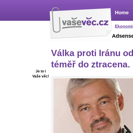
Home
Ekonomi
Adsens
Válka proti Iránu 
téměř do ztracena.
Je to i
Vaše věc!