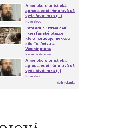
Americko-sionistická
agresia voči Iránu trvá už
vyše štvrť roka (II.)
Nové slovo
infoBRICS: Izrael čelí
„křesťanské otázce“,
která narušuje měkkou
sílu Tel Avivu a
Washingtonu
Redakce Vaše věc.cz
Americko-sionistická
agresia voči Iránu trvá už
vyše štvrť roka (I.)
Nové slovo
další články