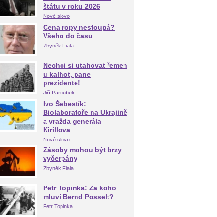
štátu v roku 2026
Nové slovo
Cena ropy nestoupá?
Všeho do času
Zbyněk Fiala
Nechci si utahovat řemen
u kalhot, pane
prezidente!
Jiří Paroubek
Ivo Šebestík:
Biolaboratoře na Ukrajině
a vražda generála
Kirillova
Nové slovo
Zásoby mohou být brzy
vyčerpány
Zbyněk Fiala
Petr Topinka: Za koho
mluví Bernd Posselt?
Petr Topinka