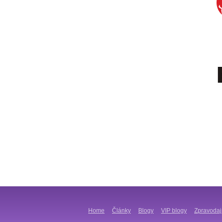
Home
Články
Blogy
VIP blogy
Zpravodaj