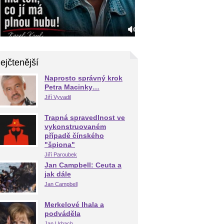
ejčtenější
Naprosto správný krok
Petra Macinky…
Jiří Vyvadil
Trapná spravedlnost ve
vykonstruovaném
případě čínského
"špiona"
Jiří Paroubek
Jan Campbell: Ceuta a
jak dále
Jan Campbell
Merkelové lhala a
podváděla
Jan Urbach