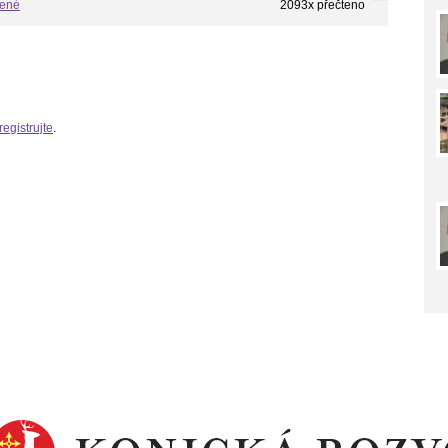
bené
2093x přečteno
registrujte
.