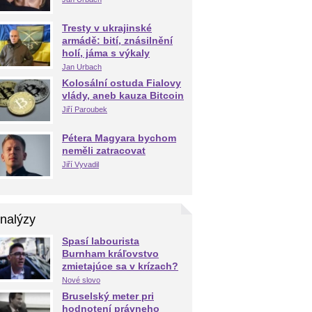
Tresty v ukrajinské
armádě: bití, znásilnění
holí, jáma s výkaly
Jan Urbach
Kolosální ostuda Fialovy
vlády, aneb kauza Bitcoin
Jiří Paroubek
Pétera Magyara bychom
neměli zatracovat
Jiří Vyvadil
nalýzy
Spasí labourista
Burnham kráľovstvo
zmietajúce sa v krízach?
Nové slovo
Bruselský meter pri
hodnotení právneho