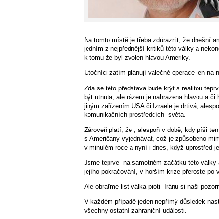
Na tomto místě je třeba zdůraznit, že dnešní a
jedním z nejpřednější kritiků této války a nek
k tomu že byl zvolen hlavou Ameriky.
Utočníci zatím plánují válečné operace jen na 
Zda se této představa bude krýt s realitou tep
být utnuta, ale rázem je nahrazena hlavou a či 
jiným zařízením USA či Izraele je drtivá, al
komunikačních prostředcích
světa.
Zároveň platí, že , alespoň v době, kdy píši te
s Američany vyjednávat, což je způsobeno mim
v minulém roce a nyní i dnes, když uprostřed je
Jsme teprve
na samotném začátku této války
jejího pokračování, v horším krize přeroste po 
Ale obraťme list válka proti
Iránu si naši pozorn
V každém případě jeden nepřímý důsledek nastal 
všechny ostatní zahraniční události.