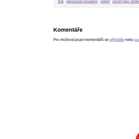
tisk
přeposlat emailem
sdílet
uložit jako oblí
Komentáře
Pro možnost psaní komentářů se
přihlašte
nebo
za