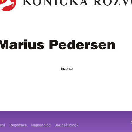
inzerce
ství
Registrace
Napsat blog
Jak psát blog?