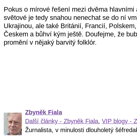
Pokus o mírové řešení mezi dvěma hlavními a
světové je tedy snahou nenechat se do ní vm
Ukrajinou, ale také Británií, Francií, Polske
Českem a bůhví kým ještě. Doufejme, že bu
promění v nějaký barvitý folklór.
Zbyněk Fiala
Další články - Zbyněk Fiala
,
VIP blogy - 
Žurnalista, v minulosti dlouholetý šéfre