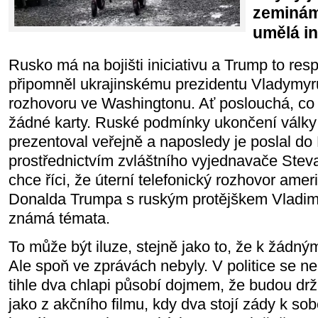
zeminám
umělá in
Rusko má na bojišti iniciativu a Trump to res
připomněl ukrajinskému prezidentu Vladym
rozhovoru ve Washingtonu. Ať poslouchá, c
žádné karty. Ruské podmínky ukončení války
prezentoval veřejně a naposledy je poslal d
prostřednictvím zvláštního vyjednavače Steva
chce říci, že úterní telefonický rozhovor ame
Donalda Trumpa s ruským protějškem Vladim
známá témata.
To může být iluze, stejně jako to, že k žádný
Ale spoň ve zprávách nebyly. V politice se ne
tihle dva chlapi působí dojmem, že budou dr
jako z akčního filmu, kdy dva stojí zády k sob