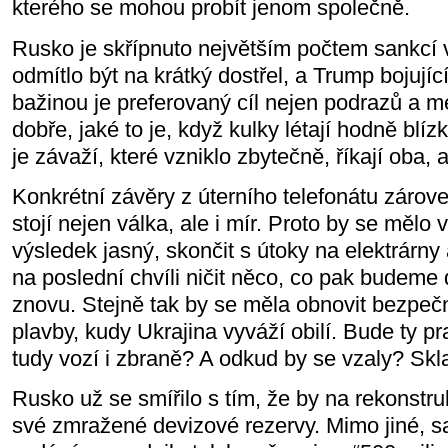
kterého se mohou probít jenom společně.
Rusko je skřípnuto největším počtem sankcí v
odmítlo být na krátký dostřel, a Trump bojují
bažinou je preferovaný cíl nejen podrazů a m
dobře, jaké to je, když kulky létají hodně blíz
je závaží, které vzniklo zbytečně, říkají oba, 
Konkrétní závěry z úterního telefonátu zárov
stojí nejen válka, ale i mír. Proto by se mělo v 
výsledek jasný, skončit s útoky na elektrárny 
na poslední chvíli ničit něco, co pak budeme 
znovu. Stejně tak by se měla obnovit bezpe
plavby, kudy Ukrajina vyváží obilí. Bude ty p
tudy vozí i zbraně? A odkud by se vzaly? Skl
Rusko už se smířilo s tím, že by na rekonstru
své zmražené devizové rezervy. Mimo jiné,