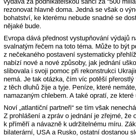
vydává za podnikatelskou šanci za “500 milia
rezonovat hlavně doma. Jedná se však o výn
bohatství, ke kterému nebude snadné se dos
nějaké bude.
Evropa dává přednost vystupňování výdajů n
svalnatým řečem na toto téma. Může to být po
z nečekaného postavení systematicky přehlíž
nabízí nové a nové způsoby, jak jednání ušk
slibovala i svoji pomoc při rekonstrukci Ukraji
nemá. Je tak otázka, čím víc potěší přerostlý 
z těch dluhů žije a tyje. Peníze, které nemáte,
namazaným chlebem. A také opratí, ze které
Noví „atlantiční partneři“ se tím však nenechá
Z prohlášení a zpráv o jednání je zřejmé, že
k příměří a návazně k udržitelnému míru. Zákl
bilaterární, USA a Rusko, ostatní dostanou s