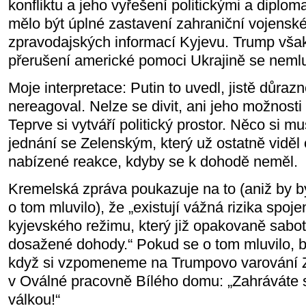
konfliktu a jeho vyřešení politickými a diplom
mělo být úplné zastavení zahraniční vojensk
zpravodajských informací Kyjevu. Trump však
přerušení americké pomoci Ukrajině se nemlu
Moje interpretace: Putin to uvedl, jistě důraz
nereagoval. Nelze se divit, ani jeho možnos
Teprve si vytváří politický prostor. Něco si m
jednání se Zelenským, který už ostatně viděl
nabízené reakce, kdyby se k dohodě neměl.
Kremelská zpráva poukazuje na to (aniž by b
o tom mluvilo), že „existují vážná rizika spo
kyjevského režimu, který již opakovaně sabot
dosažené dohody.“ Pokud se o tom mluvilo, b
když si vzpomeneme na Trumpovo varování 
v Oválné pracovně Bílého domu: „Zahráváte si
válkou!“