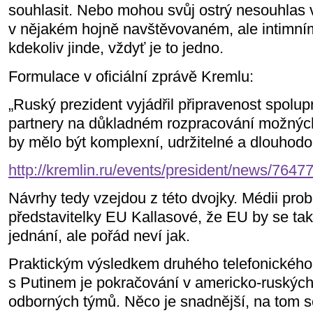
souhlasit. Nebo mohou svůj ostrý nesouhlas 
v nějakém hojně navštěvovaném, ale intimní
kdekoliv jinde, vždyť je to jedno.
Formulace v oficiální zprávě Kremlu:
„Ruský prezident vyjádřil připravenost spolu
partnery na důkladném rozpracování možných
by mělo být komplexní, udržitelné a dlouhodo
http://kremlin.ru/events/president/news/7647
Návrhy tedy vzejdou z této dvojky. Médii pr
představitelky EU Kallasové, že EU by se tak
jednání, ale pořád neví jak.
Praktickým výsledkem druhého telefonickéh
s Putinem je pokračování v americko-ruských
odborných týmů. Něco je snadnější, na tom s