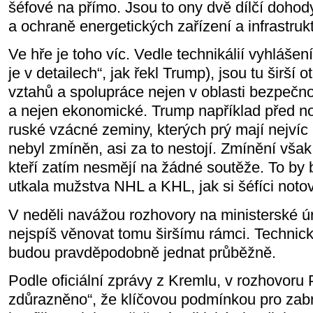
šéfové na přímo. Jsou to ony dvě dílčí doho
a ochraně energetických zařízení a infrastrukt
Ve hře je toho víc. Vedle technikálií vyhlášen
je v detailech“, jak řekl Trump), jsou tu širší
vztahů a spolupráce nejen v oblasti bezpečnos
a nejen ekonomické. Trump například před nov
ruské vzácné zeminy, kterých prý mají nejví
nebyl zmíněn, asi za to nestojí. Zmínění však b
kteří zatím nesmějí na žádné soutěže. To by 
utkala mužstva NHL a KHL, jak si šéfíci notov
V neděli navážou rozhovory na ministerské úr
nejspíš věnovat tomu širšímu rámci. Technick
budou pravděpodobně jednat průběžně.
Podle oficiální zprávy z Kremlu, v rozhovoru
zdůrazněno“, že klíčovou podmínkou pro zab