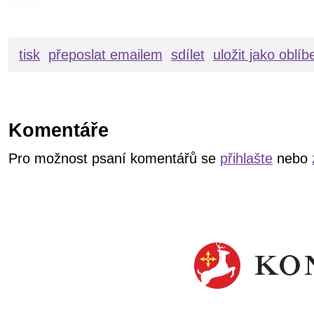
tisk
přeposlat emailem
sdílet
uložit jako oblí
Komentáře
Pro možnost psaní komentářů se
přihlašte
nebo