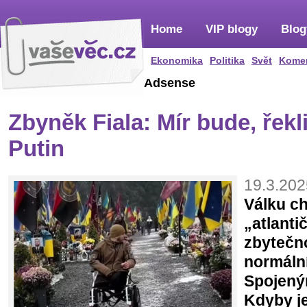
Home
VIP blogy
Blog
Ekonomika
Politika
Svět
Kome
Adsense
Zbyněk Fiala: Mír bude, řekl
Putin
19.3.202
Válku ch
„atlantič
zbytečn
normáln
Spojený
Kdyby j