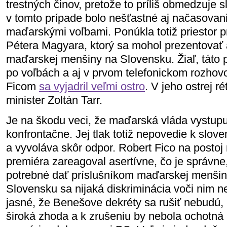
trestných činov, pretože to príliš obmedzuje s
v tomto prípade bolo nešťastné aj načasovani
maďarskými voľbami. Ponúkla totiž priestor pr
Pétera Magyara, ktorý sa mohol prezentovať
maďarskej menšiny na Slovensku. Žiaľ, táto 
po voľbách a aj v prvom telefonickom rozho
Ficom
sa vyjadril veľmi ostro
. V jeho ostrej ré
minister Zoltán Tarr.
Je na škodu veci, že maďarská vláda vystupuj
konfrontačne. Jej tlak totiž nepovedie k slo
a vyvoláva skôr odpor. Robert Fico na post
premiéra zareagoval asertívne, čo je správne
potrebné dať príslušníkom maďarskej menšin
Slovensku sa nijaká diskriminácia voči nim n
jasné, že Benešove dekréty sa rušiť nebudú, n
široká zhoda a k zrušeniu by nebola ochotná 