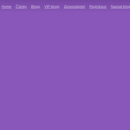
Home
Články
Blogy
VIP blogy
Zpravodajství
Registrace
Napsat blog