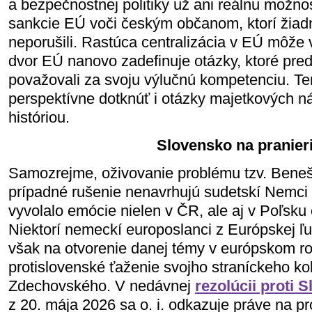
a bezpečnostnej politiky už ani reálnu možno
sankcie EÚ voči českým občanom, ktorí žia
neporušili. Rastúca centralizácia v EÚ môže 
dvor EÚ nanovo zadefinuje otázky, ktoré pre
považovali za svoju výlučnú kompetenciu. Te
perspektívne dotknúť i otázky majetkových n
históriou.
Slovensko na pranier
Samozrejme, oživovanie problému tzv. Beneš
prípadné rušenie nenavrhujú sudetskí Nemci 
vyvolalo emócie nielen v ČR, ale aj v Poľsku č
Niektorí nemeckí europoslanci z Európskej ľ
však na otvorenie danej témy v európskom ro
protislovenské ťaženie svojho straníckeho k
Zdechovského. V nedávnej
rezolúcii proti 
z 20. mája 2026 sa o. i. odkazuje práve na 