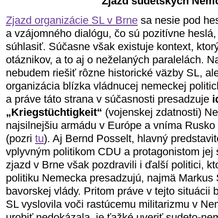
Zjazd sudetských Nem
Zjazd organizácie SL v Brne
sa nesie pod he
a vzájomného dialógu, čo sú pozitívne heslá, 
súhlasiť. Súčasne však existuje kontext, kto
otáznikov, a to aj o neželaných paralelách. N
nebudem riešiť rôzne historické väzby SL, ale
organizácia blízka vládnucej nemeckej polit
a práve táto strana v súčasnosti presadzuje
i
„Kriegstüchtigkeit“
(vojenskej zdatnosti) N
najsilnejšiu armádu v Európe a vníma Rusko
(pozri
tu
). Aj Bernd Posselt, hlavný predstavi
vplyvným politikom CDU a protagonistom jej
zjazd v Brne však pozdravili i ďalší politici, kt
politiku Nemecka presadzujú, najmä Markus
bavorskej vlády. Pritom práve v tejto situácii
SL vyslovila voči rastúcemu militarizmu v N
urobiť nedokázala, je ťažké uveriť sudeto-