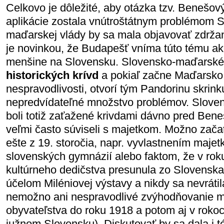
Celkovo je dôležité, aby otázka tzv. Benešov
aplikácie zostala vnútroštátnym problémom S
maďarskej vlády by sa mala objavovať zdržan
je novinkou, že Budapešť vníma túto tému ak
menšine na Slovensku. Slovensko-maďarské
historických krívd
a pokiaľ začne Maďarsko v
nespravodlivosti, otvorí tým Pandorinu skrinku
nepredvídateľné množstvo problémov. Slove
boli totiž zaťažené krivdami dávno pred Bene
veľmi často súviseli s majetkom. Možno zača
ešte z 19. storočia, napr. vyvlastnením majet
slovenských gymnázií alebo faktom, že v rok
kultúrneho dedičstva presunula zo Slovenska
účelom Miléniovej výstavy a nikdy sa nevrát
nemožno ani nespravodlivé zvýhodňovanie 
obyvateľstva do roku 1918 a potom aj v roko
južnom Slovensku). Diskutovať by sa dala i té