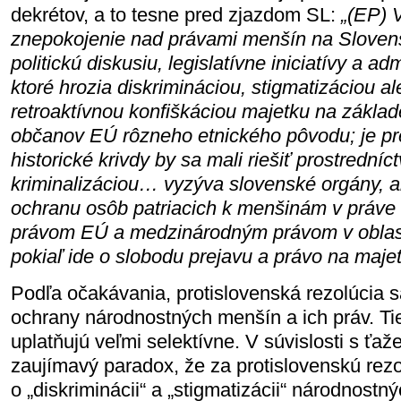
dekrétov, a to tesne pred zjazdom SL:
„(EP) 
znepokojenie nad právami menšín na Slove
politickú diskusiu, legislatívne iniciatívy a ad
ktoré hrozia diskrimináciou, stigmatizáciou a
retroaktívnou konfiškáciou majetku na základe
občanov EÚ rôzneho etnického pôvodu; je p
historické krivdy by sa mali riešiť prostredníc
kriminalizáciou… vyzýva slovenské orgány, a
ochranu osôb patriacich k menšinám v práve a
právom EÚ a medzinárodným právom v oblast
pokiaľ ide o slobodu prejavu a právo na maje
Podľa očakávania, protislovenská rezolúcia s
ochrany národnostných menšín a ich práv. Ti
uplatňujú veľmi selektívne. V súvislosti s ťaž
zaujímavý paradox, že za protislovenskú rezo
o „diskriminácii“ a „stigmatizácii“ národnost