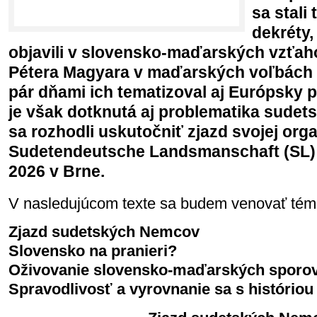
sa stali
dekréty,
objavili v slovensko-maďarských vzťah
Pétera Magyara v maďarských voľbách v 
pár dňami ich tematizoval aj Európsky 
je však dotknutá aj problematika sudet
sa rozhodli uskutočniť zjazd svojej org
Sudetendeutsche Landsmanschaft (SL) 
2026 v Brne.
V nasledujúcom texte sa budem venovať té
Zjazd sudetských Nemcov
Slovensko na pranieri?
Oživovanie slovensko-maďarských sporo
Spravodlivosť a vyrovnanie sa s históriou