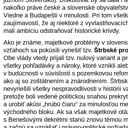
nakoľko práve české a slovenské obyvateľstvo
Viedne a Budapešti v minulosti. Pri tom všet
zaujímavostí, že aj niektoré z vyvlastňovací
mali ambíciu odstraňovať historické krivdy.
Ako je známe, majetkové problémy v sloven
vzťahoch sa pokúsili vyriešiť tzv.
Štrbské pr
Obe vlády vtedy prijali tzv. nulový variant a p
všetky pohľadávky a nároky, ktoré vznikli ale
v budúcnosti v súvislosti s pozemkovou refo
ako aj so zoštátnením a znárodnením. Štrbsk
nevyriešili všetky nespravodlivosti v histórii
pretože boli vedené politickou snahou prekry
a urobiť akúsi „hrubú čiaru“ za minulosťou 
východného bloku. Ak sa však majetkové otáz
s Benešovými dekrétmi stanú znovu témou m
a začnú sa vznášať i právno-politické požiad