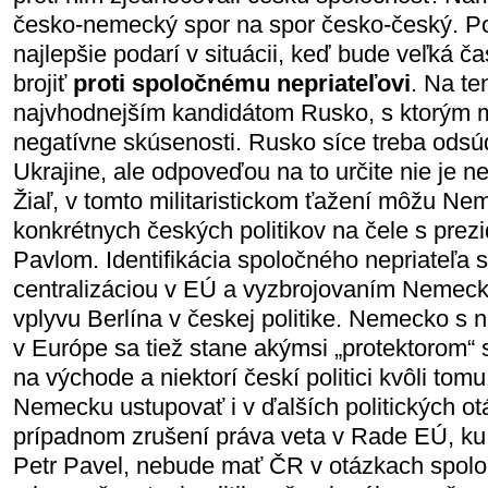
česko-nemecký spor na spor česko-český. Poc
najlepšie podarí v situácii, keď bude veľká ča
brojiť
proti spoločnému nepriateľovi
. Na te
najvhodnejším kandidátom Rusko, s ktorým 
negatívne skúsenosti. Rusko síce treba odsúd
Ukrajine, ale odpoveďou na to určite nie je n
Žiaľ, v tomto militaristickom ťažení môžu Nem
konkrétnych českých politikov na čele s pre
Pavlom. Identifikácia spoločného nepriateľa 
centralizáciou v EÚ a vyzbrojovaním Nemeck
vplyvu Berlína v českej politike. Nemecko s
v Európe sa tiež stane akýmsi „protektorom“
na východe a niektorí českí politici kvôli to
Nemecku ustupovať i v ďalších politických o
prípadnom zrušení práva veta v Rade EÚ, ku 
Petr Pavel, nebude mať ČR v otázkach spolo