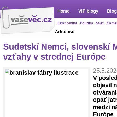
Home
VIP blogy
Blog
Ekonomika
Politika
Svět
Kome
Adsense
Sudetskí Nemci, slovenskí 
vzťahy v strednej Európe
25.5.202
V posle
objavil 
otvárani
opäť jat
medzi ná
Európe.