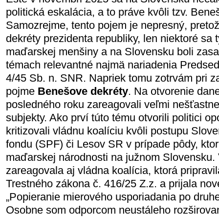
politická eskalácia, a to práve kvôli tzv. Be
Samozrejme, tento pojem je nepresný, pretože
dekréty prezidenta republiky, len niektoré sa 
maďarskej menšiny a na Slovensku boli zasa
témach relevantné najmä nariadenia Predsed
4/45 Sb. n. SNR. Napriek tomu zotrvám pri 
pojme
Benešove dekréty
. Na otvorenie dan
posledného roku zareagovali veľmi nešťastne 
subjekty. Ako prví túto tému otvorili politici o
kritizovali vládnu koalíciu kvôli postupu S
fondu (SPF) či Lesov SR v prípade pôdy, kto
maďarskej národnosti na južnom Slovensku. V
zareagovala aj vládna koalícia, ktorá pripravi
Trestného zákona č. 416/25 Z.z. a prijala no
„Popieranie mierového usporiadania po druhej
Osobne som odporcom neustáleho rozširovan