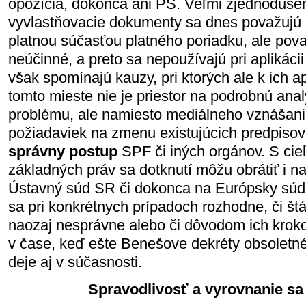
opozícia, dokonca ani PS. Veľmi zjednoduše
vyvlastňovacie dokumenty sa dnes považujú 
platnou súčasťou platného poriadku, ale pova
neúčinné, a preto sa nepoužívajú pri aplikáci
však spomínajú kauzy, pri ktorých ale k ich ap
tomto mieste nie je priestor na podrobnú an
problému, ale namiesto mediálneho vznášania
požiadaviek na zmenu existujúcich predpisov
správny postup
SPF či iných orgánov. S cie
základných práv sa dotknutí môžu obrátiť i na
Ústavný súd SR či dokonca na Európsky súd
sa pri konkrétnych prípadoch rozhodne, či št
naozaj nesprávne alebo či dôvodom ich kroko
v čase, keď ešte Benešove dekréty obsoletné 
deje aj v súčasnosti.
Spravodlivosť a vyrovnanie sa 