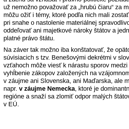
už nemožno považovať za „hrubú čiaru“ za m
môžu ožiť i témy, ktoré podľa nich mali zosta
pri snahe o nastolenie materiálnej spravodli
oddeľovať ani majetkové nároky štátov a jedno
platné právo štátu.
Na záver tak možno iba konštatovať, že opät
súvisiacich s tzv. Benešovými dekrétmi v s
vzťahoch môže viesť k nárastu sporov medzi 
vyhĺbenie zákopov založených na vzájomnom p
v záujme ani Slovenska, ani Maďarska, ale m
napr.
v záujme Nemecka
, ktoré je dominan
regióne a snaží sa zlomiť odpor malých štátov 
v EÚ.