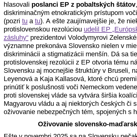
hlasovali
poslanci EP z pobaltských štátov
diskriminačným etnokratickým prístupom voč
(pozri
tu
a
tu
). A ešte zaujímavejšie je, že ni
protislovenskou rezolúciou
udelil EP „Európs
zásluhy“
prezidentovi Volodymyrovi Zelenské
významne prekonáva Slovensko nielen v miere
diskriminácii a stigmatizácii menšín. Dá sa t
protislovenskej rezolúcii z EP otvoria tému 
Slovensku aj mocnejšie štruktúry v Bruseli, 
Leyenová a Kaja Kallasová, ktoré chcú premi
prinútiť k poslušnosti voči Nemeckom vedene
proti slovenskej vláde sa vytvára širšia koalí
Magyarovu vládu a aj niektorých českých či s
oživovanie nebezpečných tém, spojených s hi
Oživovanie slovensko-maďars
Ešte v novembri 2025 sa na Slovensku nečak