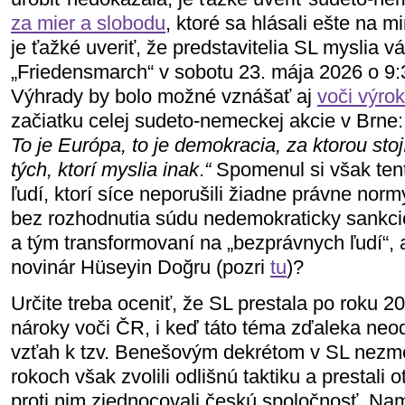
za mier a slobodu
, ktoré sa hlásali ešte na m
je ťažké uveriť, že predstavitelia SL myslia v
„Friedensmarch“ v sobotu 23. mája 2026 o 9:
Výhrady by bolo možné vznášať aj
voči výro
začiatku celej sudeto-nemeckej akcie v Brne
To je Európa, to je demokracia, za ktorou sto
tých, ktorí myslia inak
.
“
Spomenul si však tento
ľudí, ktorí síce neporušili žiadne právne norm
bez rozhodnutia súdu nedemokraticky sankci
a tým transformovaní na „bezprávnych ľudí“,
novinár Hüseyin Doğru (pozri
tu
)?
Určite treba oceniť, že SL prestala po roku 
nároky voči ČR, i keď táto téma zďaleka neo
vzťah k tzv. Benešovým dekrétom v SL nezme
rokoch však zvolili odlišnú taktiku a prestali 
proti nim zjednocovali českú spoločnosť. Nam