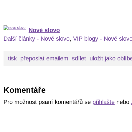
Nové slovo
Další články - Nové slovo
,
VIP blogy - Nové slov
tisk
přeposlat emailem
sdílet
uložit jako oblí
Komentáře
Pro možnost psaní komentářů se
přihlašte
nebo