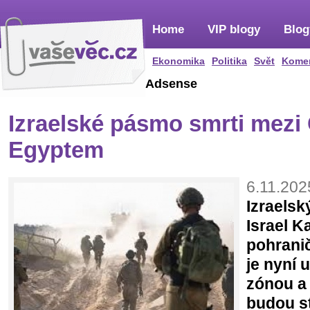
Home
VIP blogy
Blog
Ekonomika
Politika
Svět
Kome
Adsense
Izraelské pásmo smrti mezi
Egyptem
6.11.202
Izraelsk
Israel Ka
pohrani
je nyní
zónou a i
budou st