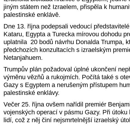
jiným státem než Izraelem, přispěla k humanit
palestinské enklávě.
Dne 13. října podepsali vedoucí představitel
Kataru, Egypta a Turecka mírovou dohodu p
uplatnila
20 bodů návrhu Donalda Trumpa, kte
předchozích konzultacích s izraelským pre
Netanjahuem.
Trumpův plán požadoval úplné ukončení nepř
výměnu vězňů a rukojmích. Počítá také s ot
Gazy s Egyptem a nerušeným přístupem hum
palestinské enklávy.
Večer 25. října ovšem nařídil premiér Benja
vojenských operací v pásmu Gazy. Při útoku b
lidí, což z něj činí nejsmrtelnější izraelský út