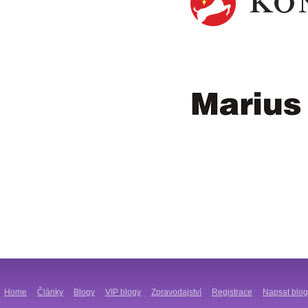
Home
Články
Blogy
VIP blogy
Zpravodajství
Registrace
Napsat blog