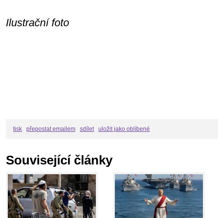
Ilustrační foto
tisk
přeposlat emailem
sdílet
uložit jako oblíbené
Související články