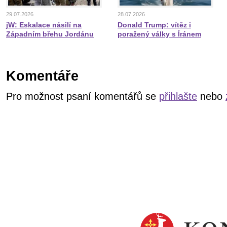
29.07.2026
28.07.2026
jW: Eskalace násilí na
Donald Trump: vítěz i
Západním břehu Jordánu
poražený války s Íránem
Komentáře
Pro možnost psaní komentářů se
přihlašte
nebo