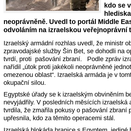
kdo se v
hlediska
neoprávněně. Uvedl to portál Middle Ea
odvoláním na izraelskou veřejnoprávní t
Izraelský armádní rozhlas uvedl, že ministr o
zpravodajské služby Šin Bet, se dohodli na o
tvrdí, proti pašování zbraní. Podle zpráv iz
nařídil „útok proti jakékoli neoprávněné jednotc
omezenou oblast“. Izraelská armáda je v tomt
okupační silou.
Egyptské úřady se k izraelským obviněním b
nevyjádřily. V posledních měsících izraelsk
tvrdila, že zmařila pokusy o pašování zbraní
upřesnila, kdo za těmito operacemi stál.
Izraelská blokáda hranice s Egyptem, jediné