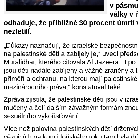
v pásmu
války v 
odhaduje, že přibližně 30 procent úmrtí v
nezletilí.
„Důkazy naznačují, že izraelské bezpečnostní
na palestinské děti a zabíjely je,“ uvedl pře
Muralidhar, kterého citovala Al Jazeera. „I po 
jsou děti nadále zabíjeny a vážně zraněny a I
příměří a ochranu, na kterou mají palestinské
mezinárodního práva,“ konstatoval také.
Zpráva zjistila, že palestinské děti jsou v izr
mučeny a čelí dalším závažným formám zneu
sexuálního vykořisťování.
Více než polovina palestinských dětí drženýc
věznicích na konci loňského roku tam byla d