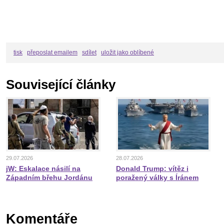
tisk
přeposlat emailem
sdílet
uložit jako oblíbené
Související články
29.07.2026
28.07.2026
jW: Eskalace násilí na
Donald Trump: vítěz i
Západním břehu Jordánu
poražený války s Íránem
Komentáře