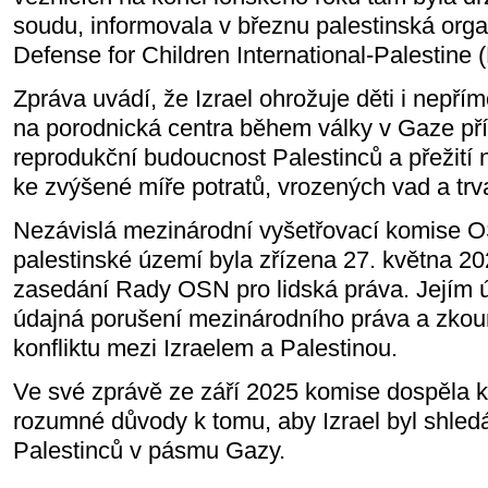
soudu, informovala v březnu palestinská orga
Defense for Children International-Palestine 
Zpráva uvádí, že Izrael ohrožuje děti i nepřím
na porodnická centra během války v Gaze př
reprodukční budoucnost Palestinců a přežití
ke zvýšené míře potratů, vrozených vad a trva
Nezávislá mezinárodní vyšetřovací komise 
palestinské území byla zřízena 27. května 2
zasedání Rady OSN pro lidská práva. Jejím ú
údajná porušení mezinárodního práva a zkoum
konfliktu mezi Izraelem a Palestinou.
Ve své zprávě ze září 2025 komise dospěla k 
rozumné důvody k tomu, aby Izrael byl shled
Palestinců v pásmu Gazy.