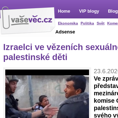
Home
VIP blogy
Blog
Ekonomika
Politika
Svět
Kome
Adsense
Izraelci ve vězeních sexuáln
palestinské děti
23.6.202
Ve zpráv
představ
mezinár
komise 
palesti
svého v