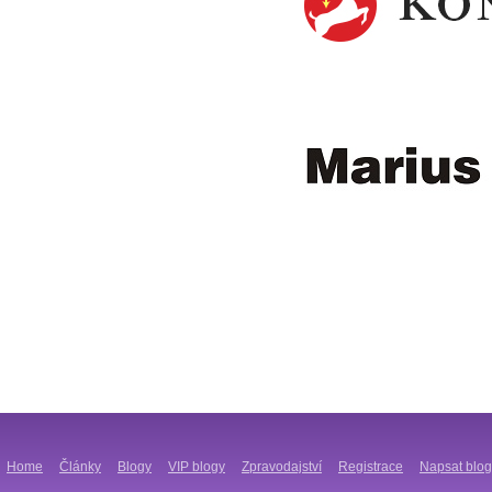
Home
Články
Blogy
VIP blogy
Zpravodajství
Registrace
Napsat blog