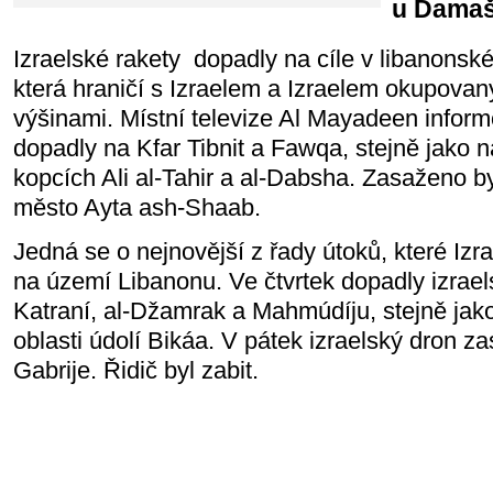
u Damaš
Izraelské rakety dopadly na cíle v libanonské
která hraničí s Izraelem a Izraelem okupova
výšinami. Místní televize Al Mayadeen inform
dopadly na Kfar Tibnit a Fawqa, stejně jako n
kopcích Ali al-Tahir a al-Dabsha. Zasaženo b
město Ayta ash-Shaab.
Jedná se o nejnovější z řady útoků, které Izra
na území Libanonu. Ve čtvrtek dopadly izraels
Katraní, al-Džamrak a Mahmúdíju, stejně jak
oblasti údolí Bikáa. V pátek izraelský dron zasá
Gabrije. Řidič byl zabit.