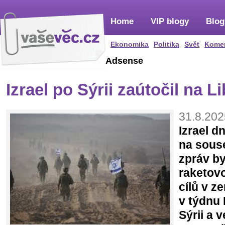
Home
VIP blogy
Blog
Ekonomika
Politika
Svět
Kome
Adsense
Izrael po Sýrii zaútočil na 
31.8.202
Izrael d
na sous
zpráv by
raketov
cílů v z
v týdnu I
Sýrii a 