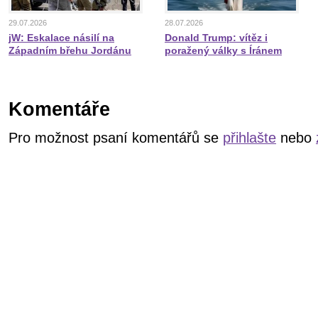
29.07.2026
28.07.2026
jW: Eskalace násilí na
Donald Trump: vítěz i
Západním břehu Jordánu
poražený války s Íránem
Komentáře
Pro možnost psaní komentářů se
přihlašte
nebo