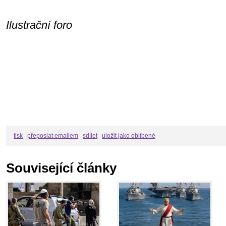
Ilustrační foro
tisk
přeposlat emailem
sdílet
uložit jako oblíbené
Související články