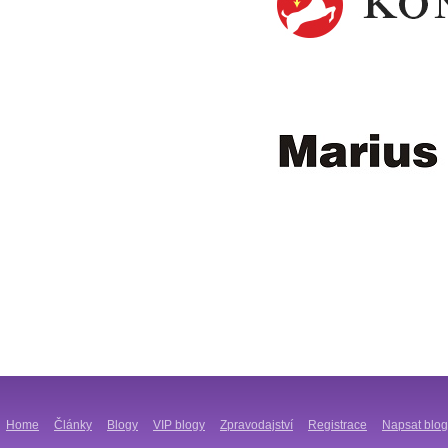
Home
Články
Blogy
VIP blogy
Zpravodajství
Registrace
Napsat blog