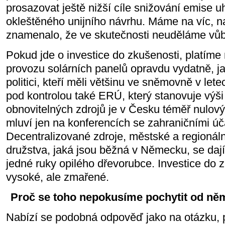
prosazovat ještě nižší cíle snižování emise uh
okleštěného unijního návrhu. Máme na víc, n
znamenalo, že ve skutečnosti neuděláme vůb
Pokud jde o investice do zkušenosti, platíme 
provozu solárních panelů opravdu vydatně, jak
politici, kteří měli většinu ve sněmovně v let
pod kontrolou také ERÚ, který stanovuje výš
obnovitelných zdrojů je v Česku téměř nulový,
mluví jen na konferencích se zahraničními úč
Decentralizované zdroje, městské a regionáln
družstva, jaká jsou běžná v Německu, se dají
jedné ruky opilého dřevorubce. Investice do z
vysoké, ale zmařené.
Proč se toho nepokusíme pochytit od ně
Nabízí se podobná odpověď jako na otázku, 