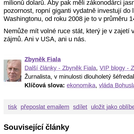
milionů dolarů. Aby pak měli zákonodárci ja
pozornost, ropní giganti vydatně investují do l
Washingtonu, od roku 2008 je to v průměru 14
Nemůže mít volné ruce stát, který je v zajetí
zájmů. Ani v USA, ani u nás.
Zbyněk Fiala
Další články - Zbyněk Fiala
,
VIP blogy - 
Žurnalista, v minulosti dlouholetý šéfre
Klíčová slova:
ekonomika
,
vláda Bohusl
tisk
přeposlat emailem
sdílet
uložit jako oblí
Související články