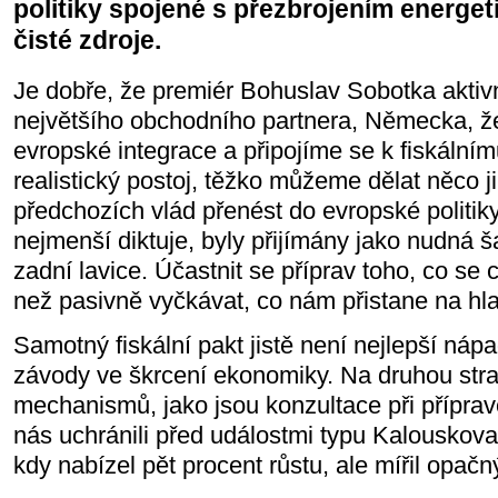
politiky spojené s přezbrojením energet
čisté zdroje.
Je dobře, že premiér Bohuslav Sobotka aktiv
největšího obchodního partnera, Německa, ž
evropské integrace a připojíme se k fiskálním
realistický postoj, těžko můžeme dělat něco 
předchozích vlád přenést do evropské politi
nejmenší diktuje, byly přijímány jako nudná 
zadní lavice. Účastnit se příprav toho, co se ch
než pasivně vyčkávat, co nám přistane na hl
Samotný fiskální pakt jistě není nejlepší náp
závody ve škrcení ekonomiky. Na druhou str
mechanismů, jako jsou konzultace při příprav
nás uchránili před událostmi typu Kalouskova
kdy nabízel pět procent růstu, ale mířil opa