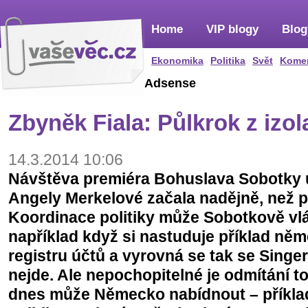
Home
VIP blogy
Blog
Ekonomika
Politika
Svět
Kome
Adsense
Zbyněk Fiala: Půlkrok z izol
14.3.2014 10:06
Návštěva premiéra Bohuslava Sobotky 
Angely Merkelové začala nadějně, než př
Koordinace politiky může Sobotkově vl
například když si nastuduje příklad ně
registru účtů a vyrovná se tak se Singe
nejde. Ale nepochopitelné je odmítání t
dnes může Německo nabídnout – příkla