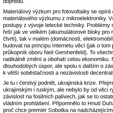
dopředu.
Materiálový výzkum pro fotovoltaiky se opírá
materiálového výzkumu z mikroelektroniky. V
postupy z vývoje letecké techniky. Problémy 
řeší jak ve velkém (akumulátorové bloky pro
čtvrti), tak v malém (domácnosti, elektromobil
budovat na principu internetu věcí (jak o tom 
průkopník oboru Neil Gershenfeld). To všechn
radikálně změní a obohatí celou ekonomiku. 
dlouhodobých úspor, ale spolu s dalším o zás
k větší soběstačnosti a nezávislosti decentra
Je tu i čerstvý podnět, ukrajinská krize. Přej
ukrajinským i ruským, ale nebylo by od věci ry
závislost na fosilních palivech, jak se to ost
vládním prohlášení. Připomnělo to Hnutí Duha,
proč chce premiér Sobotka na nadcházející