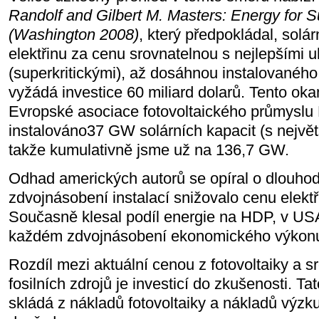
Randolf and Gilbert M. Masters: Energy for Su
(Washington 2008)
, který předpokládal, solá
elektřinu za cenu srovnatelnou s nejlepšími 
(superkritickými), až dosáhnou instalovanéh
vyžádá investice 60 miliard dolarů. Tento oka
Evropské asociace fotovoltaického průmyslu 
instalováno37 GW solárních kapacit (s největší
takže kumulativně jsme už na 136,7 GW.
Odhad amerických autorů se opíral o dlouhod
zdvojnásobení instalací snižovalo cenu elektř
Současně klesal podíl energie na HDP, v USA
každém zdvojnásobení ekonomického výkon
Rozdíl mezi aktuální cenou z fotovoltaiky a 
fosilních zdrojů je investicí do zkušenosti. Ta
skládá z nákladů fotovoltaiky a nákladů výzk