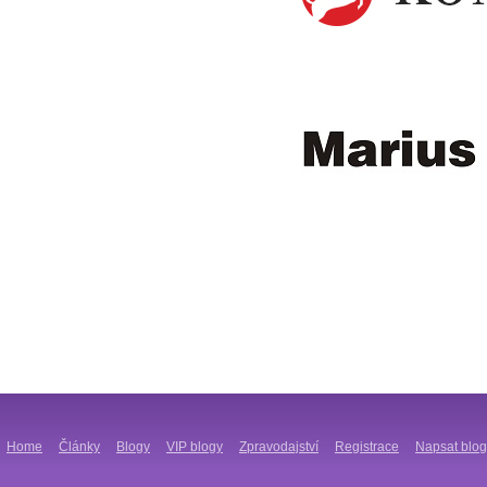
Home
Články
Blogy
VIP blogy
Zpravodajství
Registrace
Napsat blog