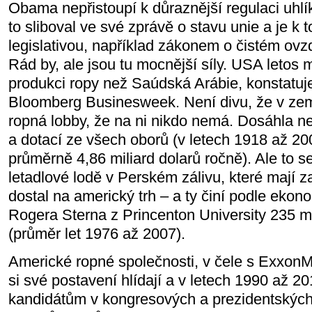
Obama nepřistoupí k důraznější regulaci uhlí
to sliboval ve své zprávě o stavu unie a je k
legislativou, například zákonem o čistém ovzd
Rád by, ale jsou tu mocnější síly. USA letos 
produkci ropy než Saúdská Arábie, konstatuj
Bloomberg Businesweek. Není divu, že v zemi
ropná lobby, že na ni nikdo nemá. Dosáhla n
a dotací ze všech oborů (v letech 1918 až 2
průměrně 4,86 miliard dolarů ročně). Ale to s
letadlové lodě v Perském zálivu, které mají za
dostal na americký trh – a ty činí podle eko
Rogera Sterna z Princenton University 235 mi
(průměr let 1976 až 2007).
Americké ropné společnosti, v čele s ExxonM
si své postavení hlídají a v letech 1990 až 2
kandidátům v kongresových a prezidentskýc