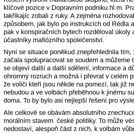
klíčové pozice v Dopravním podniku hl.m. Prahy
takříkajíc zobali z ruky. A zejména rozhodova
způsobem, jak bylo po instrukcích od Rédla a
pak v konspiračních bytech rozděloval úkoly 
účastníky mafiózního společenství.
Nyní se situace poněkud znepřehlednila tím,
začala spolupracovat se soudem a můžeme te
se objeví další a další sdělení, informace a d
ohromný rozruch a možná i převrat v celém 
že voliči kteří jsou někde na pomezí, tak již n
nebudou a ve volbách přeběhnou k jinému s
doma. To by bylo asi nejlepší řešení pro výsl
Ale celkově se obávám absolutního znechuce
morálním stavem
české politiky. To může vé
nedostaví, alespoň část z nich, k volbám vůb