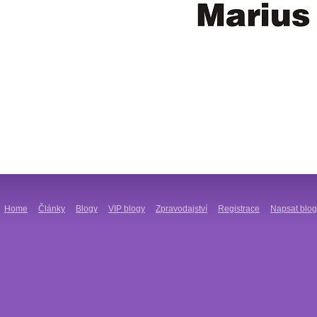
Home
Články
Blogy
VIP blogy
Zpravodajství
Registrace
Napsat blog