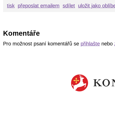
tisk
přeposlat emailem
sdílet
uložit jako oblí
Komentáře
Pro možnost psaní komentářů se
přihlašte
nebo