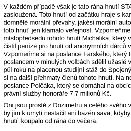
V každém případě však je tato rána hnutí ST
zasloužená. Toto hnutí od začátku hraje s kar
domnělé morální převahy, jakési morální auto
toto hnutí jen klamalo veřejnost. Vzpomeňme
místopředsedu tohoto hnutí Michalika, který 
čistil peníze pro hnutí od anonymních dárců v
Vzpomeňme si na poslance Farského, který t
poslancem v minulých volbách sdělil užaslé ve
půl roku na placenou studijní stáž do Spoje
si na další přehmaty členů tohoto hnutí. Na
poslance Polčáka, který se domáhal na obcích
právní služby honoráře 7,7 milionů Kč.
Oni jsou prostě z Dozimetru a celého svého v
by jim k umytí nestačil ani bazén sava, kdyb
hnutí
koupalo od rána do večera.