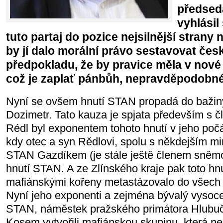
předsed
vyhlásil
tuto partaj do pozice nejsilnější strany 
by jí dalo morální právo sestavovat če
předpokladu, že by pravice měla v nov
což je zaplať pánbůh, nepravděpodobné
Nyní se ovšem hnutí STAN propadá do bažin
Dozimetr. Tato kauza je spjata především s
Rédl byl exponentem tohoto hnutí v jeho počá
kdy otec a syn Rědlovi, spolu s někdejším mi
STAN Gazdíkem (je stále ještě členem sněm
hnutí STAN. A ze Zlínského kraje pak toto hn
mafiánskými kořeny metastázovalo do všech 
Nyní jeho exponenti a zejména bývalý vysoce
STAN, náměstek pražského primátora Hlubuč
Kosem vytvořili mafiánskou skupinu, která n