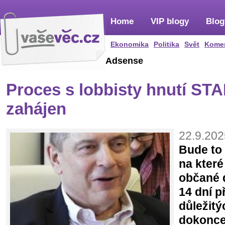
Home
VIP blogy
Blog
Ekonomika
Politika
Svět
Kome
Adsense
Proces s lobbisty hnutí ST
zahájen
22.9.202
Bude to
na které
občané d
14 dní p
důležitý
dokonce 