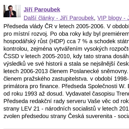
Jiří Paroubek
Další články - Jiří Paroubek
,
VIP blogy - 
Předseda vlády ČR v letech 2005-2006. V obdob
pro místní rozvoj. Po oba roky kdy byl premiére
hospodářský růst (HDP) cca 7 % a schodek státn
kontrolou, zejména vytvářením vysokých rozpočt
ČSSD v letech 2005-2010, kdy tato strana dosáhl
výsledků ve své historii a stala se nejsilnější čes
letech 2006-2013 členem Poslanecké sněmovny.
členem pražského zastupitelstva. v období 199
primátora pro finance. Předseda Společnosti W. 
od roku 1993 až dosud. Vydavatel časopisu Tren
Předseda redakční rady serveru Vaše věc od ro
strany LEV 21 - národních socialistů v letech 20
zvolen předsedou strany Česká suverenita - soci