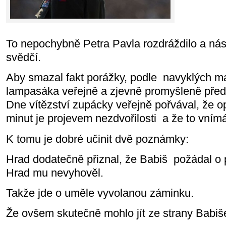
To nepochybně Petra Pavla rozdráždilo a nás
svědčí.
Aby smazal fakt porážky, podle
navyklých m
lampasáka veřejně a zjevně promyšleně před 
Dne vítězství zupácky veřejně pořvával, že 
minut je projevem nezdvořilosti
a že to vnímá
K tomu je dobré učinit dvě poznámky:
Hrad dodatečně přiznal, že Babiš
požádal o 
Hrad mu nevyhověl.
Takže jde o uměle vyvolanou záminku.
Že ovšem skutečně mohlo jít ze strany Babiše 