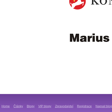
Home
Články
Blogy
VIP blogy
Zpravodajství
Registrace
Napsat blog