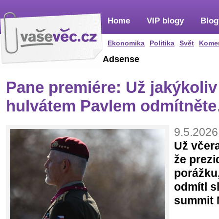
Home
VIP blogy
Blog
Ekonomika
Politika
Svět
Kome
Adsense
Pane premiére: Už jakýkoliv
hulvátem Pavlem odmítněte
9.5.2026
Už včera
že prezi
porážku,
odmítl s
summit 