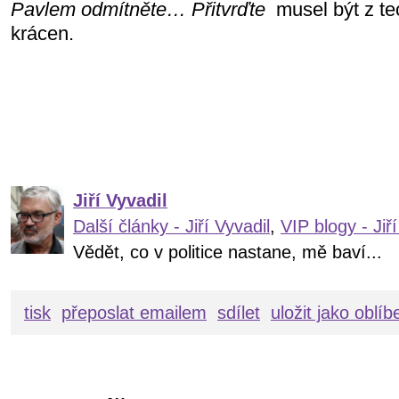
Pavlem odmítněte… Přitvrďte
musel být z t
krácen.
Jiří Vyvadil
Další články - Jiří Vyvadil
,
VIP blogy - Jiří
Vědět, co v politice nastane, mě baví...
tisk
přeposlat emailem
sdílet
uložit jako oblí