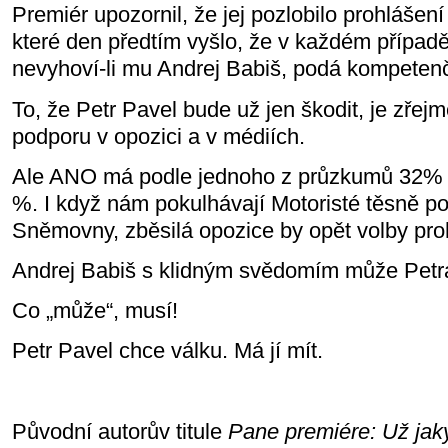
Premiér upozornil, že jej pozlobilo prohlášen
které den předtím vyšlo, že v každém případ
nevyhoví-li mu Andrej Babiš, podá kompetenč
To, že Petr Pavel bude už jen škodit, je zře
podporu v opozici a v médiích.
Ale ANO má podle jednoho z průzkumů 32% 
%. I když nám pokulhávají Motoristé těsně
Sněmovny, zběsilá opozice by opět volby pro
Andrej Babiš s klidným svědomím může Petra
Co „může“, musí!
Petr Pavel chce válku. Má jí mít.
Původní autorův titule
Pane premiére: Už jaký