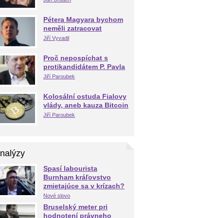
Pétera Magyara bychom
neměli zatracovat
Jiří Vyvadil
Proč nepospíchat s
protikandidátem P. Pavla
Jiří Paroubek
Kolosální ostuda Fialovy
vlády, aneb kauza Bitcoin
Jiří Paroubek
nalýzy
Spasí labourista
Burnham kráľovstvo
zmietajúce sa v krízach?
Nové slovo
Bruselský meter pri
hodnotení právneho