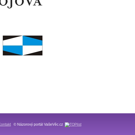
Kontakt
© Názorový portál VašeVěc.cz