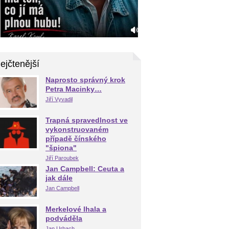
ejčtenější
Naprosto správný krok
Petra Macinky…
Jiří Vyvadil
Trapná spravedlnost ve
vykonstruovaném
případě čínského
"špiona"
Jiří Paroubek
Jan Campbell: Ceuta a
jak dále
Jan Campbell
Merkelové lhala a
podváděla
Jan Urbach