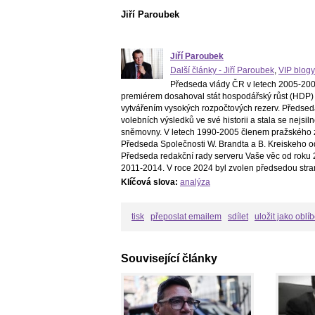
Jiří Paroubek
Jiří Paroubek
Další články - Jiří Paroubek
,
VIP blogy
Předseda vlády ČR v letech 2005-2006
premiérem dosahoval stát hospodářský růst (HDP) 
vytvářením vysokých rozpočtových rezerv. Předsed
volebních výsledků ve své historii a stala se nejs
sněmovny. V letech 1990-2005 členem pražského z
Předseda Společnosti W. Brandta a B. Kreiskeho o
Předseda redakční rady serveru Vaše věc od roku 2
2011-2014. V roce 2024 byl zvolen předsedou stra
Klíčová slova:
analýza
tisk
přeposlat emailem
sdílet
uložit jako oblí
Související články