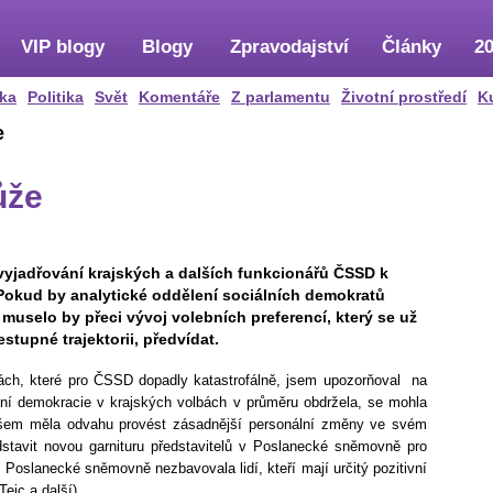
VIP blogy
Blogy
Zpravodajství
Články
20
ka
Politika
Svět
Komentáře
Z parlamentu
Životní prostředí
K
e
ůže
yjadřování krajských a dalších funkcionářů ČSSD k
. Pokud by analytické oddělení sociálních demokratů
muselo by přeci vývoj volebních preferencí, který se už
stupné trajektorii, předvídat.
ách, které pro ČSSD dopadly katastrofálně, jsem upozorňoval na
ní demokracie v krajských volbách v průměru obdržela, se mohla
všem měla odvahu provést zásadnější personální změny ve svém
stavit novou garnituru představitelů v Poslanecké sněmovně pro
Poslanecké sněmovně nezbavovala lidí, kteří mají určitý pozitivní
ejc a další).