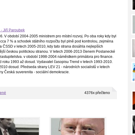
 - Jiří Paroubek
. V období 2004-2005 ministrem pro místní rozvoj. Po oba roky kdy byl
cca 7 % a schodek státního rozpočtu byl plně pod kontrolou, zejména
a ČSSD v letech 2005-2010, kdy tato strana dosáhla nejlepších
ilnější českou politickou stranou. V letech 2006-2013 členem Poslanecké
astupitelstva. v období 1998-2004 náměstkem primátora pro finance.
d roku 1993 až dosud. Vydavatel časopisu Trend v letech 1993-2010.
010 dosud. Předseda strany LEV 21 - národních socialistů v letech
ny Česká suverenita - sociální demokracie.
bené
4376x přečteno