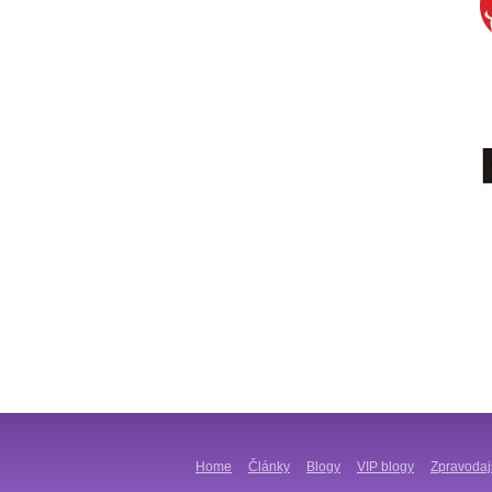
Home
Články
Blogy
VIP blogy
Zpravodaj