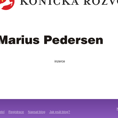
inzerce
ství
Registrace
Napsat blog
Jak psát blog?