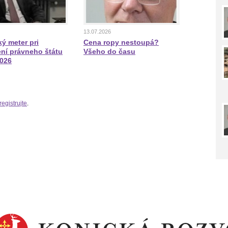
13.07.2026
ý meter pri
Cena ropy nestoupá?
ní právneho štátu
Všeho do času
2026
registrujte
.