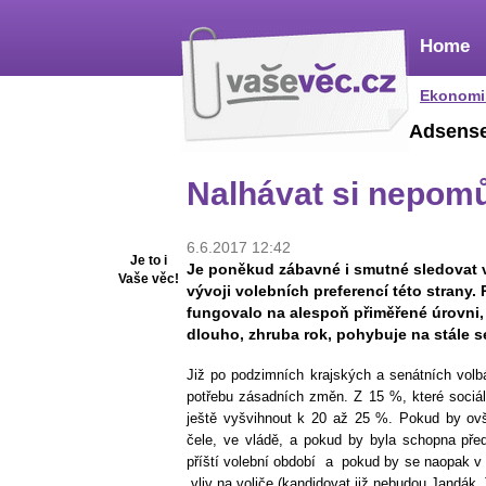
Home
Ekonomi
Adsens
Nalhávat si nepom
6.6.2017 12:42
Je to i
Je poněkud zábavné i smutné sledovat v
Vaše věc!
vývoji volebních preferencí této strany
fungovalo na alespoň přiměřené úrovni, 
dlouho, zhruba rok, pohybuje na stále se
Již po podzimních krajských a senátních volb
potřebu zásadních změn. Z 15 %, které sociál
ještě vyšvihnout k 20 až 25 %. Pokud by o
čele, ve vládě, a pokud by byla schopna před
příští volební období a pokud by se naopak v 
vliv na voliče (kandidovat již nebudou Jandák, T