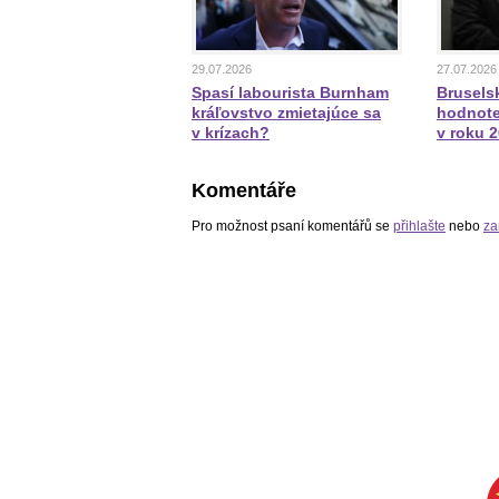
29.07.2026
27.07.2026
Spasí labourista Burnham
Bruselsk
kráľovstvo zmietajúce sa
hodnote
v krízach?
v roku 
Komentáře
Pro možnost psaní komentářů se
přihlašte
nebo
za