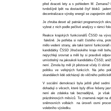
před dvaceti lety a s pohledem M. Zemana? Pr
tvrdošíjně lpět na dostavbě čtyř bloků jader
decentralizace výroby energií se zapojením obč
Je zhruba deset až patnáct programových okru
vybrat z nich podle pečlivé analýzy v rámci fok
Reakce krajských funkcionářů ČSSD na vývoj v
falešně. Je potřeba si nalít čistého vína, p
mělo vedení strany, ale také tamní funkcionáři
kandidátky ČSSD Jihočeského kraje měl bohuž
nejrychleji srovnat a měli by si pravdivě odp
umístitelný na jakoukoli kandidátku ČSSD, aniž
není. Zimola by měl jít pěstovat včely či sbíra
politiku ve veřejných funkcích. Na jeho 
skandálech lidé odcházejí do věčného politick
V sociální demokracii byla ještě před sedmi 
dohadují o věcech, které byly dříve řešeny jas
není ale zdaleka tak beznadějná, je však
prázdninových měsíců. To znamená nejet na do
sněmovních volbách na úroveň osmi procent
volebního výsledku.