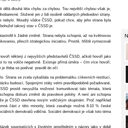
ti dělá dlouhá léta chybu za chybou. Tou největší chybou však je,
ednobarevné. Složené jen z lidi osobně oddaných předsedovi strany.
acie nebylo. Moudrý vůdce ČSSD, pokud chce, aby jeho strana byla
ď bohužel takový stav v ČSSD je.
N
atastrofě k žádné změně. Strana nebyla schopná, až na květnovou
kovanou, převzít strategickou iniciativu. Prostě, hřiště vymezovali
 hovoří některý z nejvyšších představitelů ČSSD, ačkoli hovoří jako
bí to na voliče negativně. Existuje přímá úměra – čím více hovoří,
e je třeba se podívat pravdě do očí.
 Strana se zcela vykašlala na problematiku církevních restitucí,
a otázku budoucí, Spojenými státy velmi pravděpodobně požadované,
SD prostě nevyužila možnost komunikovat tato témata, která
 schopna diskurs změnit do pravolevé polohy. A není ani schopna
, že je ČSSD otevřena novým voličským skupinám. Proč například
amná část z této minority, která zasahuje možná 8-10 % české
 sociálních demokratů vděčná. Sociální demokracii je však toto téma
otázek souvisejících s životním prostředním s názory jako v době