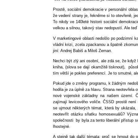
Prostě, sociální demokracie v personální oblas
že vedení strany je, řekněme si to otevřeně, j
To nikdy ve 140leté historii sociální demokr
velkou a silnou, takový stav nedopustí. Ale te
V marketingové oblasti nedošlo po podzimní k
vládní krizi, zcela zpackanou a špatně zkomuni
jiní: Andrej Babiš a Miloš Zeman.
Nechci být zlý ani osobní, ale zdá se, že když
kniha, (slova se dají okamžitě tisknout), půso
tím větší je pokles preferencí. Je to smutné, al
Pokud jde o změny programu, k žádným nedošlo.
hodila je za úplně za hlavu. Strana neotevřel
nové vojenské základny na našem území. ČS
zajímají levicového voliče. ČSSD prostě není
se ujmout některých témat, která by ukázala
neotevřít otázku sňatku homosexuálů? Význ
společnosti by byla za tento liberální přístup
lhostejné.
A stejně tak další témata: proč se hrnout do 