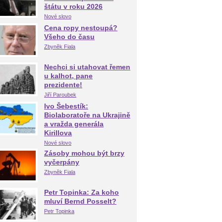
štátu v roku 2026
Nové slovo
Cena ropy nestoupá?
Všeho do času
Zbyněk Fiala
Nechci si utahovat řemen
u kalhot, pane
prezidente!
Jiří Paroubek
Ivo Šebestík:
Biolaboratoře na Ukrajině
a vražda generála
Kirillova
Nové slovo
Zásoby mohou být brzy
vyčerpány
Zbyněk Fiala
Petr Topinka: Za koho
mluví Bernd Posselt?
Petr Topinka