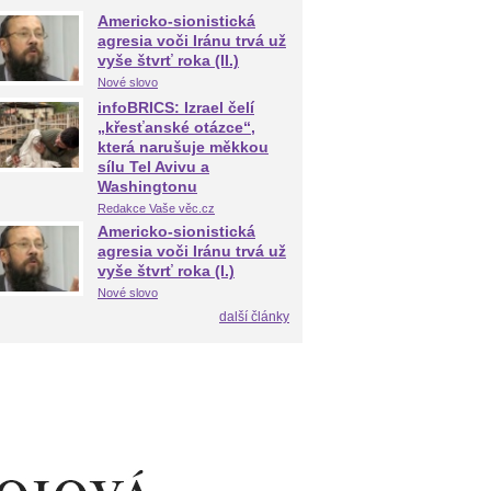
Americko-sionistická
agresia voči Iránu trvá už
vyše štvrť roka (II.)
Nové slovo
infoBRICS: Izrael čelí
„křesťanské otázce“,
která narušuje měkkou
sílu Tel Avivu a
Washingtonu
Redakce Vaše věc.cz
Americko-sionistická
agresia voči Iránu trvá už
vyše štvrť roka (I.)
Nové slovo
další články