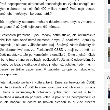
oč nepodporovat alternativní technologie na výrobu energií, ale
ných elektráren za nejméně 400 miliard korun? Proč nejít cestou
anů, obcí, veřejných korporací atd.?
hů, kterých by se strana mohla v dobrém slova smyslu zmocnit a
us group tři až čtyři nejbrizantnější témata…
olebních preferencí jsou rádoby optimistické, ale optimistické
rotože lhát sám sobě nemá nejmenší smysl. A první věc, kterou by
 napravit, je situace v Jihočeském kraji. Správný zásah Sobotky do
el destruktivní odezvu. Funkcionáři ČSSD v kraji by se měli co
ovědět na otázku: „Je po korupčním skandálu J. Zimola ještě někdy
 by to tuto stranu ve volbách poškodilo?“. Já jasně odpovídám, že
t houby do lesa, zkrátka dělat něco jiného než politiku. Tedy myslím
poklesek se těžko zapomene. V západní Evropě po takovýchto
ého zapomnění.
A
lety takováto politická kultura také. Dnes se funkcionáři ČSSD
ně. Je to škoda a ČSSD to silně poškozuje v očích voličů. Situace
 třeba v naznačených oblastech rychle začít, využít k tomu
volené a makat na přípravě voleb. A pokusit se nepropadnout ve
, ale naopak se dostat na úroveň alespoň 15 či více procent