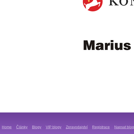
Home
Články
Blogy
VIP blogy
Zpravodajství
Registrace
Napsat blog