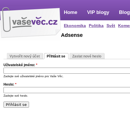
Home
VIP blogy
Blog
Ekonomika
Politika
Svět
Kome
Adsense
Vytvořit nový účet
Přihlásit se
Zaslat nové heslo
Uživatelské jméno:
*
Zadejte své uživatelské jméno pro Vaše Věc.
Heslo:
*
Zadejte své heslo.