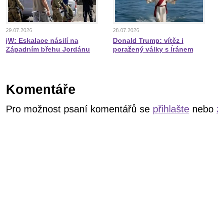
29.07.2026
28.07.2026
jW: Eskalace násilí na
Donald Trump: vítěz i
Západním břehu Jordánu
poražený války s Íránem
Komentáře
Pro možnost psaní komentářů se
přihlašte
nebo