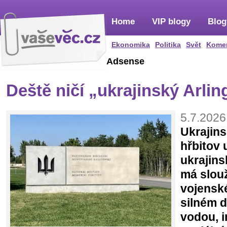
Home
VIP blogy
Blog
Ekonomika
Politika
Svět
Kome
Adsense
Deště ničí „ukrajinský Arlin
5.7.2026
Ukrajin
hřbitov 
ukrajins
má slouž
vojenské
silném 
vodou, 