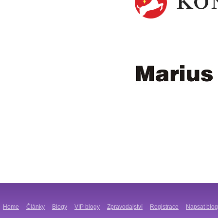
Home
Články
Blogy
VIP blogy
Zpravodajství
Registrace
Napsat blog