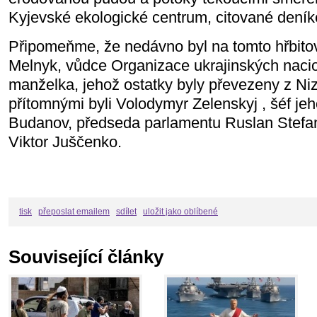
Kyjevské ekologické centrum, citované deník
Připomeňme, že nedávno byl na tomto hřbito
Melnyk, vůdce Organizace ukrajinských nacio
manželka, jehož ostatky byly převezeny z N
přítomnými byli Volodymyr Zelenskyj , šéf je
Budanov, předseda parlamentu Ruslan Stefan
Viktor Juščenko.
tisk
přeposlat emailem
sdílet
uložit jako oblíbené
Související články