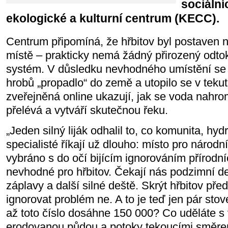
sociální
ekologické a kulturní centrum (KECC).
Centrum připomíná, že hřbitov byl postaven
místě – prakticky nemá žádný přirozený odto
systém. V důsledku nevhodného umístění se
hrobů „propadlo“ do země a utopilo se v tek
zveřejněná online ukazují, jak se voda nahr
přelévá a vytváří skutečnou řeku.
„Jeden silný liják odhalil to, co komunita, hy
specialisté říkají už dlouho: místo pro národn
vybráno s do očí bijícím ignorováním přírodn
nevhodné pro hřbitov. Čekají nás podzimní deš
záplavy a další silné deště. Skrýt hřbitov pře
ignorovat problém ne. A to je teď jen pár sto
až toto číslo dosáhne 150 000? Co uděláte s 
erodovanou půdou a potoky tekoucími směre