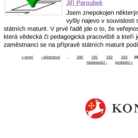
Jiří Paroubek
Jsem znepokojen některým
vyšly najevo v souvislosti
státních maturit. V prvé řadě jde o to, že veřejno
která vědecká či pedagogická pracoviště a kteří j
zaměstnanci se na přípravě státních maturit podíle
« první
‹ předchozí
…
290
291
292
293
2
následující ›
poslední »