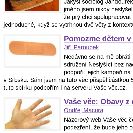
Jakýsi sociolog Janďourek
jméno jsem nikdy neslyšel,
že prý chci spolupracovat 
jednoduché, když se vytrhnou dvě věty z kontextu
Pomozme dětem v 
Jiří Paroubek
Nedávno se na mě obrátil
sdružení Neslyšící bez na
podpořil jejich kampaň n
v Srbsku. Sám jsem na tuto věc přispěl částkou 5 
tuto sbírku podpořím i na serveru Vaše věc.cz.
Vaše věc: Obavy z 
Ondřej Macura
Názorový web Vaše věc čel
podezření, že bude jeho 