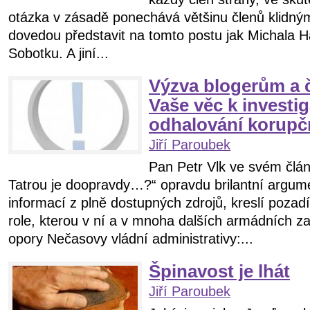
otázka v zásadě ponechává většinu členů klidným 
dovedou představit na tomto postu jak Michala Ha
Sobotku. A jiní...
Výzva blogerům a 
Vaše věc k investi
odhalování korupč
Jiří Paroubek
Pan Petr Vlk ve svém článk
Tatrou je doopravdy…?“ opravdu brilantní argume
informací z plně dostupných zdrojů, kreslí pozad
role, kterou v ní a v mnoha dalších armádních z
opory Nečasovy vládní administrativy:...
Špinavost je lhát
Jiří Paroubek