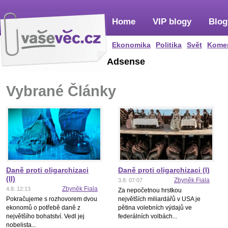
Home
VIP blogy
Blog
Ekonomika
Politika
Svět
Kome
Adsense
Vybrané Články
Daně proti oligarchizaci
Daně proti oligarchizaci (I)
(II)
Zbyněk Fiala
3.8. 07:07
Zbyněk Fiala
4.8. 12:13
Za nepočetnou hrstkou
Pokračujeme s rozhovorem dvou
největších miliardářů v USA je
ekonomů o potřebě daně z
pětina volebních výdajů ve
největšího bohatství. Vedl jej
federálních volbách...
nobelista...