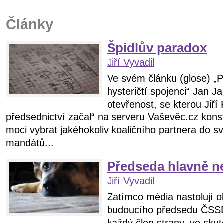
Články
Špidlův paradox
Jiří Vyvadil
Ve svém článku (glose) „
hysteričtí spojenci“ Jan J
otevřenost, se kterou Jiří
předsednictví začal“ na serveru Vaševěc.cz kons
moci vybrat jakéhokoliv koaličního partnera do s
mandátů...
Předseda hlavně n
Jiří Vyvadil
Zatímco média nastolují ob
budoucího předsedu ČSSD,
každý člen strany, ve skut