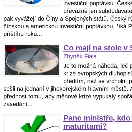
investiční poptávku. České
převážně jen subdodavate
pak vyvážejí do Číny a Spojených států. Český rů
čínskou a americkou investiční poptávkou, říká P
příštího roku...
Co mají na stole v
Zbyněk Fiala
Je to možná náhoda, leč p
krize evropských dluhopis
předtím, než se vrcholní 
sešli na jednání v jihokorejském hlavním městě. 
přednost tomu, aby měnové krize vypukaly spoř
zasedání...
Pane ministře, kdo 
maturitami?