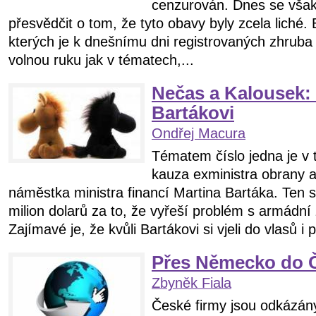
cenzurován. Dnes se vša
přesvědčit o tom, že tyto obavy byly zcela liché. 
kterých je k dnešnímu dni registrovaných zhruba 
volnou ruku jak v tématech,...
Nečas a Kalousek: 
Bartákovi
Ondřej Macura
Tématem číslo jedna je v
kauza exministra obrany a
náměstka ministra financí Martina Bartáka. Ten 
milion dolarů za to, že vyřeší problém s armádní
Zajímavé je, že kvůli Bartákovi si vjeli do vlasů i p
Přes Německo do 
Zbyněk Fiala
České firmy jsou odkázán