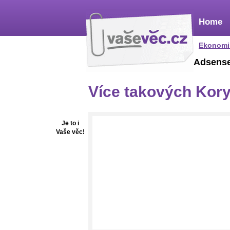
Home
Ekonomi
Adsens
Více takových Kor
Je to i
Vaše věc!