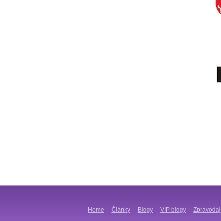
Home
Články
Blogy
VIP blogy
Zpravodaj