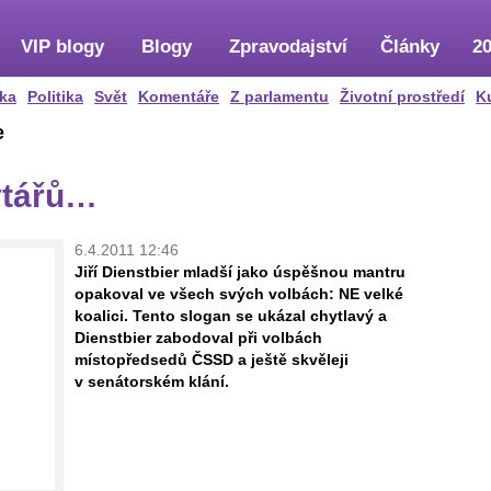
VIP blogy
Blogy
Zpravodajství
Články
20
ka
Politika
Svět
Komentáře
Z parlamentu
Životní prostředí
K
e
ytářů…
6.4.2011 12:46
Jiří Dienstbier mladší jako úspěšnou mantru
opakoval ve všech svých volbách: NE velké
koalici. Tento slogan se ukázal chytlavý a
Dienstbier zabodoval při volbách
místopředsedů ČSSD a ještě skvěleji
v senátorském klání.