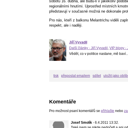
sobotu 16. dubna, ale budu-li v jakékoliv podo
regionálními hnutími. Uprostřed místních kmot
představují v současné možná ne dokonale profesi
Pro nás, kteří z balkonu Melantrichu viděli zap
respekt, ale i naději.
Jiří Vyvadil
Další články - Jiří Vyvadil
,
VIP blogy - 
Vědět, co v politice nastane, mě baví..
tisk
přeposlat emailem
sdílet
uložit jako oblí
Komentáře
Pro možnost psaní komentářů se
přihlašte
nebo
za
Josef Smolík
- 6.4.2011 13:32.
Také jsem se nikde nedočetl a ani o