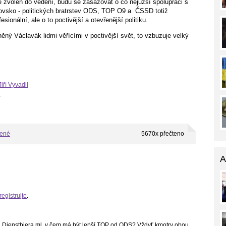
bě zvolen do vedení, budu se zasazovat o co nejužší spolupraci s
rovsko - politických bratrstev ODS, TOP O9 a ČSSD totiž
onální, ale o to poctivější a otevřenější politiku.
lněný Václavák lidmi věřícími v poctivější svět, to vzbuzuje velký
Jiří Vyvadil
.
bené
5670x přečteno
A
registrujte
.
d Dienstbiera ml. v čem má být lepší TOP od ODS? Vždyť kmotry obou