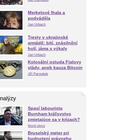
Merkelové lhala a
podváděla
Jan Urbach
Tresty v ukrajinské
armádě: bití, znásilnění
holí, jáma s výkaly
Jan Urbach
Kolosální ostuda Fialovy
vlády, aneb kauza Bitcoin
Jiří Paroubek
nalýzy
Spasí labourista
Burnham kráľovstvo
zmietajúce sa v krízach?
Nové slovo
Bruselský meter pri
hodnotení právneho