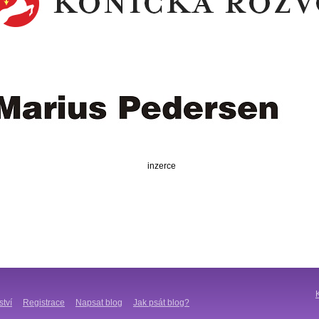
inzerce
ství
Registrace
Napsat blog
Jak psát blog?