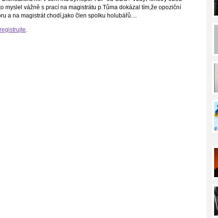
 to myslel vážně s prací na magistrátu p.Tůma dokázal tím,že opoziční
oru a na magistrát chodí,jako člen spolku holubářů....
registrujte
.