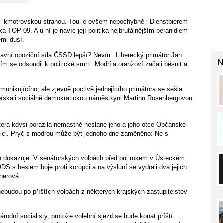
 - kmotrovskou stranou. Tou je ovšem nepochybně i Dienstbierem
TOP 09. A u ní je navíc její politika nejbrutálnějším beranidlem
emi dusí.
lavní opoziční síla ČSSD lepší? Nevím. Liberecký primátor Jan
N
m se odsoudil k politické smrti. Modří a oranžoví začali běsnit a
unikujícího, ale zjevně poctivě jednajícího primátora se sešla
vypískali sociálně demokratickou náměstkyni Martinu Rosenbergovou
 která kdysi porazila nemastné neslané jeho a jeho otce Občanské
alici. Pryč s modrou může být jednoho dne zaměněno: Ne s
jen dokazuje. V senátorských volbách před půl rokem v Ústeckém
S s heslem boje proti korupci a na výsluní se vydrali dva jejich
nerová .
budou po příštích volbách z některých krajských zastupitelstev
odní socialisty, protože volební sjezd se bude konat příští