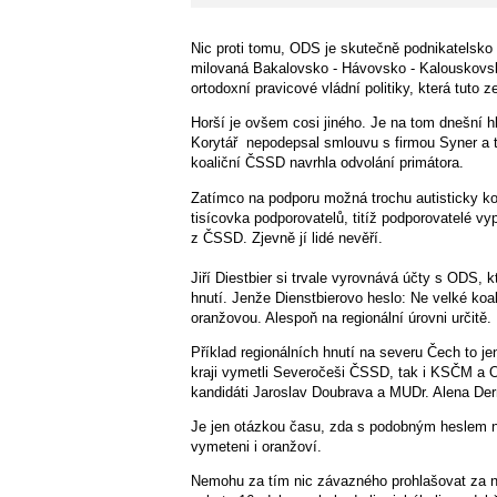
Nic proti tomu, ODS je skutečně podnikatelsko
milovaná Bakalovsko - Hávovsko - Kalouskovská 
ortodoxní pravicové vládní politiky, která tuto z
Horší je ovšem cosi jiného. Je na tom dnešní h
Korytář nepodepsal smlouvu s firmou Syner a tí
koaliční ČSSD navrhla odvolání primátora.
Zatímco na podporu možná trochu autisticky kom
tisícovka podporovatelů, titíž podporovatelé 
z ČSSD. Zjevně jí lidé nevěří.
Jiří Diestbier si trvale vyrovnává účty s ODS,
hnutí. Jenže Dienstbierovo heslo: Ne velké ko
oranžovou. Alespoň na regionální úrovni určitě.
Příklad regionálních hnutí na severu Čech to 
kraji vymetli Severočeši ČSSD, tak i KSČM a OD
kandidáti Jaroslav Doubrava a MUDr. Alena Der
Je jen otázkou času, zda s podobným heslem ne
vymeteni i oranžoví.
Nemohu za tím nic závazného prohlašovat za nár