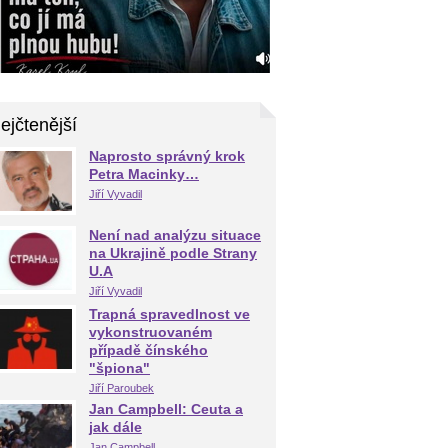
ejčtenější
Naprosto správný krok
Petra Macinky…
Jiří Vyvadil
Není nad analýzu situace
na Ukrajině podle Strany
U.A
Jiří Vyvadil
Trapná spravedlnost ve
vykonstruovaném
případě čínského
"špiona"
Jiří Paroubek
Jan Campbell: Ceuta a
jak dále
Jan Campbell