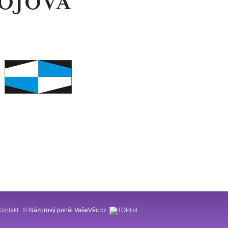
Kontakt
© Názorový portál VašeVěc.cz