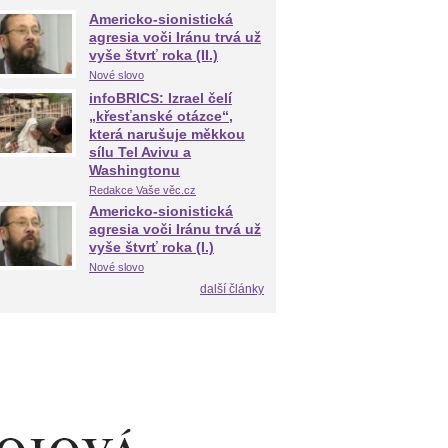
Americko-sionistická
agresia voči Iránu trvá už
vyše štvrť roka (II.)
Nové slovo
infoBRICS: Izrael čelí
„křesťanské otázce“,
která narušuje měkkou
sílu Tel Avivu a
Washingtonu
Redakce Vaše věc.cz
Americko-sionistická
agresia voči Iránu trvá už
vyše štvrť roka (I.)
Nové slovo
další články