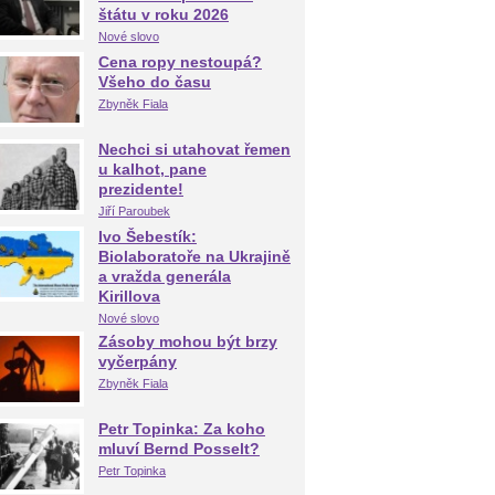
štátu v roku 2026
Nové slovo
Cena ropy nestoupá?
Všeho do času
Zbyněk Fiala
Nechci si utahovat řemen
u kalhot, pane
prezidente!
Jiří Paroubek
Ivo Šebestík:
Biolaboratoře na Ukrajině
a vražda generála
Kirillova
Nové slovo
Zásoby mohou být brzy
vyčerpány
Zbyněk Fiala
Petr Topinka: Za koho
mluví Bernd Posselt?
Petr Topinka