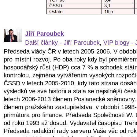
Jiří Paroubek
Další články - Jiří Paroubek
,
VIP blogy - 
Předseda vlády ČR v letech 2005-2006. V obdob
pro místní rozvoj. Po oba roky kdy byl premiére
hospodářský růst (HDP) cca 7 % a schodek státn
kontrolou, zejména vytvářením vysokých rozpočt
ČSSD v letech 2005-2010, kdy tato strana dosáhl
výsledků ve své historii a stala se nejsilnější čes
letech 2006-2013 členem Poslanecké sněmovny.
členem pražského zastupitelstva. v období 199
primátora pro finance. Předseda Společnosti W. 
od roku 1993 až dosud. Vydavatel časopisu Tren
Předseda redakční rady serveru Vaše věc od ro