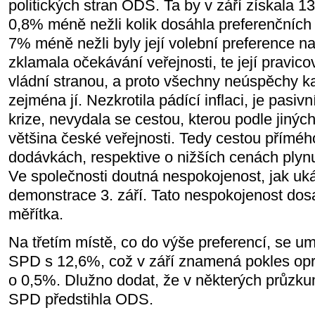
politických stran ODS. Ta by v září získala 1
0,8% méně nežli kolik dosáhla preferenčních 
7% méně nežli byly její volební preference na
zklamala očekávání veřejnosti, te její pravico
vládní stranou, a proto všechny neúspěchy ka
zejména jí. Nezkrotila pádící inflaci, je pasiv
krize, nevydala se cestou, kterou podle jin
většina české veřejnosti. Tedy cestou přímé
dodávkách, respektive o nižších cenách plynu,
Ve společnosti doutná nespokojenost, jak uká
demonstrace 3. září. Tato nespokojenost do
měřítka.
Na třetím místě, co do výše preferencí, se 
SPD s 12,6%, což v září znamená pokles opr
o 0,5%. Dlužno dodat, že v některých průzkum
SPD předstihla ODS.