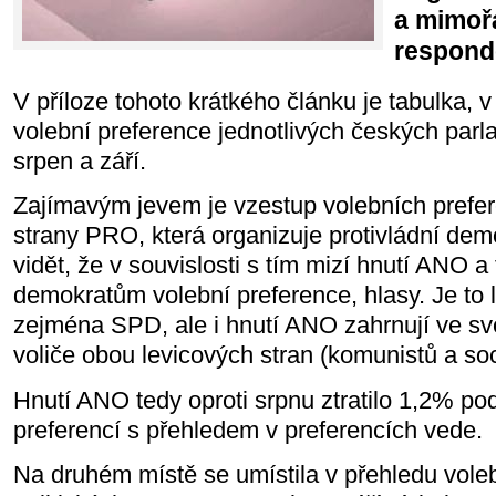
a mimoř
respond
V příloze tohoto krátkého článku je tabulka, 
volební preference jednotlivých českých parl
srpen a září.
Zajímavým jevem je vzestup volebních prefere
strany PRO, která organizuje protivládní de
vidět, že v souvislosti s tím mizí hnutí ANO 
demokratům volební preference, hlasy. Je to 
zejména SPD, ale i hnutí ANO zahrnují ve sv
voliče obou levicových stran (komunistů a so
Hnutí ANO tedy oproti srpnu ztratilo 1,2% po
preferencí s přehledem v preferencích vede.
Na druhém místě se umístila v přehledu vole