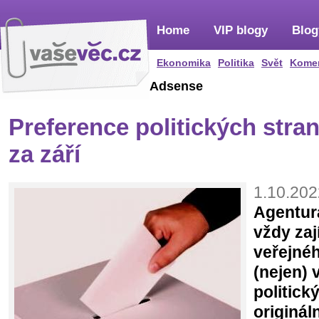
Home
VIP blogy
Blog
Ekonomika
Politika
Svět
Kome
Adsense
Preference politických str
za září
1.10.202
Agentur
vždy za
veřejnéh
(nejen) 
politick
originál