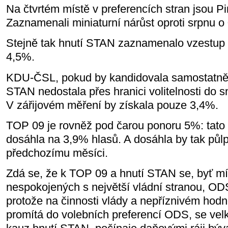
Na čtvrtém místě v preferencích stran jsou Pi
Zaznamenali miniaturní nárůst oproti srpnu o
Stejně tak hnutí STAN zaznamenalo vzestup 
4,5%.
KDU-ČSL, pokud by kandidovala samostatně, 
STAN nedostala přes hranici volitelnosti do
V zářijovém měření by získala pouze 3,4%.
TOP 09 je rovněž pod čarou ponoru 5%: tato s
dosáhla na 3,9% hlasů. A dosáhla by tak půlp
předchozímu měsíci.
Zdá se, že k TOP 09 a hnutí STAN se, byť mír
nespokojených s největší vládní stranou, ODS
protože na činnosti vlády a nepříznivém hodn
promítá do volebních preferencí ODS, se velk