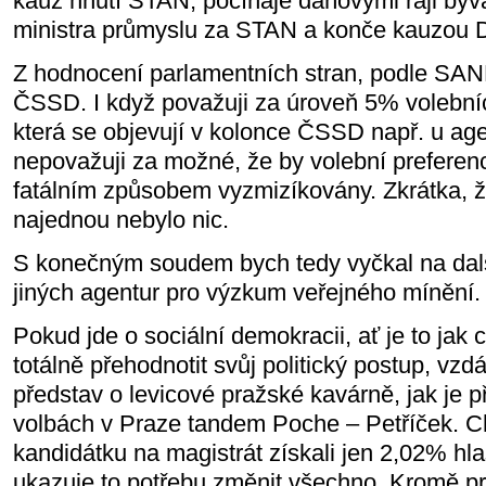
kauz hnutí STAN, počínaje daňovými ráji bý
ministra průmyslu za STAN a konče kauzou D
Z hodnocení parlamentních stran, podle SANE
ČSSD. I když považuji za úroveň 5% volebních
která se objevují v kolonce ČSSD např. u ag
nepovažuji za možné, že by volební prefere
fatálním způsobem vyzmizíkovány. Zkrátka, ž
najednou nebylo nic.
S konečným soudem bych tedy vyčkal na da
jiných agentur pro výzkum veřejného mínění.
Pokud jde o sociální demokracii, ať je to jak 
totálně přehodnotit svůj politický postup, vzd
představ o levicové pražské kavárně, jak je 
volbách v Praze tandem Poche – Petříček. C
kandidátku na magistrát získali jen 2,02% hlas
ukazuje to potřebu změnit všechno. Kromě p