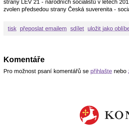
strany LEV 21 - národních socialistů v letech 20
zvolen předsedou strany Česká suverenita - soci
tisk
přeposlat emailem
sdílet
uložit jako oblí
Komentáře
Pro možnost psaní komentářů se
přihlašte
nebo