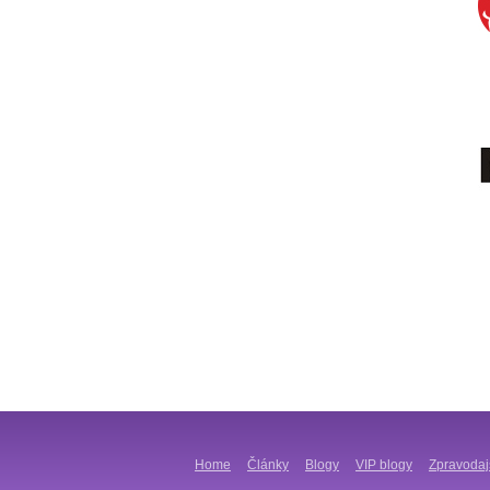
Home
Články
Blogy
VIP blogy
Zpravodaj