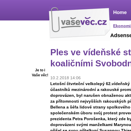
Home
Ekonomi
Adsens
Ples ve vídeňské st
koaličními Svobod
Je to i
Vaše věc!
10.2.2018 14:06
Letošní čtvrteční velkolepý 62.vídeňský p
účastníků mezinárodní a rakouské promi
doprovázen, byl narušen obnaženou akti
za přítomnosti nejvyšších rakouských p
Bellena a šéfa lidové strany spolkovéh
společenském úboru svůj protest prove
prezidenta Petra Porošenka, který zde by
doprovázeni svými manželkami Marynou
přišel se svou přítelkyní Susannou Thi