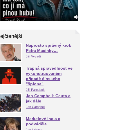
ejčtenější
Naprosto správný krok
Petra Macinky…
Jiří Vyvadil
Trapná spravedlnost ve
vykonstruovaném
případě čínského
"špiona"
Jiří Paroubek
Jan Campbell: Ceuta a
jak dále
Jan Campbell
Merkelové lhala a
podváděla
Jan Urbach