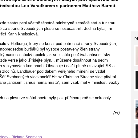
předsedou Leo Varadkarem s partnerem Matthew Barrett
i zde zastoupeni včetně těhotné ministryně zemědělství a turismu
vé za stranu Svobodných plesu se nezúčastnili. Jediná byla jimi
ěcí Karin Kneisslová.
N
bálu v Hofburgu, který se konal pod patronací strany Svobodných,
topředsedou buršáků byl vysoce postavený člen strany
nacionalistický spolek jak se zjistilo používal antisemitský
e zde verše jako „Přidejte plyn... můžeme dosáhnout na sedm
ch v plynových komorách. Obsahuje i další písně oslavující SS a
ku zločinů. Landbauer pod tlakem veřejného mínění se vzdal
éf Svobodných vicekancléř Heinz Christian Strache sice přivítal
straně „antisemitismus nemá místo“, sám však měl v minulosti vazby
 na plesu ve státní opeře byly pak příčinou proč se nekonaly
(rs)
blogy - Richard Seemann