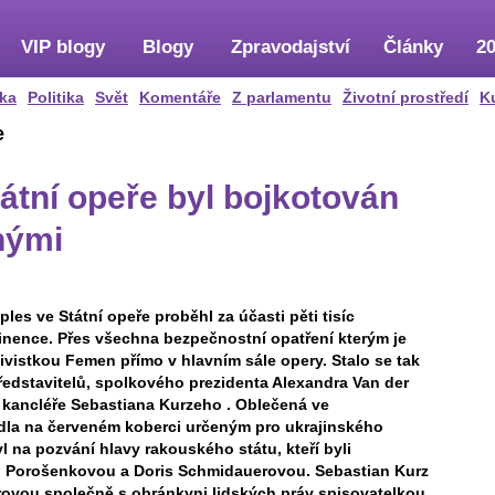
VIP blogy
Blogy
Zpravodajství
Články
20
ka
Politika
Svět
Komentáře
Z parlamentu
Životní prostředí
K
e
átní opeře byl bojkotován
nými
les ve Státní opeře proběhl za účasti pěti tisíc
nence. Přes všechna bezpečnostní opatření kterým je
vistkou Femen přímo v hlavním sále opery. Stalo se tak
ředstavitelů, spolkového prezidenta Alexandra Van der
o kancléře Sebastiana Kurzeho . Oblečená ve
dla na červeném koberci určeným pro ukrajinského
l na pozvání hlavy rakouského státu, kteří byli
 Porošenkovou a Doris Schmidauerovou. Sebastian Kurz
erovou společně s obránkyni lidských práv spisovatelkou