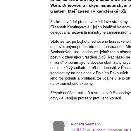
Waris Dirieovou a irským ministerským 
Gastem, kteří zasedli v kancléřské lóži.
Zatím co vládní představitelé lidové strany byl
Elisabeth Köstingerové , jejich koaliční kolego
delegovaná nezávislá ministryně zahraničních v
Stalo se tak po bojkotu lednového buršáckého 
doprovázenými protestními demonstracemi. Mís
Svobodných Udo Landbauer, jehož tento německý 
zpěvník zlehčující vraždění Židů. Nacházejí s
milionů“ připomínající židovské oběti zahynulý
nacistické výsadkáře, kteří se dopustili v Řec
kandidatury na poslance v Dolních Rakousích. Š
jeho rozhodnutí a prohlásil, že údajně v jeho 
na extremistické skupiny.
Zřejmě neúčast politiků a stoupenců Svobodných
obvyklé veřejné protesty proti jeho konání.
Richard Seemann
Další články - Richard Seemann
,
VIP 