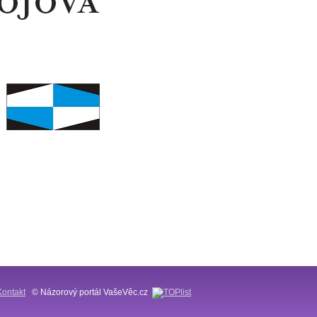
Kontakt
© Názorový portál VašeVěc.cz