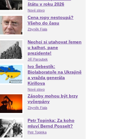
štátu v roku 2026
Nové slovo
Cena ropy nestoupá?
Všeho do času
Zbyněk Fiala
Nechci si utahovat řemen
u kalhot, pane
prezidente!
Jiří Paroubek
Ivo Šebestík:
Biolaboratoře na Ukrajině
a vražda generála
Kirillova
Nové slovo
Zásoby mohou být brzy
vyčerpány
Zbyněk Fiala
Petr Topinka: Za koho
mluví Bernd Posselt?
Petr Topinka