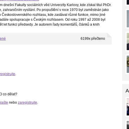
 dnešní Fakulty sociálních věd Univerzity Karlovy, kde získal titul PhDr.
 zahraničním vysílání. Po propuštění v roce 1970 byl zaměstnán jako
užeb Československého rozhlasu, kde zastával různé funkce, mimo jiné
 nadále spolupracuje s Českým rozhlasem. Od roku 1997 až 2008 byl
 let funkci předsedy. Je autorem řady komentářů, článků a knih
bené
6199x přečteno
registrujte
.
A
 co dělat?
hlašte
nebo
zaregistrujte
.