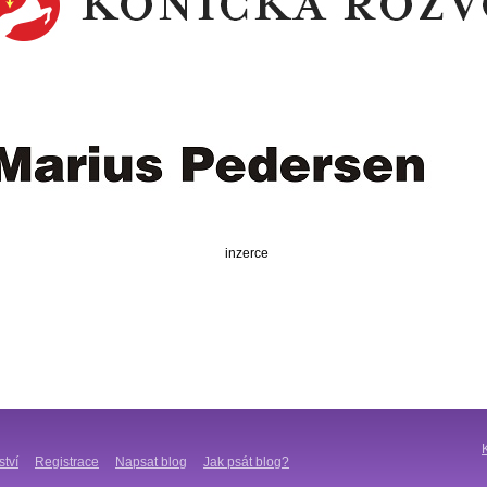
inzerce
ství
Registrace
Napsat blog
Jak psát blog?