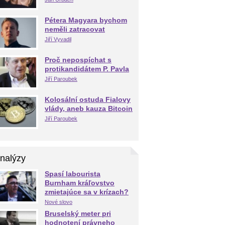
Pétera Magyara bychom
neměli zatracovat
Jiří Vyvadil
Proč nepospíchat s
protikandidátem P. Pavla
Jiří Paroubek
Kolosální ostuda Fialovy
vlády, aneb kauza Bitcoin
Jiří Paroubek
nalýzy
Spasí labourista
Burnham kráľovstvo
zmietajúce sa v krízach?
Nové slovo
Bruselský meter pri
hodnotení právneho