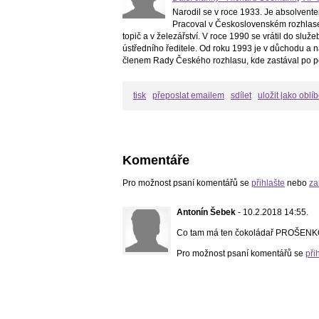
Narodil se v roce 1933. Je absolventem
Pracoval v Československém rozhlase,
topič a v železářství. V roce 1990 se vrátil do sl
ústředního ředitele. Od roku 1993 je v důchodu a
členem Rady Českého rozhlasu, kde zastával po pět
tisk
přeposlat emailem
sdílet
uložit jako oblí
Komentáře
Pro možnost psaní komentářů se
přihlašte
nebo
za
Antonín Šebek
- 10.2.2018 14:55.
Co tam má ten čokoládař PROŠENKO
Pro možnost psaní komentářů se
při