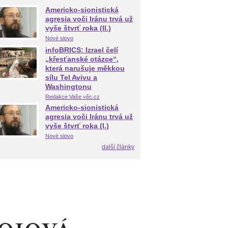
Americko-sionistická
agresia voči Iránu trvá už
vyše štvrť roka (II.)
Nové slovo
infoBRICS: Izrael čelí
„křesťanské otázce“,
která narušuje měkkou
sílu Tel Avivu a
Washingtonu
Redakce Vaše věc.cz
Americko-sionistická
agresia voči Iránu trvá už
vyše štvrť roka (I.)
Nové slovo
další články