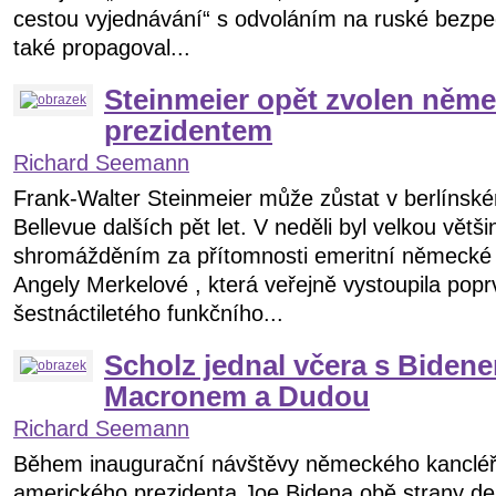
cestou vyjednávání“ s odvoláním na ruské bezpe
také propagoval...
Steinmeier opět zvolen něm
prezidentem
Richard Seemann
Frank-Walter Steinmeier může zůstat v berlínsk
Bellevue dalších pět let. V neděli byl velkou vět
shromážděním za přítomnosti emeritní německé 
Angely Merkelové , která veřejně vystoupila pop
šestnáctiletého funkčního...
Scholz jednal včera s Biden
Macronem a Dudou
Richard Seemann
Během inaugurační návštěvy německého kancléř
amerického prezidenta Joe Bidena obě strany de