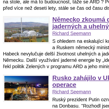
na stole, ale má to budoucnost, táže se ARD ? P
před více než deseti lety, stále se čas od času dis
Německo zkoumá de
jaderných a uhelný
Richard Seemann
S ohledem na eskalující 
a Ruskem německý minist
Habeck nevylučuje delší životnost uhelných a jad
Německu. Další využívání jaderné energie by „id
řekl politik Zelených v programu ARD a jeho minis
Rusko zahájilo v U
operace
Richard Seemann
Ruský prezident Putin ozn
na Donbasu. "Rozhodl jse