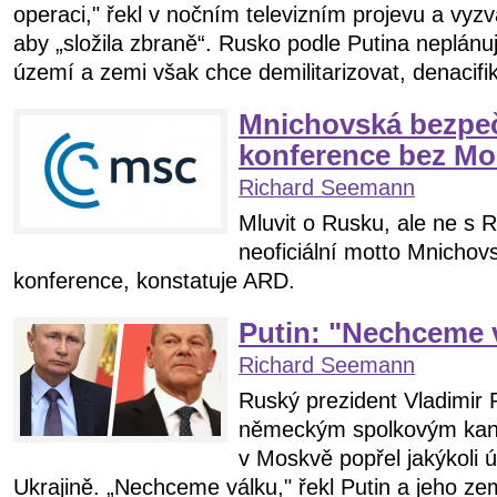
operaci," řekl v nočním televizním projevu a vyz
aby „složila zbraně“. Rusko podle Putina neplánuj
území a zemi však chce demilitarizovat, denacifik
Mnichovská bezpe
konference bez M
Richard Seemann
Mluvit o Rusku, ale ne s 
neoficiální motto Mnichov
konference, konstatuje ARD.
Putin: "Nechceme 
Richard Seemann
Ruský prezident Vladimir 
německým spolkovým kan
v Moskvě popřel jakýkoli 
Ukrajině. „Nechceme válku," řekl Putin a jeho zem