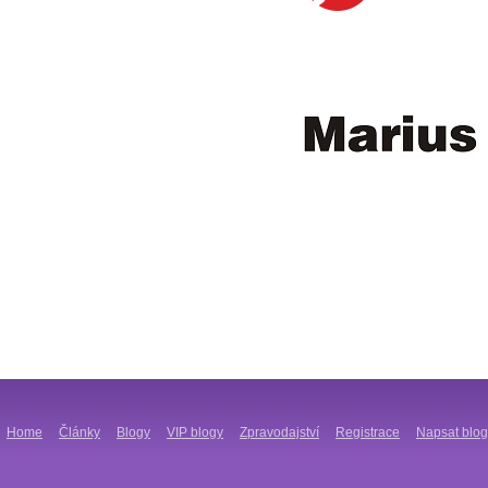
Home
Články
Blogy
VIP blogy
Zpravodajství
Registrace
Napsat blog