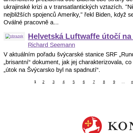
ukrajinské krizi a v transatlantických vztazích. 
nejbližších spojenců Ameriky," řekl Biden, když 
Oválné pracovně a...
Helvetská Luftwaffe útočí n
Richard Seemann
V aktuálním pořadu švýcarské stanice SRF „Run
„brisantní“ dokument, jak jej charakterizovala, c
„útok na Švýcarsko byl na spadnutí“.
1
2
3
4
5
6
7
8
9
…
n