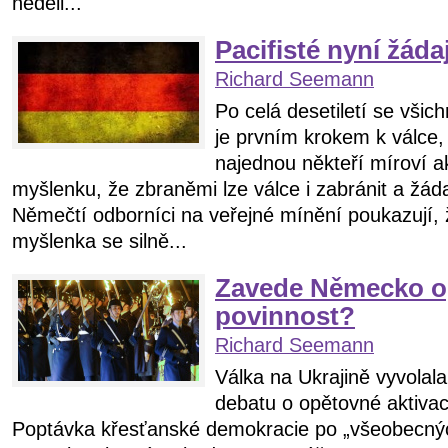
neděli...
Pacifisté nyní žáda
Richard Seemann
Po celá desetiletí se všich
je prvním krokem k válce,
najednou někteří míroví akt
myšlenku, že zbraněmi lze válce i zabránit a žáda
Němečtí odborníci na veřejné mínění poukazují, 
myšlenka se silně...
Zavede Německo o
povinnost?
Richard Seemann
Válka na Ukrajině vyvola
debatu o opětovné aktivac
Poptávka křesťanské demokracie po „všeobecných