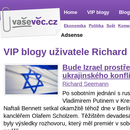
Home
VIP blogy
Blog
Ekonomika
Politika
Svět
Kome
Adsense
VIP blogy uživatele Richar
Bude Izrael prostř
ukrajinského konfl
Richard Seemann
Po sobotním jednání s ru
Vladimirem Putinem v Krem
Naftali Bennett setkal okamžitě téhož dne v Ber
kancléřem Olafem Scholzem. Těžištěm devadesá
byly výsledky rozhovoru, který měl premiér v sob