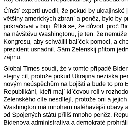
Čínští experti uvedli, že pokud by ukrajinské
většiny amerických zbraní a peněz, bylo by p
pokračovat v boji. Říká se, že důvod, proč B
na návštěvu Washingtonu, je ten, že nemůže 
Kongresu, aby schválili balíček pomoci, a chc
prezident usnadnil. Sám Zelenskij přitom jed
zájmu.
Global Times soudí, že v tomto případě Biden 
stejný cíl, protože pokud Ukrajina nezíská pe
novým neúspěchům na bojišti a bude to pro B
Republikáni, kteří mají klíčovou roli v rozhod
Zelenského cíle nesdílejí, protože oni a jejich 
Washington má mnohem naléhavější obavy a 
od Spojených států příliš mnoho peněz. Repub
Bidenova administrativa a demokraté prohráli