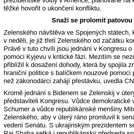
prezidentské volby v Americe, plánované na k
těžké hovořit o ukončení konfliktu.
Snaží se prolomit patovou 
Zelenského návštěva ve Spojených státech, 
v neděli, je již třetí Zelenského od začátku ko
Právě v tuto chvíli jsou jednání v Kongresu 
pomoci Kyjevu v kritické fázi. Mezitím se ne
přiblížil k dosažení dohody, která by spojila 
hraniční politice s balíčkem nouzové pomoci p
než zákonodárci zahájí přestávku, uvedla C
Kromě jednání s Bidenem se Zelenskij v úter
představiteli Kongresu. Vůdce demokratické 
Schumer a vůdce republikánské menšiny Mit
Zelenského, aby v úterý ráno promluvil k se
vedení Senátu. S ukrajinským prezidentem s
Raj Shaha setká i republikánský předseda 