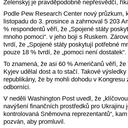
Zelenskyj je pravděpodobně nepřesvědčí, říkaj
Podle Pew Research Center nový průzkum, kt
listopadu do 3. prosince a zahrnoval 5 203 A
% respondentů věří, že „Spojené státy poskytu
mnoho pomoci“. v jeho boji s Ruskem. Záro
tvrdí, že „Spojené státy poskytují potřebné m
pouze 18 % tvrdí, že „pomoci není dostatek“.
To znamená, že asi 60 % Američanů věří, že
Kyjev udělal dost a to stačí. Takové výsledky
republikány, že by mohli dohodu v Kongresu z
odborníci.
V neděli Washington Post uvedl, že „klíčovo
navýšení finančních prostředků pro Ukrajinu 
kontrolovaná Sněmovna reprezentantů“, kam 
pozván, aby promluvil.