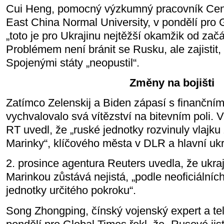
Cui Heng, pomocný výzkumný pracovník Cent
East China Normal University, v pondělí pro G
„toto je pro Ukrajinu nejtěžší okamžik od začá
Problémem není bránit se Rusku, ale zajistit
Spojenými státy „neopustil“.
Změny na bojišti
Zatímco Zelenskij a Biden zápasí s finanční
vychvalovalo svá vítězství na bitevním poli. V
RT uvedl, že „ruské jednotky rozvinuly vlajk
Marinky“, klíčového města v DLR a hlavní ukr
2. prosince agentura Reuters uvedla, že ukra
Marinkou zůstává nejistá, „podle neoficiálníc
jednotky určitého pokroku“.
Song Zhongping, čínský vojenský expert a tele