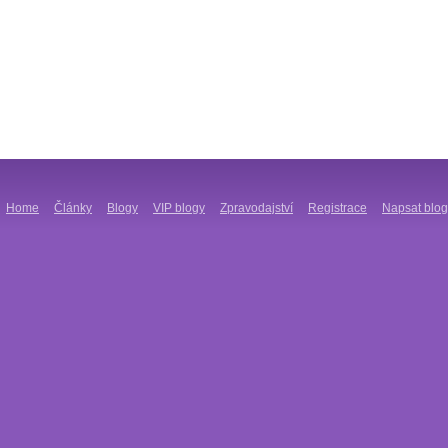
Home
Články
Blogy
VIP blogy
Zpravodajství
Registrace
Napsat blog