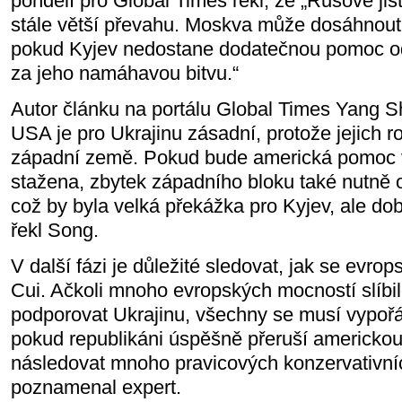
pondělí pro Global Times řekl, že „Rusové jist
stále větší převahu. Moskva může dosáhnout 
pokud Kyjev nedostane dodatečnou pomoc od
za jeho namáhavou bitvu.“
Autor článku na portálu Global Times Yang S
USA je pro Ukrajinu zásadní, protože jejich ro
západní země. Pokud bude americká pomoc
stažena, zbytek západního bloku také nutně
což by byla velká překážka pro Kyjev, ale do
řekl Song.
V další fázi je důležité sledovat, jak se evro
Cui. Ačkoli mnoho evropských mocností slíbi
podporovat Ukrajinu, všechny se musí vypořád
pokud republikáni úspěšně přeruší americko
následovat mnoho pravicových konzervativních
poznamenal expert.