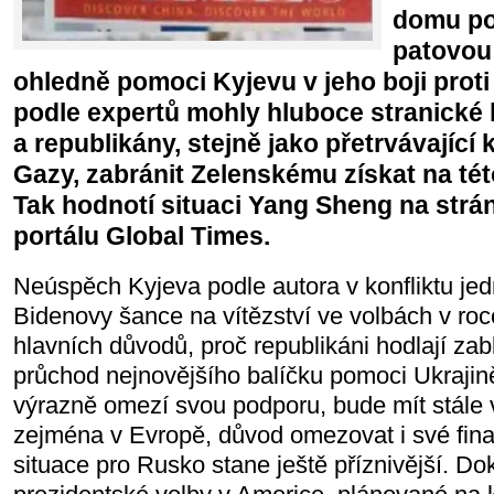
domu po
patovou
ohledně pomoci Kyjevu v jeho boji prot
podle expertů mohly hluboce stranické
a republikány, stejně jako přetrvávající 
Gazy, zabránit Zelenskému získat na tét
Tak hodnotí situaci Yang Sheng na str
portálu Global Times.
Neúspěch Kyjeva podle autora v konfliktu je
Bidenovy šance na vítězství ve volbách v roce
hlavních důvodů, proč republikáni hodlají za
průchod nejnovějšího balíčku pomoci Ukraji
výrazně omezí svou podporu, bude mít stále
zejména v Evropě, důvod omezovat i své fin
situace pro Rusko stane ještě příznivější. D