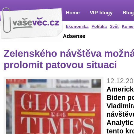
Home
VIP blogy
Blog
Ekonomika
Politika
Svět
Kome
Adsense
Zelenského návštěva možn
prolomit patovou situaci
12.12.20
Americk
Biden po
Vladimi
návštěv
Analytic
tento kr