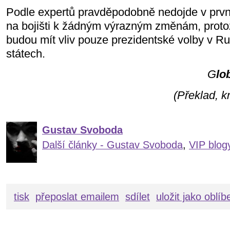
Podle expertů pravděpodobně nedojde v první
na bojišti k žádným výrazným změnám, protož
budou mít vliv pouze prezidentské volby v R
státech.
G
lo
(Překlad, 
Gustav Svoboda
Další články - Gustav Svoboda
,
VIP blog
tisk
přeposlat emailem
sdílet
uložit jako oblí