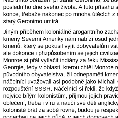
posledního dne svého života. A tuto přísahu s
konce, třebaže nakonec po mnoha útěcích z r
starý Geronimo umírá.
Jiným příběhem koloniálně arogantního zac
kmeny Severní Ameriky nám nabízí osud jed
kmenů, který se pokusil vyjít dobyvatelům vs
ale dokonce i přizpůsobením se jejich civiliz
Monroe si přál vytlačit indiány za řeku Missi
Georgie, tedy v oblasti, kterou chtěl Monroe r
původního obyvatelstva, žil odnepaměti kmen
náčelníci uvažovali asi podobně jako Michai
rozpouštění SSSR. Náčelníci si řekli, že když
nejvíce bílým kolonistům, přijmou jejich pravi
oblečení, třeba i víru a naučí své děti anglicky
kolonisté brát za sobě rovné, budou je respek
ponechají na jejich půdě, v jejich domovech a 