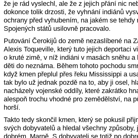
že je rád vyslechl, ale že z jejich přání nic 
dokonce tolik drzosti, že vyhnání indiánů vysvě
ochrany před vyhubením, na jakém se tehdy
Spojených států usilovně pracovalo.
Putování Čerokijů do země nezaslíbené na 
Alexis Toqueville, který tuto jejich deportaci v
o kruté zimě, v níž indiáni v masách sněhu a 
děti do neznáma. Během tohoto pochodu smrti
když kmen přeplul přes řeku Mississippi a us
tak bylo už jednak pozdě na to, aby ji osel, h
nacházely vojenské oddíly, které zakrátko hna
alespoň trochu vhodné pro zemědělství, na 
horší.
Takto tedy skončil kmen, který se pokusil přij
svých dobyvatelů a hledal všechny způsoby, ja
dobrém. Marně. S dobyvateli se totiž po dob