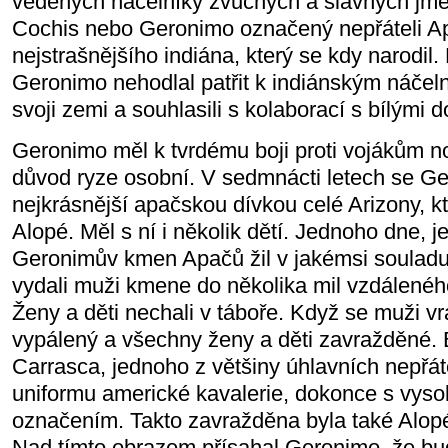
vedených náčelníky zvučných a slavných jme
Cochis nebo Geronimo označený nepřáteli A
nejstrašnějšího indiána, který se kdy narodil
Geronimo nehodlal patřit k indiánským náčeln
svoji zemi a souhlasili s kolaborací s bílými d
Geronimo měl k tvrdému boji proti vojákům 
důvod ryze osobní. V sedmnácti letech se Ge
nejkrásnější apačskou dívkou celé Arizony, k
Alopé. Měl s ní i několik dětí. Jednoho dne, j
Geronimův kmen Apačů žil v jakémsi souladu s
vydali muži kmene do několika mil vzdálenéh
Ženy a děti nechali v táboře. Když se muži vrát
vypálený a všechny ženy a děti zavražděné. B
Carrasca, jednoho z většiny úhlavních nepřát
uniformu americké kavalerie, dokonce s vy
označením. Takto zavražděna byla také Alopé 
Nad tímto obrazem přísahal Geronimo, že bu