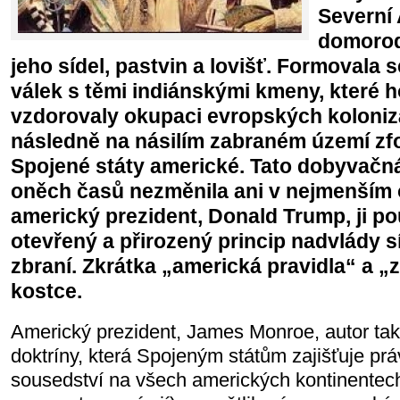
Severní 
domorod
jeho sídel, pastvin a lovišť. Formovala
válek s těmi indiánskými kmeny, které 
vzdorovaly okupaci evropských kolonizát
následně na násilím zabraném území zfor
Spojené státy americké. Tato dobyvačná
oněch časů nezměnila ani v nejmenším
americký prezident, Donald Trump, ji po
otevřený a přirozený princip nadvlády sí
zbraní. Zkrátka „americká pravidla“ a 
kostce.
Americký prezident, James Monroe, autor t
doktríny, která Spojeným státům zajišťuje p
sousedství na všech amerických kontinentec