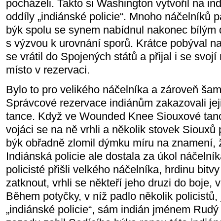
pocházeli. Takto si Washington vytvořil na i
oddíly „indiánské policie“. Mnoho náčelníků p
býk spolu se synem nabídnul nakonec bílým
s výzvou k urovnání sporů. Krátce pobýval 
se vrátil do Spojených států a přijal i se svoj
místo v rezervaci.
Bylo to pro velikého náčelníka a zároveň ša
Správcové rezervace indiánům zakazovali jeji
tance. Když ve Wounded Knee Siouxové tanc
vojáci se na ně vrhli a několik stovek Siouxů 
býk obřadně zlomil dýmku míru na znamení, ž
Indiánská policie ale dostala za úkol náčelní
policisté přišli velkého náčelníka, hrdinu bitvy
zatknout, vrhli se někteří jeho druzi do boje, v
Během potyčky, v níž padlo několik policistů,
„indiánské policie“, sám indián jménem Rud