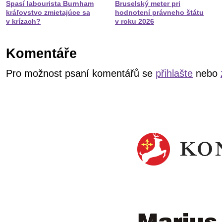
Spasí labourista Burnham
Bruselský meter pri
kráľovstvo zmietajúce sa
hodnotení právneho štátu
v krízach?
v roku 2026
Komentáře
Pro možnost psaní komentářů se
přihlašte
nebo