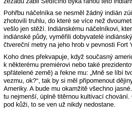
zezadu zabil Sedícího býka ranou této indián
Pohřbu náčelníka se nesměl žádný indián zúč
zhotovili truhlu, do které se více než dvoume
vešlo jen stěží. Indiánskému náčelníkovi, kte
indiánské půdy, vyměřili dobyvatelé indiánskýc
čtvereční metry na jeho hrob v pevnosti Fort 
Koho dnes překvapuje, když současný americk
k některému premiérovi nebo také prezidento
spřátelené země) a řekne mu: „Mně se líbí tvo
vezmu, ok?“, tak by si měl připomenout dějin
Ameriky. A bude mu okamžitě všechno jasné.
tu nejmenší, úplně titěrnou kultivací chování
pod kůži, to se ven už nikdy nedostane.