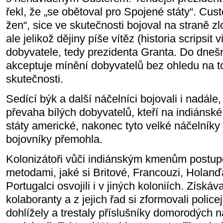
řekl, že „se obětoval pro Spojené státy“. Cust
žen“, sice ve skutečnosti bojoval na straně z
ale jelikož dějiny píše vítěz (historia scripsit v
dobyvatele, tedy prezidenta Granta. Do dneš
akceptuje mínění dobyvatelů bez ohledu na to
skutečnosti.
Sedící býk a další náčelníci bojovali i nadále
převaha bílých dobyvatelů, kteří na indiánské
státy americké, nakonec tyto velké náčelníky
bojovníky přemohla.
Kolonizátoři vůči indiánským kmenům postupo
metodami, jaké si Britové, Francouzi, Holan
Portugalci osvojili i v jiných koloniích. Získáva
kolaboranty a z jejich řad si zformovali policej
dohlížely a trestaly příslušníky domorodých n