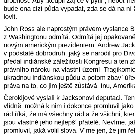
drobnost. Aby „koupil zajíce v pytli“, neboť ne
bude ona cizí půda vypadat, zda se dá na ní ž
lovit.
John Ross ale naprostým právem vyslance Bí
z Washingtonu odmítá. Odmítá jej opakovaně
novým americkým prezidentem, Andrew Jacks
v podstatě dobrodruh, jaký se narodil pro Di
předal indiánské záležitosti Kongresu a ten zb
právního nároku na vlastní území. Tragikomi
ukradnou indiánskou půdu a potom zbaví úř
práva na to, co jim ještě zůstává. Inu, Amerik
Čerokijové vyslali k Jacksonovi deputaci. Ten 
vlídně, možná k nim i dokonce promluvil jako
rád říká, že má všechny rád a že všichni, kte
jsou vlastně jeho nejlepší přátelé. Nevíme, j
promluvil, jaká volil slova. Víme jen, že jim ř