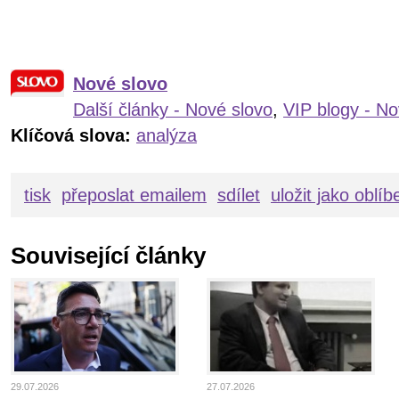
Nové slovo
Další články - Nové slovo
,
VIP blogy - No
Klíčová slova:
analýza
tisk
přeposlat emailem
sdílet
uložit jako oblí
Související články
29.07.2026
27.07.2026