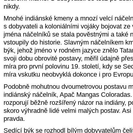
nikdy.
Mnohé indiánské kmeny a mnozí velcí náčelní
s dobyvateli a koloniálními vojáky bojovat ze 
jména náčelníků se stala pověstnými a také n
vstoupily do historie. Slavným náčelníkem k
býk, jehož jméno v rodném jazyce znělo Tata
svoji dobu obrovité postavy, měřil údajně pře
míra pro první polovinu 19. století, kdy se Se
míra vskutku neobvyklá dokonce i pro Evropu
Podobně mohutnou dvoumetrovou postavu měl
indiánský náčelník, Apač Mangas Coloradas.
rozporují běžně rozšířený názor na indiány, po
skoro výhradně lidé velmi malých postav. Asi 
pravda.
Sedící býk se rozhodl bílým dobyvatelům čel