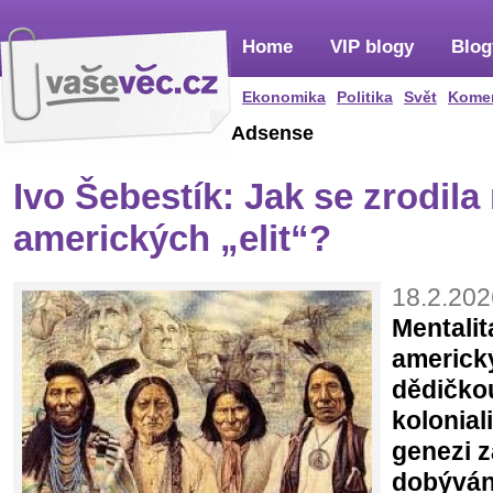
Home
VIP blogy
Blog
Ekonomika
Politika
Svět
Kome
Adsense
Ivo Šebestík: Jak se zrodila
amerických „elit“?
18.2.202
Mentalit
americký
dědičko
kolonial
genezi 
dobýván