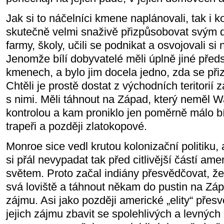
Jak si to náčelníci kmene naplánovali, tak i ko
skutečně velmi snaživě přizpůsobovat svým 
farmy, školy, učili se podnikat a osvojovali si
Jenomže bílí dobyvatelé měli úplně jiné před
kmenech, a bylo jim docela jedno, zda se přiz
Chtěli je prostě dostat z východních teritorií 
s nimi. Měli táhnout na Západ, který neměl W
kontrolou a kam proniklo jen poměrně málo b
trapeři a později zlatokopové.
Monroe sice vedl krutou kolonizační politiku,
si přál nevypadat tak před citlivější částí am
světem. Proto začal indiány přesvědčovat, že
svá loviště a táhnout někam do pustin na Zápa
zájmu. Asi jako později americké „elity“ přesv
jejich zájmu zbavit se spolehlivých a levnýc