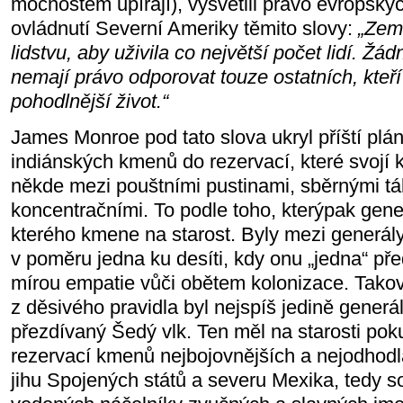
mocnostem upírají), vysvětlil právo evropský
ovládnutí Severní Ameriky těmito slovy:
„Zem
lidstvu, aby uživila co největší počet lidí. Ž
nemají právo odporovat touze ostatních, kteří c
pohodlnější život.“
James Monroe pod tato slova ukryl příští plá
indiánských kmenů do rezervací, které svojí k
někde mezi pouštními pustinami, sběrnými tá
koncentračními. To podle toho, kterýpak gene
kterého kmene na starost. Byly mezi generály 
v poměru jedna ku desíti, kdy onu „jedna“ před
mírou empatie vůči obětem kolonizace. Tako
z děsivého pravidla byl nejspíš jedině generá
přezdívaný Šedý vlk. Ten měl na starosti pok
rezervací kmenů nejbojovnějších a nejodhod
jihu Spojených států a severu Mexika, tedy 