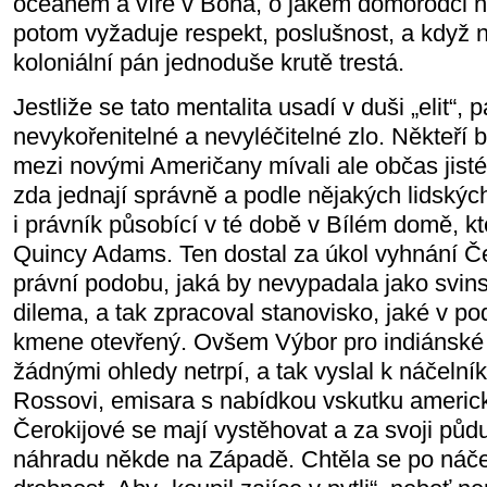
oceánem a víře v Boha, o jakém domorodci ni
potom vyžaduje respekt, poslušnost, a když n
koloniální pán jednoduše krutě trestá.
Jestliže se tato mentalita usadí v duši „elit“, 
nevykořenitelné a nevyléčitelné zlo. Někteří b
mezi novými Američany mívali ale občas jisté
zda jednají správně a podle nějakých lidských
i právník působící v té době v Bílém domě, k
Quincy Adams. Ten dostal za úkol vyhnání Če
právní podobu, jaká by nevypadala jako svi
dilema, a tak zpracoval stanovisko, jaké v p
kmene otevřený. Ovšem Výbor pro indiánské 
žádnými ohledy netrpí, a tak vyslal k náčelní
Rossovi, emisara s nabídkou vskutku americ
Čerokijové se mají vystěhovat a za svoji půdu
náhradu někde na Západě. Chtěla se po náčel