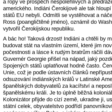
a ropy ve prospěch nespolehlivých a předra
amerického. Indiáni Čerokijové ale tak hloupí 
států EU nebyli. Odmítli se vystěhovat a náče
Ross (poangličtěné jméno), oznámil do Wash
vytvořil Čerokijskou republiku.
A bác ho! Taková drzost! Indiáni a chtěli by m
budovat stát na vlastním území, které jim no
počestnosti a lásce k rudým bratrům ráčili d
Guvernér Georgie přišel na nápad, jaký pozděj
Spojených států uplatňovat hodně často. Čero
Unie, což je podle ústavních článků nepřípus
odsuzování indiánských králů v Latinské Ame
španělských dobyvatelů za kacířství a neposl
španělskému králi. Je to úplně běžná koloniál
Kolonizátor přijde do cizí země, ukradne ji, us
státní celek, obyvatelstvo podřídí panovníkov