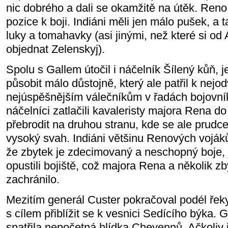
nic dobrého a dali se okamžitě na útěk. Reno 
pozice k boji. Indiáni měli jen málo pušek, a t
luky a tomahavky (asi jinými, než které si od
objednat Zelenskyj).
Spolu s Gallem útočil i náčelník Šílený kůň,
působit málo důstojně, který ale patřil k nej
nejúspěšnějším válečníkům v řadách bojovní
náčelníci zatlačili kavaleristy majora Rena do ř
přebrodit na druhou stranu, kde se ale prudc
vysoký svah. Indiáni většinu Renových vojáků 
že zbytek je zdecimovaný a neschopný boje, j
opustili bojiště, což majora Rena a několik z
zachránilo.
Mezitím generál Custer pokračoval podél řeky
s cílem přiblížit se k vesnici Sedícího býka. 
spatřila nepočetná hlídka Cheyennů. Ačkoliv j