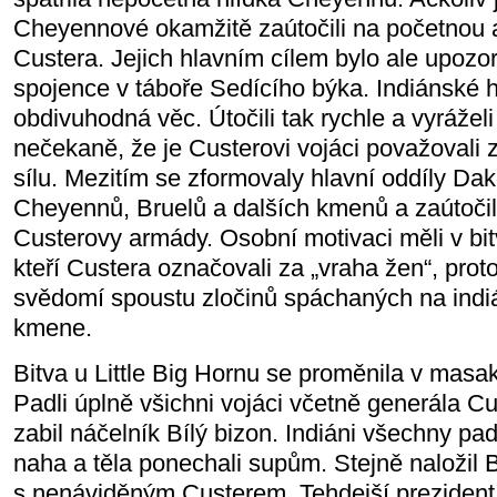
Cheyennové okamžitě zaútočili na početnou
Custera. Jejich hlavním cílem bylo ale upozo
spojence v táboře Sedícího býka. Indiánské h
obdivuhodná věc. Útočili tak rychle a vyrážel
nečekaně, že je Custerovi vojáci považovali
sílu. Mezitím se zformovaly hlavní oddíly Da
Cheyennů, Bruelů a dalších kmenů a zaútočil
Custerovy armády. Osobní motivaci měli v b
kteří Custera označovali za „vraha žen“, pro
svědomí spoustu zločinů spáchaných na indiá
kmene.
Bitva u Little Big Hornu se proměnila v masa
Padli úplně všichni vojáci včetně generála C
zabil náčelník Bílý bizon. Indiáni všechny padl
naha a těla ponechali supům. Stejně naložil B
s nenáviděným Custerem. Tehdejší prezident,