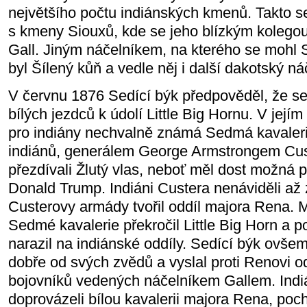
největšího počtu indiánských kmenů. Takto se
s kmeny Siouxů, kde se jeho blízkým kolegou 
Gall. Jiným náčelníkem, na kterého se mohl 
byl Šílený kůň a vedle něj i další dakotský n
V červnu 1876 Sedící býk předpověděl, že se 
bílých jezdců k údolí Little Big Hornu. V její
pro indiány nechvalně známá Sedmá kavaler
indiánů, generálem George Armstrongem Cus
přezdívali Žlutý vlas, neboť měl dost možná
Donald Trump. Indiáni Custera nenáviděli až 
Custerovy armády tvořil oddíl majora Rena. 
Sedmé kavalerie překročil Little Big Horn a p
narazil na indiánské oddíly. Sedící býk ovše
dobře od svých zvědů a vyslal proti Renovi o
bojovníků vedených náčelníkem Gallem. Indiá
doprovázeli bílou kavalerii majora Rena, pocho