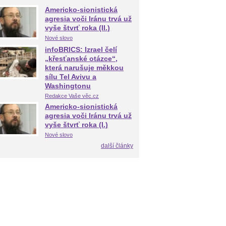
Americko-sionistická
agresia voči Iránu trvá už
vyše štvrť roka (II.)
Nové slovo
infoBRICS: Izrael čelí
„křesťanské otázce“,
která narušuje měkkou
sílu Tel Avivu a
Washingtonu
Redakce Vaše věc.cz
Americko-sionistická
agresia voči Iránu trvá už
vyše štvrť roka (I.)
Nové slovo
další články