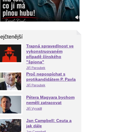
ejčtenější
Trapná spravedlnost ve
vykonstruovaném
případě čínského
"špiona"
Jiří Paroubek
Proč nepospíchat s
protikandidátem P. Pavla
Jiří Paroubek
Pétera Magyara bychom
neměli zatracovat
Jiří Vyvadil
Jan Campbell: Ceuta a
jak dále
Jan Campbell