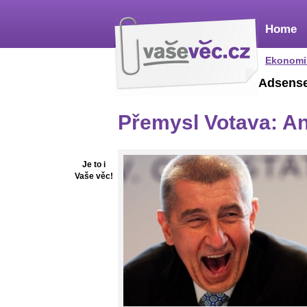
Home
Ekonomi
Adsens
Přemysl Votava: An
Je to i
Vaše věc!