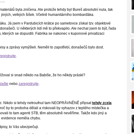
....
ateriálů byla zničena. Ale protože tehdy byl Bureš absolutní nula, tak
 u jiných, velkých šišek. Včetně humanitárního bombarďáka.
háku. Já jsem v Pardubicích krátce po sametovce získal tzv. objektové
í donašeči. U některých lidí mě to překvapilo. Ale nechal jsem to být, řada
, kterých se dopustili. Fabrika se nakonec v kuponové privatizaci
isy a zprávy vymýšleli. Neměli to zapotřebí, donašečů bylo dost.
registrujte
.
těžoval si snad někdo na Babiše, že ho někdy práskl?
hlašte
nebo
zaregistrujte
.
ane. Nikdo si tehdy netroufnul tam NEOPRÁVNĚNĚ připsat
tehdy zcela
oč by to proboha dělali a riskovali by vyhazov z teplého místečka a
isovali to tam agenti STB, těm absolutně nevěříme. Takže kdo jiný a
a evidence neměla chybu.
pisy, to Vás ubezpečuji.