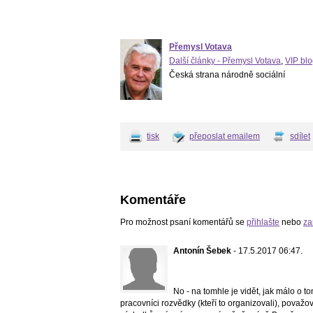
Přemysl Votava
Další články - Přemysl Votava
,
VIP blo
Česká strana národně sociální
tisk
přeposlat emailem
sdílet
Komentáře
Pro možnost psaní komentářů se
přihlašte
nebo
za
Antonín Šebek
- 17.5.2017 06:47.
No - na tomhle je vidět, jak málo o t
pracovníci rozvědky (kteří to organizovali), považov