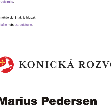
registrujte
.
někdo vidí jinak, je hlupák.
hlašte
nebo
zaregistrujte
.