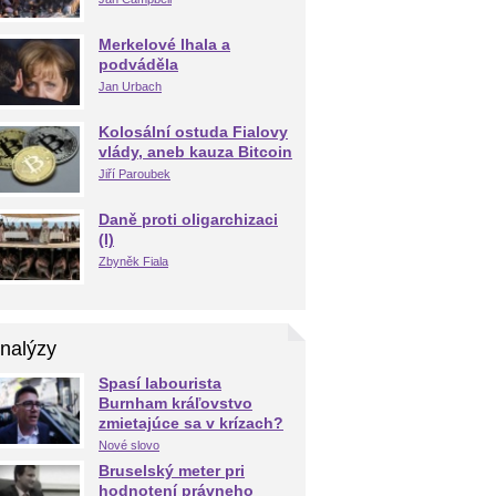
Merkelové lhala a
podváděla
Jan Urbach
Kolosální ostuda Fialovy
vlády, aneb kauza Bitcoin
Jiří Paroubek
Daně proti oligarchizaci
(I)
Zbyněk Fiala
nalýzy
Spasí labourista
Burnham kráľovstvo
zmietajúce sa v krízach?
Nové slovo
Bruselský meter pri
hodnotení právneho