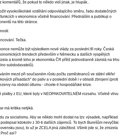
 z komentářů, že
pokud to někdo vidí jinak, je hlupák.
.
ožit vysokoškolské vzdělání odpovídajícího směru, řadu dodatečných
ch funkcích v ekonomice včetně financování. Přednáším a publikuji o
onentů na této stránce.
nosti:
ancování. Tečka.
konce nemůže být výsledkem nové vlády za poslední tři roky. Česká
 na ekonomických trendech především v Německu a dalších vyspělých
ela a kromě toho je ekonomika ČR příliš jednostranně závislá na trhu
plno subdodavatelů).
áním mezd při současném růstu počtu zaměstnanců ve státní sféře!
kových přísadách" do paliv a v poslední době i v oblasti zbrojení (proti
ezervy na období útlumu - chcete-li hospodářské krize.
šené platby z EU, které byly v NEOPAKOVATELNÉM rozsahu. Včetně vlivu
se má kritika netýká.
 za socialismu. Aby se někdo mohl dostat na tzv. výsadek, například
 podepsal kdokoliv z 30-ti dalších zájemců. To bych Burešům nevyčítal.
ensku jsou), to už je ZCELA jiná záležitost. Všimli jste si, že zmizela
 Proč asi?