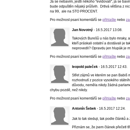
Já se nebavím, jestli někoho "evidovali", já se bavím
bude odpuštěn nějaký průšvih. Drtivá většina z nich
na 99, ale na STO PROCENT.
Pro možnost psaní komentářů se
přihlašte
nebo
za
Jan Novotný
- 16.5.2017 13:08.
Takových Burešů u nás bylo mraky, ani
kteří práskali ostatní a dostávali je
neprovedli? Opravdu jen hlupák je m
Pro možnost psaní komentářů se
přihlašte
nebo
za
leopold paleček
- 16.5.2017 12:43.
Střet zájmů ve kterém se pan Babiš 
rozhodnutí z pozice vysokého státní
důvodu, neměla nikdy žádná parlamen
chybu pozdě, než nikdy.
Pro možnost psaní komentářů se
přihlašte
nebo
za
Antonín Šebek
- 16.5.2017 12:24.
Jak to tak sleduji, tak podle článků a
Přiznám se, že jsem článek přečetl tř