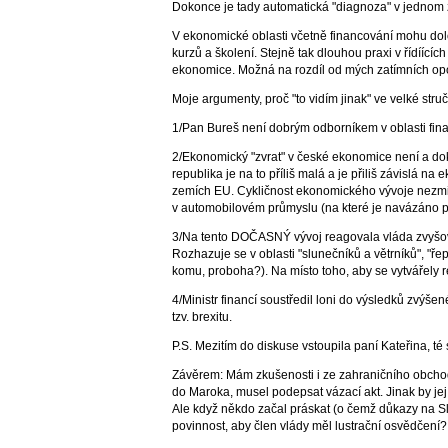
Dokonce je tady automatická "diagnoza" v jednom
V ekonomické oblasti včetně financování mohu dol
kurzů a školení. Stejně tak dlouhou praxi v řídíící
ekonomice. Možná na rozdíl od mých zatímních op
Moje argumenty, proč "to vidím jinak" ve velké struč
1/Pan Bureš není dobrým odborníkem v oblasti fin
2/Ekonomický "zvrat" v české ekonomice není a do
republika je na to příliš malá a je přiliš závislá
zemích EU. Cykličnost ekonomického vývoje nezmiz
v automobilovém průmyslu (na které je navázáno 
3/Na tento DOČASNÝ vývoj reagovala vláda zvyšov
Rozhazuje se v oblasti "slunečníků a větrníků", "řep
komu, proboha?). Na místo toho, aby se vytvářely r
4/Ministr financí soustředil loni do výsledků zvý
tzv. brexitu.
P.S. Mezitím do diskuse vstoupila paní Kateřina, té 
Závěrem: Mám zkušenosti i ze zahraničního obchodu
do Maroka, musel podepsat vázací akt. Jinak by jej
Ale když někdo začal práskat (o čemž důkazy na Slov
povinnost, aby člen vlády měl lustrační osvědčení?