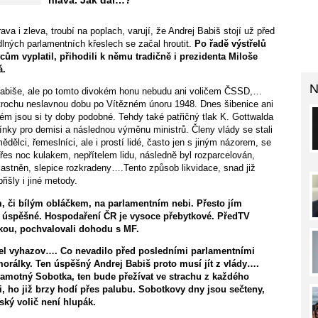
hlava. Jak dál…?
ava i zleva, troubí na poplach, varují, že Andrej Babiš stojí už před
lných parlamentních křeslech se začal hroutit.
Po řadě výstřelů
ům vyplatil, přihodili k němu tradičně i prezidenta Miloše
á.
N
 Babiše, ale po tomto divokém honu nebudu ani voličem ČSSD,…
trochu neslavnou dobu po Vítězném únoru 1948. Dnes šibenice ani
hém jsou si ty doby podobné. Tehdy také patřičný tlak K. Gottwalda
nky pro demisi a následnou výměnu ministrů. Členy vlády se stali
ědělci, řemeslníci, ale i prostí lidé, často jen s jiným názorem, se
přes noc kulakem, nepřítelem lidu, následně byl rozparcelován,
astněn, slepice rozkradeny….Tento způsob likvidace, snad již
řišly i jiné metody.
m, či bílým obláčkem, na parlamentním nebi. Přesto jím
 je úspěšné. Hospodaření ČR je vysoce přebytkové. PředTV
ukou, pochvalovali dohodu s MF.
šel vyhazov…. Co nevadilo před posledními parlamentními
orálky. Ten úspěšný Andrej Babiš proto musí jít z vlády….
samotný Sobotka, ten bude přežívat ve strachu z každého
, ho již brzy hodí přes palubu. Sobotkovy dny jsou sečteny,
ký volič není hlupák.