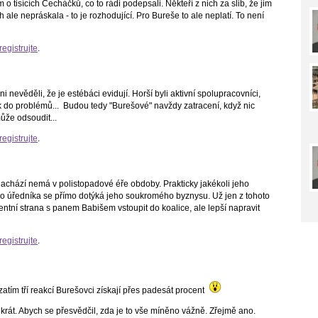
 o tisících Čecháčků, co to rádi podepsali. Někteří z nich za slib, že jim
 ale nepráskala - to je rozhodující. Pro Bureše to ale neplatí. To není
registrujte
.
 nevěděli, že je estébáci evidují. Horší byli aktivní spolupracovníci,
 tak do problémů... Budou tedy "Burešové" navždy zatracení, když nic
ůže odsoudit...
registrujte
.
nachází nemá v polistopadové éře obdoby. Prakticky jakékoli jeho
ho úředníka se přímo dotýká jeho soukromého byznysu. Už jen z tohoto
tní strana s panem Babišem vstoupit do koalice, ale lepší napravit
registrujte
.
 zatím tří reakcí Burešovci získají přes padesát procent
ikrát. Abych se přesvědčil, zda je to vše míněno vážně. Zřejmě ano.