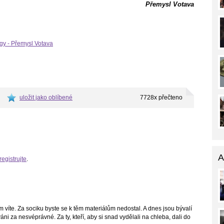
Přemysl Votava
gy - Přemysl Votava
uložit jako oblíbené
7728x přečteno
A
registrujte
.
om víte. Za sociku byste se k těm materiálům nedostal. A dnes jsou bývalí
áni za nesvéprávné. Za ty, kteří, aby si snad vydělali na chleba, dali do