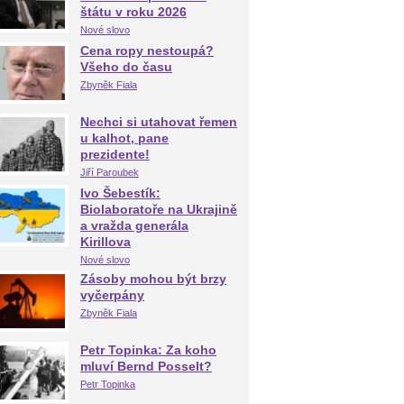
štátu v roku 2026
Nové slovo
Cena ropy nestoupá?
Všeho do času
Zbyněk Fiala
Nechci si utahovat řemen
u kalhot, pane
prezidente!
Jiří Paroubek
Ivo Šebestík:
Biolaboratoře na Ukrajině
a vražda generála
Kirillova
Nové slovo
Zásoby mohou být brzy
vyčerpány
Zbyněk Fiala
Petr Topinka: Za koho
mluví Bernd Posselt?
Petr Topinka