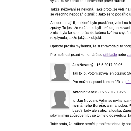
výsledků své práce neoprávněně právě Bureše .......
Takže stěžování se nekoná. Také proto, že většina m
se všechno nepodařilo zniíčit. Jako se to podařilo
Anebo to mají ti, na které bylo práskáno, velmi na 
zprávy. To jest, že ve fabrice byli také organizovan
z nich byla ke spolupráci dotlačena kvůlivá chybám
rozplynula, takže jakýpak objekt.
Opusťte prosím myšlenku, že si zpravodajci ty podp
Pro možnost psaní komentářů se
přihlašte
nebo
za
Jan Novotný
- 16.5.2017 20:06.
Tak to jo, Potom zbývá jen otázka: S
Pro možnost psaní komentářů se
při
Antonín Šebek
- 16.5.2017 19:25.
to: Jan Novotný. Velmi se mýlíte, p
neznámého Bureše,
ani náhodou. Pr
basu? Tady ale zvítězila logika: Zap
jakým jiným způsobem by se to mělo dosvědčit? T
Také proto, že vůbec neměli problém sehnat ty pod