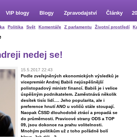
VIP blogy
Blogy
Zpravodajství
Články
20
ka
Politika
Svět
Komentáře
Z parlamentu
Životní prostředí
K
e
dreji nedej se!
15.5.2017 22:43
Podle zveřejněných ekonomických výsledků je
vicepremiér Andrej Babiš nejúspěšnější
polistopadový ministr financí. Babiš je i velice
úspěšným podnikatelem. Zaměstnává několik
desítek tisíc lidí…. Jeho popularita, ale i
preference hnutí ANO u voličů stále stoupají.
Naopak ČSSD dlouhodobě ztrácí a propadá se
do průměrnosti. Pravicové strany ODS a TOP
09, jsou dokonce na prahu volitelnosti.
Mnohým politikům už z toho pořádně bolí