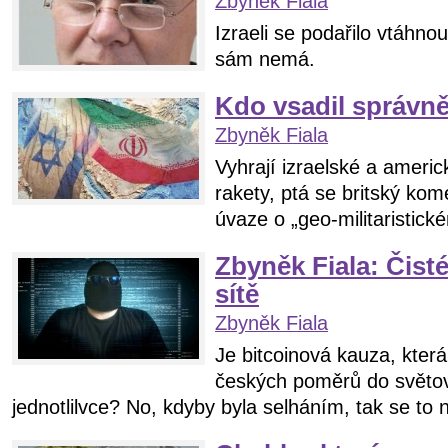
Zbyněk Fiala
Izraeli se podařilo vtáhno
sám nemá.
Kdo vsadil správn
Zbyněk Fiala
Vyhrají izraelské a americ
rakety, ptá se britský ko
úvaze o „geo-militaristick
Zbyněk Fiala: Čist
sítě
Zbyněk Fiala
Je bitcoinová kauza, která
českých poměrů do světo
jednotlilvce? No, kdyby byla selháním, tak se to 