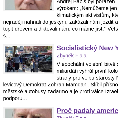
Andrej Babiš byl poražen.
výrokem: „Nemůžeme jen 
klimatickým aktivistům, kt
nejraději nahnali do jeskyní, zakázali nám jezdit 
topit dřevem a diktovali nám, co máme jíst.“ Vět
s...
Socialistický New 
Zbyněk Fiala
V epochální volební bitvě 
miliardáři vyhrál první ko
strany pro volbu starost
levicový Demokrat Zohran Mamdani. Slíbil přísn
městské autobusy zadarmo a je proti válce Izrae
podporu...
Proč padaly ameri