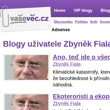
Home
VIP blogy
Blog
Ekonomika
Politika
Svět
Kome
Adsense
Blogy uživatele Zbyněk Fial
Ano, teď jde o vš
Zbyněk Fiala
Klimatické katastrofy, kter
že bezohlednost k přírod
náhodná.
Ekoteroristi a eko
Zbyněk Fiala