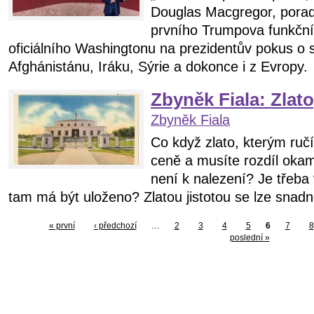
Douglas Macgregor, porad
prvního Trumpova funkční
oficiálního Washingtonu na prezidentův pokus o 
Afghánistánu, Iráku, Sýrie a dokonce i z Evropy.
Zbyněk Fiala: Zlato
Zbyněk Fiala
Co když zlato, kterým ručí
ceně a musíte rozdíl okam
není k nalezení? Je třeba
tam má být uloženo? Zlatou jistotou se lze snadno
« první
‹ předchozí
…
2
3
4
5
6
7
8
poslední »