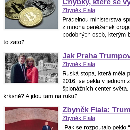
Chybky, které se vy
Zbyněk Fiala
Prádelnou ministerstva spr
z mnoha peněženek drogo
podobných osob, kterým b
to zato?
Jak Praha Trumpov
Zbyněk Fiala
Ruská stopa, která měla 
2016, se pekla v jednom z 
špionážních center světa.
krásně? A jdou tam na ruku?
Zbyněk Fiala: Trum
Zbyněk Fiala
„Pak se rozpoutalo peklo,