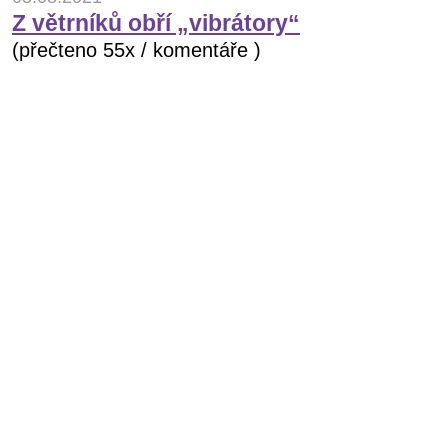
Z větrníků obří „vibrátory“
(přečteno 55x / komentáře )