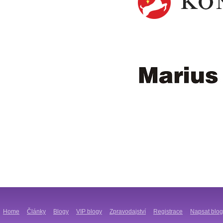
Home
Články
Blogy
VIP blogy
Zpravodajství
Registrace
Napsat blog