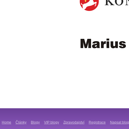
Home
Články
Blogy
VIP blogy
Zpravodajství
Registrace
Napsat blog