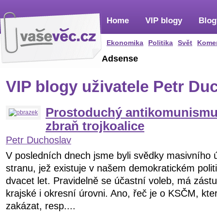
Home
VIP blogy
Blog
Ekonomika
Politika
Svět
Kome
Adsense
VIP blogy uživatele Petr Du
Prostoduchý antikomunismu
zbraň trojkoalice
Petr Duchoslav
V posledních dnech jsme byli svědky masivního ú
stranu, jež existuje v našem demokratickém polit
dvacet let. Pravidelně se účastní voleb, má zást
krajské i okresní úrovni. Ano, řeč je o KSČM, kte
zakázat, resp....