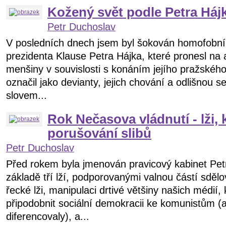
Kožený svět podle Petra Háj
Petr Duchoslav
V posledních dnech jsem byl šokován homofobní
prezidenta Klause Petra Hájka, které pronesl n
menšiny v souvislosti s konáním jejího pražské
označil jako devianty, jejich chování a odlišnou s
slovem...
Rok Nečasova vládnutí - lži, 
porušování slibů
Petr Duchoslav
Před rokem byla jmenován pravicový kabinet Petr
základě tří lží, podporovanými valnou částí sdělo
řecké lži, manipulaci drtivé většiny našich médií, 
připodobnit sociální demokracii ke komunistům (a
diferencovaly), a...