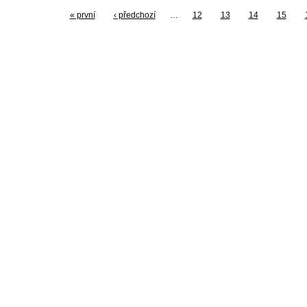
« první
‹ předchozí
…
12
13
14
15