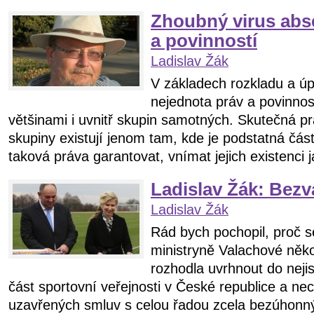
Zhoubný virus abs
a povinností
Ladislav Žák
V základech rozkladu a úp
nejednota práv a povinno
většinami i uvnitř skupin samotných. Skutečná pr
skupiny existují jenom tam, kde je podstatná čás
taková práva garantovat, vnímat jejich existenci j
Ladislav Žák: Bezv
Ladislav Žák
Rád bych pochopil, proč 
ministryně Valachové něko
rozhodla uvrhnout do neji
část sportovní veřejnosti v České republice a nech
uzavřených smluv s celou řadou zcela bezúhonný