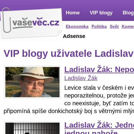
Home
VIP blogy
Blog
Ekonomika
Politika
Svět
Kome
Adsense
VIP blogy uživatele Ladisla
Ladislav Žák: Nepo
Ladislav Žák
Levice stala v českém i 
neporazitelnou, protože je
co neexistuje, byť zatím t
připomíná spíše donkichotský boj s větrnými mlý
Ladislav Žák: Jedno
jednou nahoře…