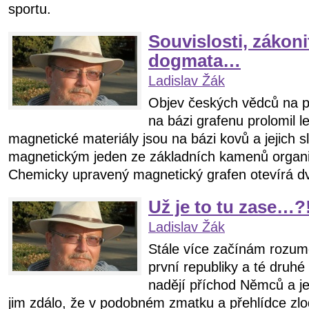
sportu.
Souvislosti, zákoni
dogmata…
Ladislav Žák
Objev českých vědců na p
na bázi grafenu prolomil 
magnetické materiály jsou na bázi kovů a jejich s
magnetickým jeden ze základních kamenů organic
Chemicky upravený magnetický grafen otevírá dv
Už je to tu zase…?
Ladislav Žák
Stále více začínám rozumět
první republiky a té druhé
nadějí příchod Němců a je
jim zdálo, že v podobném zmatku a přehlídce zlo