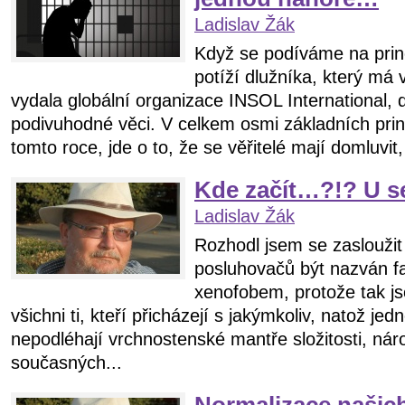
Ladislav Žák
Když se podíváme na princ
potíží dlužníka, který má ví
vydala globální organizace INSOL International,
podivuhodné věci. V celkem osmi základních prin
tomto roce, jde o to, že se věřitelé mají domluvit, 
Kde začít…?!? U 
Ladislav Žák
Rozhodl jsem se zasloužit s
posluhovačů být nazván f
xenofobem, protože tak js
všichni ti, kteří přicházejí s jakýmkoliv, natož 
nepodléhají vrchnostenské mantře složitosti, náro
současných...