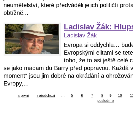
neumětelství, které předváděli jejich političtí prot
obtížně...
Ladislav Žák: Hlup
Ladislav Žák
Evropa si oddychla… bu
Evropskými elitami se tete
toho, že to asi ještě celé
se jako madam du Barry před popravou. Každá vte
moment“ jsou jim dobré na okrádání a ohrožován
Evropy,...
« první
‹ předchozí
…
5
6
7
8
9
10
1
poslední »