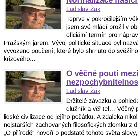
Normalizace naši
Ladislav Žák
Teprve v pokročilejším vě
jsem své mládí prožil v ob
oficiální termín pro nápr
Pražským jarem. Vývoj politické situace byl nazv
vyvozeno poučení, které bylo shrnuto do svěžího
krizového...
O věčné pouti mezi
nezpochybnitelno
Ladislav Žák
Držitelé závazků a pohledá
dlužník a věřitel… Věčný p
lidské civilizace od jejího počátku. A zdaleka nikol
nejstarších zachovaných filosofických zlomků z d
„O přírodě“ hovoří o podstatě tohoto světa slovy,.