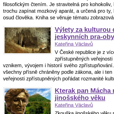
filosofickým čtením. Je stravitelná pro kohokoliv,
trochu zapínat mozkový aparát, a určená pro ty, k
osud člověka. Kniha se věnuje tématu zobrazován
Výlety za kulturou
jeskynních pra-oby
Kateřina Václavů
V České republice je z víc
zpřístupněných veřejnosti 
vznikem, vývojem i historií svého zpřístupňování
všechny přísně chráněny podle zákona, ale i ten
veřejnosti zpřístupněných pořádat rozmanité kult
Kterak pan Mácha 
jinošského věku
Kateřina Václavů
Zkouška jinošského věku ne