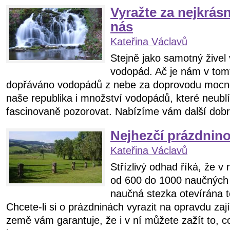
Vyražte za nejkrás
nás
Kateřina Václavů
Stejně jako samotný živel 
vodopád. Ač je nám v tom
dopřáváno vodopádů z nebe za doprovodu mocné
naše republika i množství vodopádů, které neublíží
fascinovaně pozorovat. Nabízíme vám další dobré 
Nejhezčí prázdnino
Kateřina Václavů
Střízlivý odhad říká, že v 
od 600 do 1000 naučných 
naučná stezka otevírána 
Chcete-li si o prázdninách vyrazit na opravdu z
země vám garantuje, že i v ní můžete zažít to, 