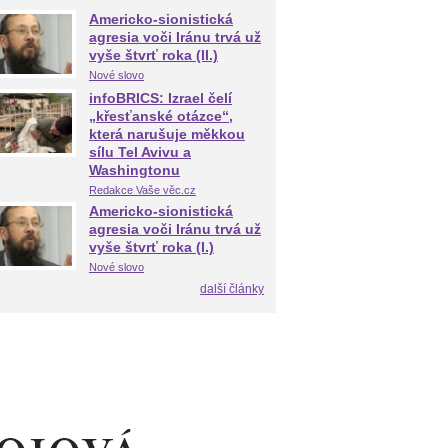
Americko-sionistická
agresia voči Iránu trvá už
vyše štvrť roka (II.)
Nové slovo
infoBRICS: Izrael čelí
„křesťanské otázce“,
která narušuje měkkou
sílu Tel Avivu a
Washingtonu
Redakce Vaše věc.cz
Americko-sionistická
agresia voči Iránu trvá už
vyše štvrť roka (I.)
Nové slovo
další články