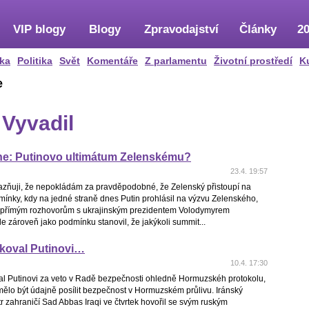
VIP blogy
Blogy
Zpravodajství
Články
20
ka
Politika
Svět
Komentáře
Z parlamentu
Životní prostředí
K
e
 Vyvadil
ne: Putinovo ultimátum Zelenskému?
23.4. 19:57
zňuji, že nepokládám za pravděpodobné, že Zelenský přistoupí na
ínky, kdy na jedné straně dnes Putin prohlásil na výzvu Zelenského,
n přímým rozhovorům s ukrajinským prezidentem Volodymyrem
e zároveň jako podmínku stanovil, že jakýkoli summit...
ěkoval Putinovi…
10.4. 17:30
al Putinovi za veto v Radě bezpečnosti ohledně Hormuzskéh protokolu,
ělo být údajně posílit bezpečnost v Hormuzském průlivu. Iránský
tr zahraničí Sad Abbas Iraqi ve čtvrtek hovořil se svým ruským