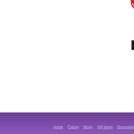
Home
Články
Blogy
VIP blogy
Zpravodaj