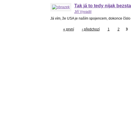
Tak já to tedy nijak bezst
Jiří Vyvadil
Já vím, že USA je naším spojencem, dokonce číslo
« první
‹ předchozí
1
2
3