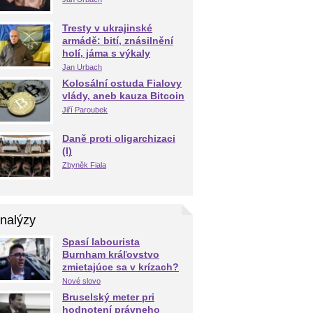
Tresty v ukrajinské
armádě: bití, znásilnění
holí, jáma s výkaly
Jan Urbach
Kolosální ostuda Fialovy
vlády, aneb kauza Bitcoin
Jiří Paroubek
Daně proti oligarchizaci
(I)
Zbyněk Fiala
nalýzy
Spasí labourista
Burnham kráľovstvo
zmietajúce sa v krízach?
Nové slovo
Bruselský meter pri
hodnotení právneho