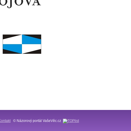
Kontakt
© Názorový portál VašeVěc.cz