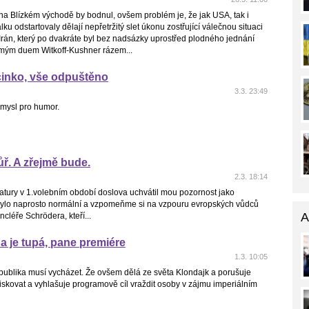
 na Blízkém východě by bodnul, ovšem problém je, že jak USA, tak i
válku odstartovaly dělají nepřetržitý slet úkonu zostřující válečnou situaci
i Irán, který po dvakráte byl bez nadsázky uprostřed plodného jednání
ým duem Witkoff-Kushner rázem...
cinko, vše odpuštěno
3.3. 23:49
smysl pro humor.
ř. A zřejmě bude.
2.3. 18:14
atury v 1.volebním období doslova uchvátil mou pozornost jako
ě bylo naprosto normální a vzpomeňme si na vzpouru evropských vůdců
A
léře Schrödera, kteří...
 je tupá, pane premiére
1.3. 10:05
publika musí vycházet. Že ovšem dělá ze světa Klondajk a porušuje
kovat a vyhlašuje programově cíl vraždit osoby v zájmu imperiálním