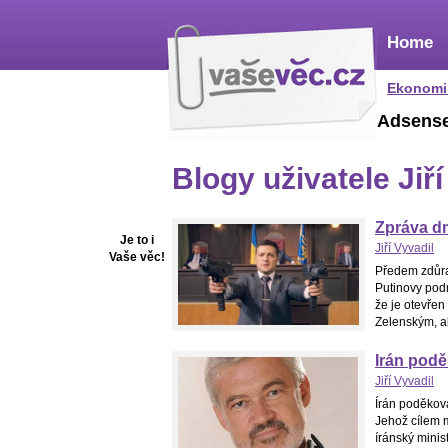
Home
Ekonomi
Adsens
Blogy uživatele Jiří
Zpráva d
Je to i
Jiří Vyvadil
Vaše věc!
Předem zdůra
Putinovy podm
že je otevře
Zelenským, al
Irán pod
Jiří Vyvadil
Írán poděkov
Jehož cílem m
íránský minis