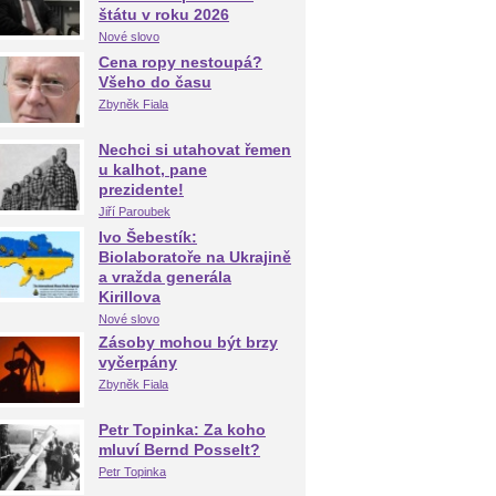
štátu v roku 2026
Nové slovo
Cena ropy nestoupá?
Všeho do času
Zbyněk Fiala
Nechci si utahovat řemen
u kalhot, pane
prezidente!
Jiří Paroubek
Ivo Šebestík:
Biolaboratoře na Ukrajině
a vražda generála
Kirillova
Nové slovo
Zásoby mohou být brzy
vyčerpány
Zbyněk Fiala
Petr Topinka: Za koho
mluví Bernd Posselt?
Petr Topinka