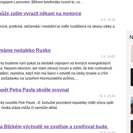
rgejem Lavrovem. Během telefonátu ocenil to, co...
může zatím vyrazit někam na motorce
6.4. 14:26
ost, politická, občanská i mediální je ostře rozdělena na stranu války a
N
e máme nedaleko Rusko
2.4. 14:02
 my budeme nyní pykat za idiotské odpojení od levných energetických
ka. Nejsem ekonom, ale mám zdravý rozum a vidím, že toto rozhodnutí
atální, zejména, když Irán má šanci v odvetě na útoky Izraele a USA
d požadavku na uzavření Hormuzského průlivu,...
pět Petra Pavla skvěle srovnal
31.3. 20:24
ký rusofób Petr Pavel , tč. bohužel prezident republiky chtěl včera opět
co česká vláda může či nemůže dělat.
na Blízkém východě se zostřuje a zostřovat bude.
26.3. 11:00