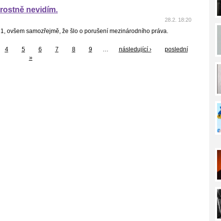
arostně nevidím.
28.2. 18:20
 1, ovšem samozřejmě, že šlo o porušení mezinárodního práva.
4
5
6
7
8
9
…
následující ›
poslední
»