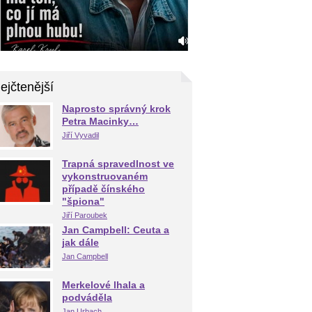
ejčtenější
Naprosto správný krok
Petra Macinky…
Jiří Vyvadil
Trapná spravedlnost ve
vykonstruovaném
případě čínského
"špiona"
Jiří Paroubek
Jan Campbell: Ceuta a
jak dále
Jan Campbell
Merkelové lhala a
podváděla
Jan Urbach