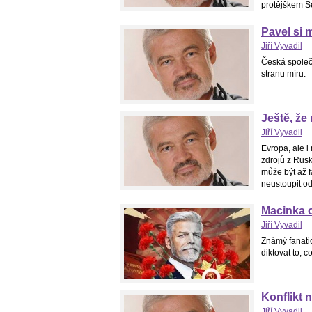
protějškem Se
Pavel si 
Jiří Vyvadil
Česká společn
stranu míru.
Ještě, ž
Jiří Vyvadil
Evropa, ale i
zdrojů z Rus
může být až f
neustoupit o
Macinka o
Jiří Vyvadil
Známý fanatic
diktovat to, 
Konflikt 
Jiří Vyvadil