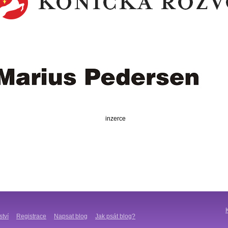
inzerce
ství
Registrace
Napsat blog
Jak psát blog?