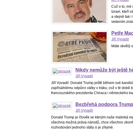
Což o to, mír
Izrael, kteří 
a stejně tak 
vedením znám
Petře Ma
Jiří Vyvadil
Máte skvělý 
Nikdy nemůže být ještě hů
Jiří Vyvadil
Jiří Vyvadil: Donald Trump ještě během své kandid
zapřisáhlému odpůrci války v Iráku, což v té dob
francouzského prezidenta Chiraca i německého kanc
Bezbřehá podpora Trumpa
Jiří Vyvadil
Donald Trump je člověk se kterým naše malinká re
všechna možná práva národů, chce všechno zkonfis
rozhodování jednoho státu o je zřejmé.