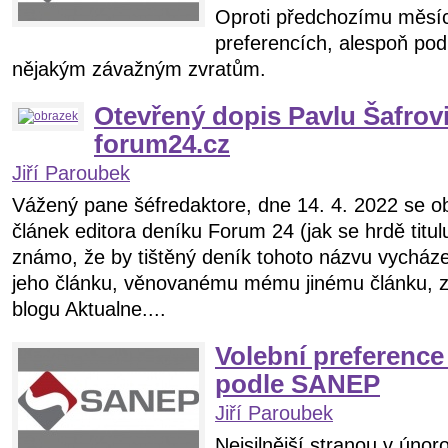
Oproti předchozímu měsíc
preferencích, alespoň po
nějakým závažným zvratům.
Otevřený dopis Pavlu Šafrovi
forum24.cz
Jiří Paroubek
Vážený pane šéfredaktore, dne 14. 4. 2022 se o
článek editora deníku Forum 24 (jak se hrdě titulu
známo, že by tištěný deník tohoto názvu vycházel)
jeho článku, věnovanému mému jinému článku, 
blogu Aktualne....
Volební preference
podle SANEP
Jiří Paroubek
Nejsilnější stranou v ún