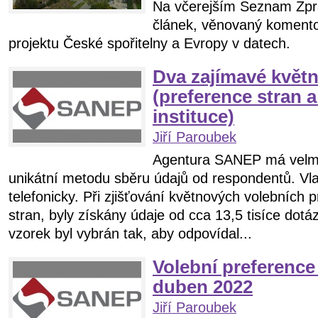
Na včerejším Seznam Zprá
článek, věnovaný komento
projektu České spořitelny a Evropy v datech.
Dva zajímavé květ
(preference stran a
instituce)
Jiří Paroubek
Agentura SANEP má velmi
unikátní metodu sběru údajů od respondentů. Vla
telefonicky. Při zjišťování květnových volebních p
stran, byly získány údaje od cca 13,5 tisíce dot
vzorek byl vybrán tak, aby odpovídal...
Volební preferenc
duben 2022
Jiří Paroubek