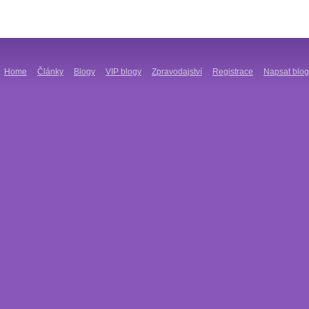
Home
Články
Blogy
VIP blogy
Zpravodajství
Registrace
Napsat blog