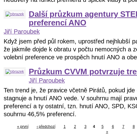
Další průzkum agentury STE
preferencí ANO
Jiří Paroubek
Když jsem před půl rokem, uprostřed nejhlubší p
že jakmile dojde k obratu v počtu nemocných a z
volební preference ve prospěch hnutí ANO a obe
Průzkum CVVM potvrzuje tr
Jiří Paroubek
Ten trend je, že pravice včetně Pirátů, pokud jde
stagnuje a hnutí ANO vede. V souhrnu mají prav
preferencí a ty ostatní, tzn. hnutí ANO, SPD, 
souhrnu 46,5% preferencí.
« první
‹ předchozí
1
2
3
4
5
6
7
8
»