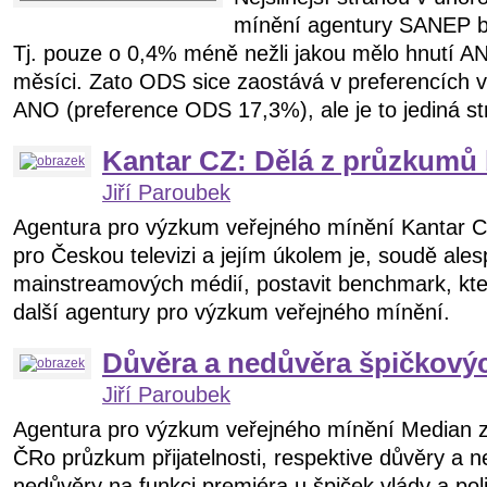
mínění agentury SANEP b
Tj. pouze o 0,4% méně nežli jakou mělo hnutí 
měsíci. Zato ODS sice zaostává v preferencích 
ANO (preference ODS 17,3%), ale je to jediná str
Kantar CZ: Dělá z průzkum
Jiří Paroubek
Agentura pro výzkum veřejného mínění Kantar CZ,
pro Českou televizi a jejím úkolem je, soudě ale
mainstreamových médií, postavit benchmark, kt
další agentury pro výzkum veřejného mínění.
Důvěra a nedůvěra špičkovýc
Jiří Paroubek
Agentura pro výzkum veřejného mínění Median z
ČRo průzkum přijatelnosti, respektive důvěry a nep
nedůvěry na funkci premiéra u špiček vlády a poli