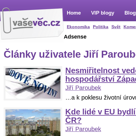
Home
VIP blogy
Blog
Ekonomika
Politika
Svět
Kome
Adsense
Články uživatele Jiří Parou
Nesmiřitelnost ved
hospodářství Záp
Jiří Paroubek
…a k poklesu životní úrovn
Kde lidé v EU bydlí
ČR?
Jiří Paroubek