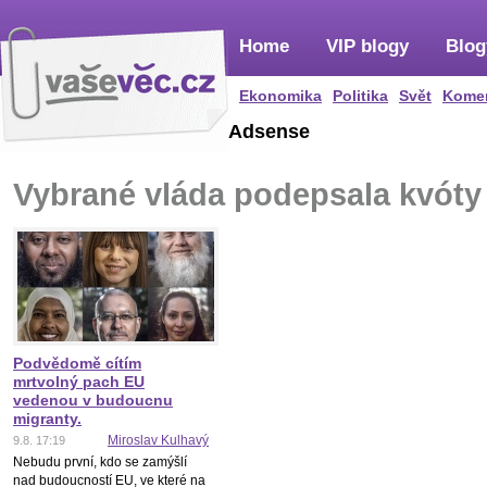
Home
VIP blogy
Blog
Ekonomika
Politika
Svět
Kome
Adsense
Vybrané vláda podepsala kvóty
Podvědomě cítím
mrtvolný pach EU
vedenou v budoucnu
migranty.
Miroslav Kulhavý
9.8. 17:19
Nebudu první, kdo se zamýšlí
nad budoucností EU, ve které na