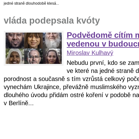
jedné straně dlouhodobě klesá...
vláda podepsala kvóty
Podvědomě cítím 
vedenou v budoucn
Miroslav Kulhavý
Nebudu první, kdo se zam
ve které na jedné straně 
porodnost a současně s tím vzrůstá celkový poče
vynechám Ukrajince, převážně muslimského vyz
dlouhého úvodu přidám ostré koření v podobě na
v Berlíně...