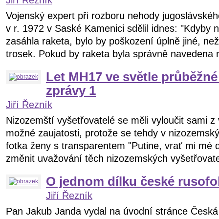
Jiří Řezník
Vojenský expert při rozboru nehody jugoslávskéh
v r. 1972 v Saské Kamenici sdělil idnes: "Kdyby 
zasáhla raketa, bylo by poškození úplně jiné, než
trosek. Pokud by raketa byla správně navedena na
Let MH17 ve světle průběžné
zprávy 1
Jiří Řezník
Nizozemští vyšetřovatelé se měli vyloučit sami z
možné zaujatosti, protože se tehdy v nizozemsk
fotka ženy s transparentem "Putine, vrať mi mé 
změnit uvažování těch nizozemských vyšetřovatelů
O jednom dílku české rusof
Jiří Řezník
Pan Jakub Janda vydal na úvodní stránce Česká 