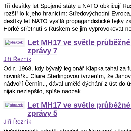
Tři desítky let Spojené státy a NATO obkličují 
rozšířilo k jeho hranicím: Středovýchodní Evropa,
desítky let NATO vysílá propagandistické fejky 
Horké střetnutí s Ruskem se jim vyprovokovat ne
Let MH17 ve světle průběžné
zprávy 7
Jiří Řezník
Od r. 1968, kdy bývalý legionář Klapka tahal za f
novinářku Claire Sterlingovou tvrzením, že Janov
nádvoří Černínu, dával umělé dýchání z úst do ús
nijak nezlepšilo, spíše naopak.
Let MH17 ve světle průběžné
zprávy 5
Jiří Řezník