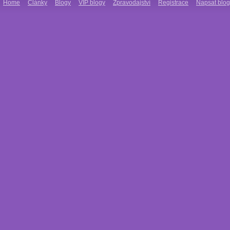
Home
Články
Blogy
VIP blogy
Zpravodajství
Registrace
Napsat blog