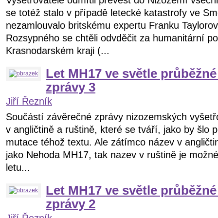
Vyšetřovatelé odmítli převést do Nizozemí všech
se totéž stalo v případě letecké katastrofy ve Sm
nezamlouvalo britskému expertu Franku Taylorovi
Rozsypného se chtěli odvděčit za humanitární p
Krasnodarském kraji (...
Let MH17 ve světle průběžné
zprávy 3
Jiří Řezník
Součástí závěrečné zprávy nizozemských vyšetřo
v angličtině a ruštině, které se tváří, jako by šl
mutace téhož textu. Ale zátímco název v angličtin
jako Nehoda MH17, tak nazev v ruštině je možné 
letu...
Let MH17 ve světle průběžné
zprávy 2