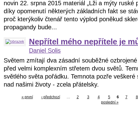
novin 22. srpna 2015 materiál „Lži a mýty ruské 
díky opomenutí některých základních fakt se s
proč kterýkoliv čtenář tento výplod poněkud skle
propagandy bude...
Nepřítel mého nepřítele je mů
Daniel Solis
Světem zmítají dva zásadní souběžné ozbrojené k
před velmi komplexním střetem dvou světů. Tem
světlého světa pořádku. Temnota pozře veškeré s
nad našimi životy - zcela přátelsky.
« první
‹ předchozí
…
2
3
4
5
6
7
8
poslední »