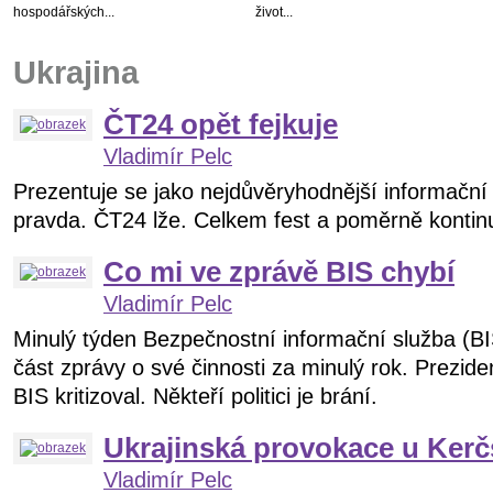
hospodářských...
život...
Ukrajina
ČT24 opět fejkuje
Vladimír Pelc
Prezentuje se jako nejdůvěryhodnější informační
pravda. ČT24 lže. Celkem fest a poměrně kontin
Co mi ve zprávě BIS chybí
Vladimír Pelc
Minulý týden Bezpečnostní informační služba (BI
část zprávy o své činnosti za minulý rok. Prezid
BIS kritizoval. Někteří politici je brání.
Ukrajinská provokace u Kerč
Vladimír Pelc