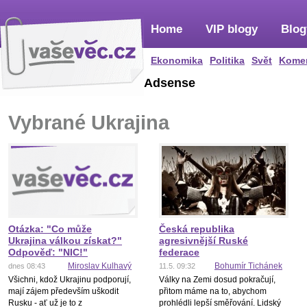
Home
VIP blogy
Blog
Ekonomika
Politika
Svět
Kome
Adsense
Vybrané Ukrajina
Otázka: "Co může
Česká republika
Ukrajina válkou získat?"
agresivnější Ruské
Odpověď: "NIC!"
federace
Miroslav Kulhavý
Bohumír Tichánek
dnes 08:43
11.5. 09:32
Všichni, kdož Ukrajinu podporují,
Války na Zemi dosud pokračují,
mají zájem především uškodit
přitom máme na to, abychom
Rusku - ať už je to z
prohlédli lepší směřování. Lidský